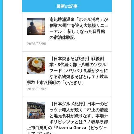
最新の記事
南紀勝浦温泉「ホテル浦島」が
創業70周年を迎え大規模リニュ
ーアル！ 新しくなった日昇館
の宿泊体験記
2026/08/08
【日本焼きそば紀行】戦後創
業・3代続く郡上八幡のソウル
フード！パリパリ食感がクセに
なる名物焼きそばとは？ / 岐阜
県郡上市八幡町の「かたぎり」
2026/08/02
【日本グルメ紀行】日本一のピ
ッツァ職人が焼く！郡上の清流
と地元食材が織りなす、本場ナ
ポリピッツァとは？ / 岐阜県郡
上市白鳥町の「Pizzeria Gonza（ピッツェ
リア ゴンザ）」