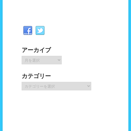
アーカイブ
ア
ー
カ
カテゴリー
イ
ブ
カ
テ
ゴ
リ
ー