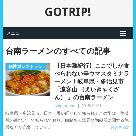
GOTRIP!
メニュー
台南ラーメンのすべての記事
【日本麺紀行】ここでしか食
個性派レストラン
べられない辛ウマスタミナラ
ーメン！岐阜県・多治見市
「瀛客山 （えいきゃくざ
ん） 」の台南ラーメン
sake-tombo
|
2015/11/21
岐阜県・多治見市。日本一暑い町として知られるこの街は、美濃
焼の産地として知られており、由緒ある窯元や陶磁器に関する施
設などが充実している。
続きを読む