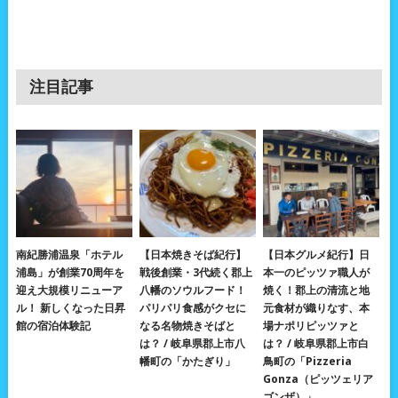
注目記事
南紀勝浦温泉「ホテル
【日本焼きそば紀行】
【日本グルメ紀行】日
浦島」が創業70周年を
戦後創業・3代続く郡上
本一のピッツァ職人が
迎え大規模リニューア
八幡のソウルフード！
焼く！郡上の清流と地
ル！ 新しくなった日昇
パリパリ食感がクセに
元食材が織りなす、本
館の宿泊体験記
なる名物焼きそばと
場ナポリピッツァと
は？ / 岐阜県郡上市八
は？ / 岐阜県郡上市白
幡町の「かたぎり」
鳥町の「Pizzeria
Gonza（ピッツェリア
ゴンザ）」