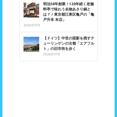
明治38年創業！120年続く老舗
料亭で味わう名物あさり鍋と
は？ / 東京都江東区亀戸の「亀
戸升本 本店」
2026/07/19
【ドイツ】中世の面影を残すテ
ューリンゲンの古都「エアフル
ト」の旧市街を歩く
2026/07/18