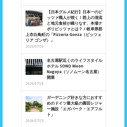
【日本グルメ紀行】日本一のピ
ッツァ職人が焼く！郡上の清流
と地元食材が織りなす、本場ナ
ポリピッツァとは？ / 岐阜県郡
上市白鳥町の「Pizzeria Gonza（ピッツェ
リア ゴンザ）」
2026/07/26
名古屋駅近くのライフスタイル
ホテル SONO Moon
Nagoya（ソノムーン名古屋）
開業
2026/07/26
ガーデニング好きな方におすす
めのドイツ最大級の園芸レジャ
ー施設「エガパーク・エアフル
ト」
2026/07/25