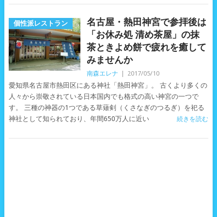
名古屋・熱田神宮で参拝後は
個性派レストラン
「お休み処 清め茶屋」の抹
茶ときよめ餅で疲れを癒して
みませんか
南森エレナ
|
2017/05/10
愛知県名古屋市熱田区にある神社「熱田神宮」。 古くより多くの
人々から崇敬されている日本国内でも格式の高い神宮の一つで
す。 三種の神器の1つである草薙剣（くさなぎのつるぎ）を祀る
神社として知られており、年間650万人に近い
続きを読む