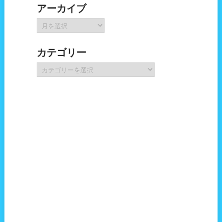
アーカイブ
ア
ー
カ
カテゴリー
イ
ブ
カ
テ
ゴ
リ
ー