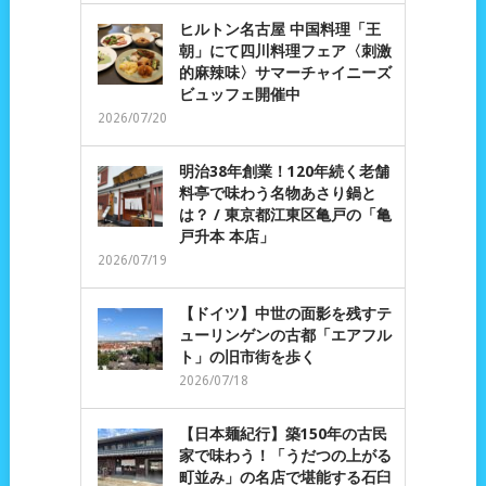
ヒルトン名古屋 中国料理「王
朝」にて四川料理フェア〈刺激
的麻辣味〉サマーチャイニーズ
ビュッフェ開催中
2026/07/20
明治38年創業！120年続く老舗
料亭で味わう名物あさり鍋と
は？ / 東京都江東区亀戸の「亀
戸升本 本店」
2026/07/19
【ドイツ】中世の面影を残すテ
ューリンゲンの古都「エアフル
ト」の旧市街を歩く
2026/07/18
【日本麺紀行】築150年の古民
家で味わう！「うだつの上がる
町並み」の名店で堪能する石臼