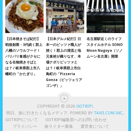
【日本焼きそば紀行】
【日本グルメ紀行】日
名古屋駅近くのライフ
戦後創業・3代続く郡上
本一のピッツァ職人が
スタイルホテル SONO
八幡のソウルフード！
焼く！郡上の清流と地
Moon Nagoya（ソノ
パリパリ食感がクセに
元食材が織りなす、本
ムーン名古屋）開業
なる名物焼きそばと
場ナポリピッツァと
は？ / 岐阜県郡上市八
は？ / 岐阜県郡上市白
幡町の「かたぎり」
鳥町の「Pizzeria
Gonza（ピッツェリア
ゴンザ）」
COPYRIGHT © 2026
GOTRIP!
.
明日、旅に行きたくなるメディア. POWERD BY
TAVII.COM INC,
.
GOTRIP!について
GOTRIP!編集部へのお問い合わせ
プライバシー
旅ライター募集
運営者について