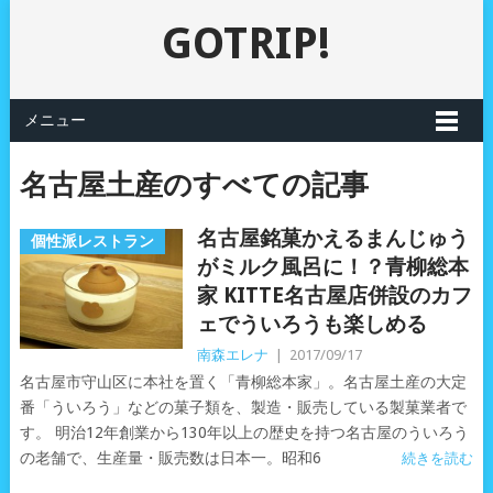
GOTRIP!
メニュー
名古屋土産のすべての記事
名古屋銘菓かえるまんじゅう
個性派レストラン
がミルク風呂に！？青柳総本
家 KITTE名古屋店併設のカフ
ェでういろうも楽しめる
南森エレナ
|
2017/09/17
名古屋市守山区に本社を置く「青柳総本家」。名古屋土産の大定
番「ういろう」などの菓子類を、製造・販売している製菓業者で
す。 明治12年創業から130年以上の歴史を持つ名古屋のういろう
の老舗で、生産量・販売数は日本一。昭和6
続きを読む