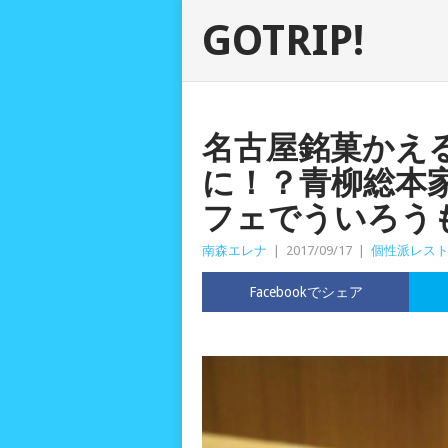
GOTRIP!
名古屋銘菓かえ
に！？青柳総本家
フェでういろう
南森エレナ
|
2017/09/17
|
個性派レス
Facebookでシェア