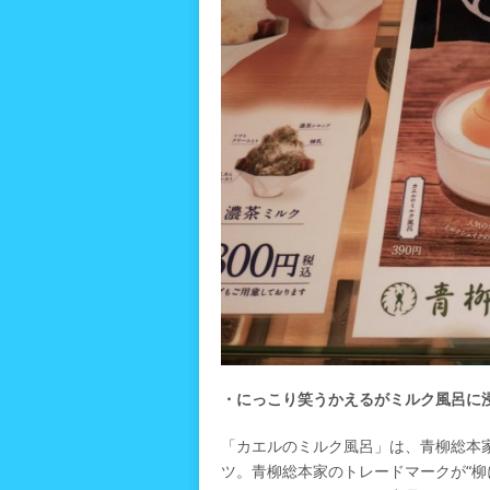
・にっこり笑うかえるがミルク風呂に
「カエルのミルク風呂」は、青柳総本
ツ。青柳総本家のトレードマークが“柳