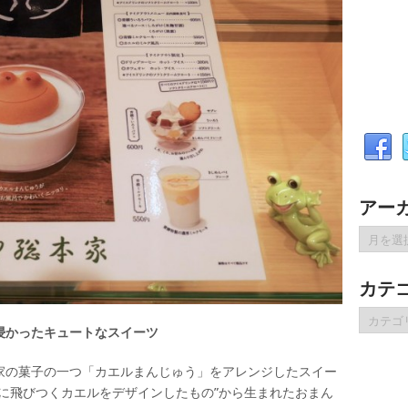
アー
ア
ー
カ
カテ
イ
ブ
カ
浸かったキュートなスイーツ
テ
ゴ
リ
家の菓子の一つ「カエルまんじゅう」をアレンジしたスイー
ー
に飛びつくカエルをデザインしたもの”から生まれたおまん