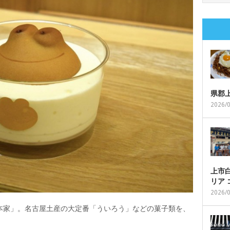
県郡
2026/
上市白
リア
2026/
本家」。名古屋土産の大定番「ういろう」などの菓子類を、