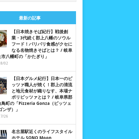
最新の記事
【日本焼きそば紀行】戦後創
業・3代続く郡上八幡のソウル
フード！パリパリ食感がクセに
なる名物焼きそばとは？ / 岐阜
上市八幡町の「かたぎり」
08/02
【日本グルメ紀行】日本一のピ
ッツァ職人が焼く！郡上の清流
と地元食材が織りなす、本場ナ
ポリピッツァとは？ / 岐阜県郡
鳥町の「Pizzeria Gonza（ピッツェ
 ゴンザ）」
07/26
名古屋駅近くのライフスタイル
ホテル SONO Moon