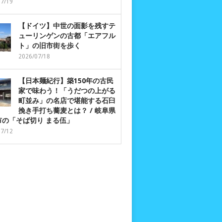
07/19
【ドイツ】中世の面影を残すテ
ューリンゲンの古都「エアフル
ト」の旧市街を歩く
2026/07/18
【日本麺紀行】築150年の古民
家で味わう！「うだつの上がる
町並み」の名店で堪能する石臼
挽き手打ち蕎麦とは？ / 岐阜県
市の「そば切り まる伍」
07/12