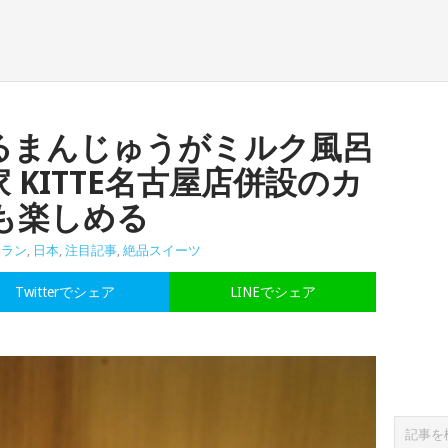
るまんじゅうがミルク風呂
 KITTE名古屋店併設のカ
も楽しめる
トラン
,
日本
,
注目記事
,
絶品スイーツ
Twitterでシェア
LINEでシェア