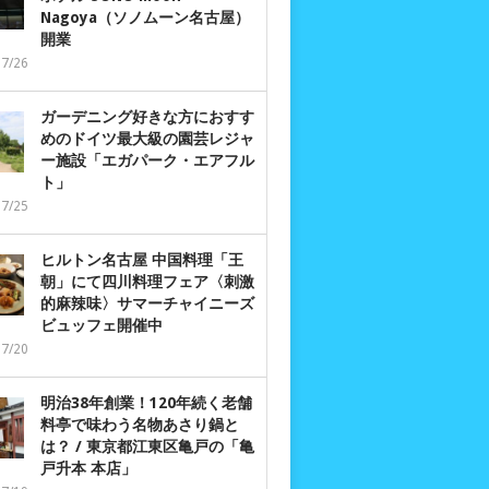
Nagoya（ソノムーン名古屋）
開業
07/26
ガーデニング好きな方におすす
めのドイツ最大級の園芸レジャ
ー施設「エガパーク・エアフル
ト」
07/25
ヒルトン名古屋 中国料理「王
朝」にて四川料理フェア〈刺激
的麻辣味〉サマーチャイニーズ
ビュッフェ開催中
07/20
明治38年創業！120年続く老舗
料亭で味わう名物あさり鍋と
は？ / 東京都江東区亀戸の「亀
戸升本 本店」