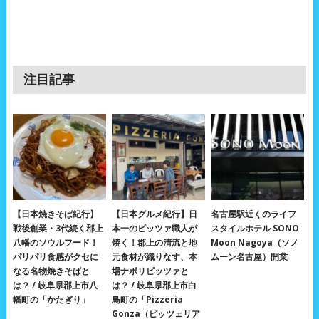
注目記事
【日本焼きそば紀行】
【日本グルメ紀行】日
名古屋駅近くのライフ
戦後創業・3代続く郡上
本一のピッツァ職人が
スタイルホテル SONO
八幡のソウルフード！
焼く！郡上の清流と地
Moon Nagoya（ソノ
パリパリ食感がクセに
元食材が織りなす、本
ムーン名古屋）開業
なる名物焼きそばと
場ナポリピッツァと
は？ / 岐阜県郡上市八
は？ / 岐阜県郡上市白
幡町の「かたぎり」
鳥町の「Pizzeria
Gonza（ピッツェリア