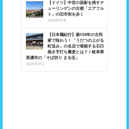
【ドイツ】中世の面影を残すテ
ューリンゲンの古都「エアフル
ト」の旧市街を歩く
2026/07/18
【日本麺紀行】築150年の古民
家で味わう！「うだつの上がる
町並み」の名店で堪能する石臼
挽き手打ち蕎麦とは？ / 岐阜県
美濃市の「そば切り まる伍」
2026/07/12