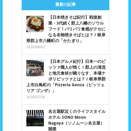
最新の記事
【日本焼きそば紀行】戦後創
業・3代続く郡上八幡のソウル
フード！パリパリ食感がクセに
なる名物焼きそばとは？ / 岐阜
県郡上市八幡町の「かたぎり」
2026/08/02
【日本グルメ紀行】日本一のピ
ッツァ職人が焼く！郡上の清流
と地元食材が織りなす、本場ナ
ポリピッツァとは？ / 岐阜県郡
上市白鳥町の「Pizzeria Gonza（ピッツェ
リア ゴンザ）」
2026/07/26
名古屋駅近くのライフスタイル
ホテル SONO Moon
Nagoya（ソノムーン名古屋）
開業