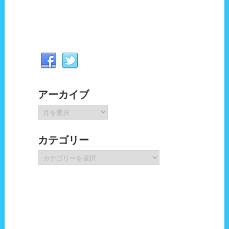
アーカイブ
ア
ー
カ
カテゴリー
イ
ブ
カ
テ
ゴ
リ
ー