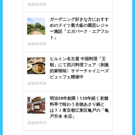
2026/07/26
ガーデニング好きな方におすす
めのドイツ最大級の園芸レジャ
ー施設「エガパーク・エアフル
ト」
2026/07/25
ヒルトン名古屋 中国料理「王
朝」にて四川料理フェア〈刺激
的麻辣味〉サマーチャイニーズ
ビュッフェ開催中
2026/07/20
明治38年創業！120年続く老舗
料亭で味わう名物あさり鍋と
は？ / 東京都江東区亀戸の「亀
戸升本 本店」
2026/07/19