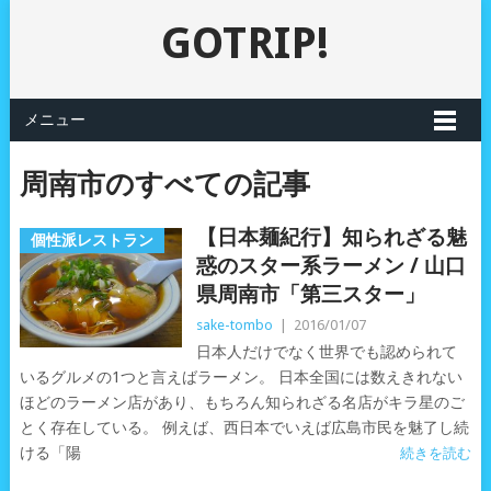
GOTRIP!
メニュー
周南市のすべての記事
【日本麺紀行】知られざる魅
個性派レストラン
惑のスター系ラーメン / 山口
県周南市「第三スター」
sake-tombo
|
2016/01/07
日本人だけでなく世界でも認められて
いるグルメの1つと言えばラーメン。 日本全国には数えきれない
ほどのラーメン店があり、もちろん知られざる名店がキラ星のご
とく存在している。 例えば、西日本でいえば広島市民を魅了し続
ける「陽
続きを読む