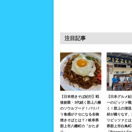
注目記事
【日本焼きそば紀行】戦
【日本グルメ紀
後創業・3代続く郡上八幡
一のピッツァ職
のソウルフード！パリパ
く！郡上の清流
リ食感がクセになる名物
材が織りなす、
焼きそばとは？ / 岐阜県
リピッツァとは？
郡上市八幡町の「かたぎ
県郡上市白鳥町
り」
「Pizzeria G