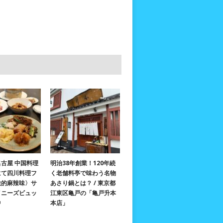
古屋 中国料理
明治38年創業！120年続
にて四川料理フ
く老舗料亭で味わう名物
激的麻辣味〉サ
あさり鍋とは？ / 東京都
イニーズビュッ
江東区亀戸の「亀戸升本
中
本店」