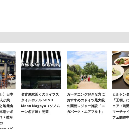
行】日本
名古屋駅近くのライフス
ガーデニング好きな方に
ヒルトン名
人が焼
タイルホテル SONO
おすすめのドイツ最大級
「王朝」
と地元食
Moon Nagoya（ソノム
の園芸レジャー施設「エ
ェア〈刺
本場ナポ
ーン名古屋）開業
ガパーク・エアフルト」
マーチャ
 / 岐阜
フェ開催
の
onza（ピ