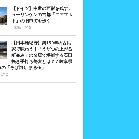
【ドイツ】中世の面影を残すテ
ューリンゲンの古都「エアフル
ト」の旧市街を歩く
2026/07/18
【日本麺紀行】築150年の古民
家で味わう！「うだつの上がる
町並み」の名店で堪能する石臼
挽き手打ち蕎麦とは？ / 岐阜県
市の「そば切り まる伍」
07/12