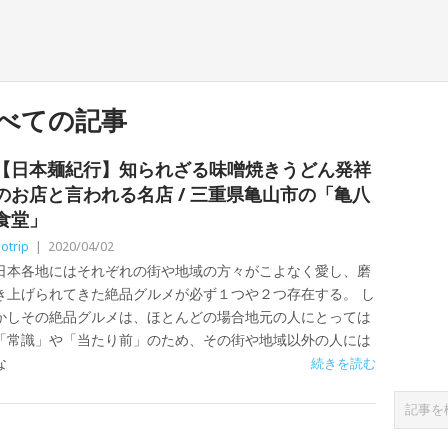
べての記事
【日本麺紀行】知られざる味噌焼きうどん発祥
のお店と言われる名店 / 三重県亀山市の「亀八
食堂」
otrip
|
2020/04/02
日本各地にはそれぞれの街や地域の方々がこよなく愛し、磨
き上げられてきた絶品グルメが必ず１つや２つ存在する。 し
かしその絶品グルメは、ほとんどの場合地元の人にとっては
「常識」や「当たり前」のため、その街や地域以外の人には
な
続きを読む