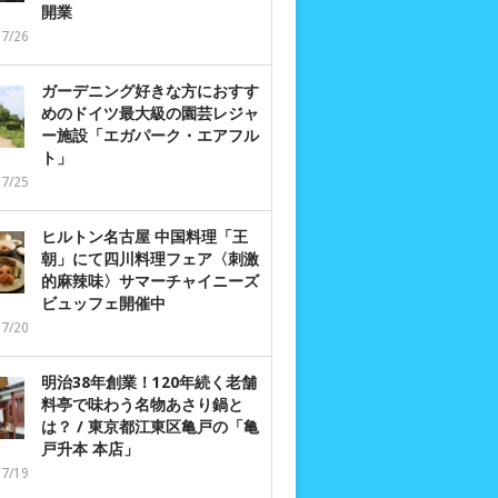
開業
07/26
ガーデニング好きな方におすす
めのドイツ最大級の園芸レジャ
ー施設「エガパーク・エアフル
ト」
07/25
ヒルトン名古屋 中国料理「王
朝」にて四川料理フェア〈刺激
的麻辣味〉サマーチャイニーズ
ビュッフェ開催中
07/20
明治38年創業！120年続く老舗
料亭で味わう名物あさり鍋と
は？ / 東京都江東区亀戸の「亀
戸升本 本店」
07/19