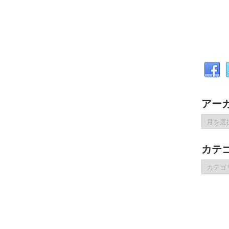
アー
ア
ー
カ
カテ
イ
ブ
カ
テ
ゴ
リ
ー