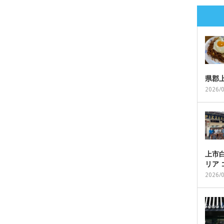
県郡
2026/
上市白
リア
2026/