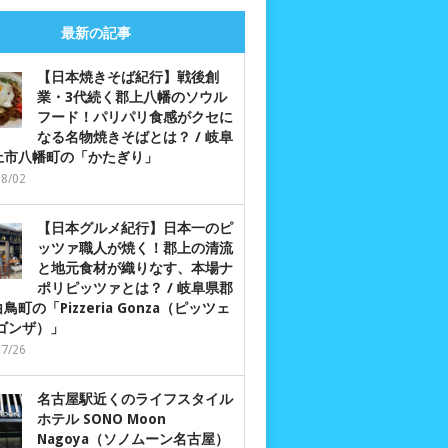
最新の記事
【日本焼きそば紀行】戦後創
業・3代続く郡上八幡のソウル
フード！パリパリ食感がクセに
なる名物焼きそばとは？ / 岐阜
上市八幡町の「かたぎり」
08/02
【日本グルメ紀行】日本一のピ
ッツァ職人が焼く！郡上の清流
と地元食材が織りなす、本場ナ
ポリピッツァとは？ / 岐阜県郡
鳥町の「Pizzeria Gonza（ピッツェ
 ゴンザ）」
07/26
名古屋駅近くのライフスタイル
ホテル SONO Moon
Nagoya（ソノムーン名古屋）