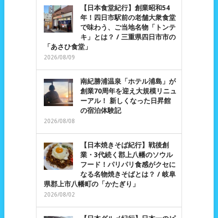
【日本食堂紀行】創業昭和54
年！四日市駅前の老舗大衆食堂
で味わう、ご当地名物「トンテ
キ」とは？ / 三重県四日市市の
「あさひ食堂」
2026/08/09
南紀勝浦温泉「ホテル浦島」が
創業70周年を迎え大規模リニュ
ーアル！ 新しくなった日昇館
の宿泊体験記
2026/08/08
【日本焼きそば紀行】戦後創
業・3代続く郡上八幡のソウル
フード！パリパリ食感がクセに
なる名物焼きそばとは？ / 岐阜
県郡上市八幡町の「かたぎり」
2026/08/02