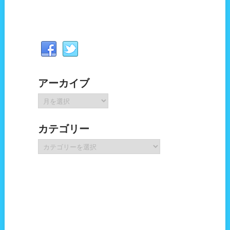
アーカイブ
ア
ー
カ
カテゴリー
イ
ブ
カ
テ
ゴ
リ
ー