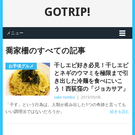
GOTRIP!
メニュー
喬家柵のすべての記事
干しエビ好き必見！干しエビ
お手頃グルメ
とネギのウマミを極限まで引
き出した冷麺を食べにいこ
う！西荻窪の「ジョカサア」
sake-tombo
|
2015/05/06
「干す」という行為は、人類が産み出した1つの奇跡と言っても
いい調理法ではないだろうか。
続きを読む