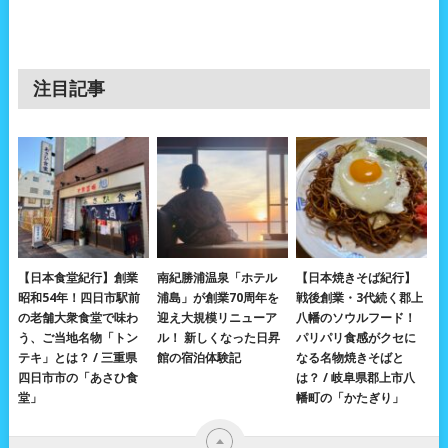
注目記事
【日本食堂紀行】創業
南紀勝浦温泉「ホテル
【日本焼きそば紀行】
昭和54年！四日市駅前
浦島」が創業70周年を
戦後創業・3代続く郡上
の老舗大衆食堂で味わ
迎え大規模リニューア
八幡のソウルフード！
う、ご当地名物「トン
ル！ 新しくなった日昇
パリパリ食感がクセに
テキ」とは？ / 三重県
館の宿泊体験記
なる名物焼きそばと
四日市市の「あさひ食
は？ / 岐阜県郡上市八
堂」
幡町の「かたぎり」