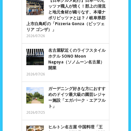
【日本グルメ紀行】日本一のピ
ッツァ職人が焼く！郡上の清流
と地元食材が織りなす、本場ナ
ポリピッツァとは？ / 岐阜県郡
上市白鳥町の「Pizzeria Gonza（ピッツェ
リア ゴンザ）」
2026/07/26
名古屋駅近くのライフスタイル
ホテル SONO Moon
Nagoya（ソノムーン名古屋）
開業
2026/07/26
ガーデニング好きな方におすす
めのドイツ最大級の園芸レジャ
ー施設「エガパーク・エアフル
ト」
2026/07/25
ヒルトン名古屋 中国料理「王