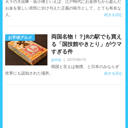
天下の大泥棒・鼠小僧といえば、江戸時代にお金持ちから盗んだ
お金を貧しい庶民に分け与えた正義の味方として、とても有名な
人。
続きを読む
両国名物！？JRの駅でも買え
お手頃グルメ
る「国技館やきとり」がウマ
すぎる件
gotrip
|
2015/06/10
両国と言えば相撲、と日本のみならず
世界にも認知された場所。
続きを読む