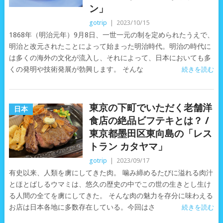
ン」
gotrip
|
2023/10/15
1868年（明治元年）9月8日、一世一元の制を定められたうえで、
明治と改元されたことによって始まった明治時代。明治の時代に
は多くの海外の文化が流入し、それによって、日本においても多
くの発明や技術発展が勃興します。 そんな
続きを読む
東京の下町でいただく老舗洋
日本
食店の絶品ビフテキとは？ /
東京都墨田区東向島の「レス
トラン カタヤマ」
gotrip
|
2023/09/17
有史以来、人類を虜にしてきた肉。 噛み締めるたびに溢れる肉汁
とほとばしるウマミは、悠久の歴史の中でこの世の生きとし生け
る人間の全てを虜にしてきた。 そんな肉の魅力を存分に味わえる
お店は日本各地に多数存在している。今回はさ
続きを読む