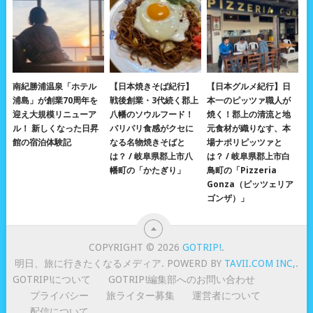
南紀勝浦温泉「ホテル
【日本焼きそば紀行】
【日本グルメ紀行】日
浦島」が創業70周年を
戦後創業・3代続く郡上
本一のピッツァ職人が
迎え大規模リニューア
八幡のソウルフード！
焼く！郡上の清流と地
ル！ 新しくなった日昇
パリパリ食感がクセに
元食材が織りなす、本
館の宿泊体験記
なる名物焼きそばと
場ナポリピッツァと
は？ / 岐阜県郡上市八
は？ / 岐阜県郡上市白
幡町の「かたぎり」
鳥町の「Pizzeria
Gonza（ピッツェリア
ゴンザ）」
COPYRIGHT © 2026
GOTRIP!
.
明日、旅に行きたくなるメディア. POWERD BY
TAVII.COM INC,
.
GOTRIP!について
GOTRIP!編集部へのお問い合わせ
プライバシー
旅ライター募集
運営者について
配信について