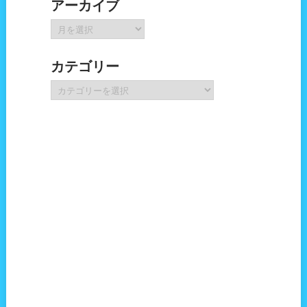
アーカイブ
ア
ー
カ
カテゴリー
イ
ブ
カ
テ
ゴ
リ
ー