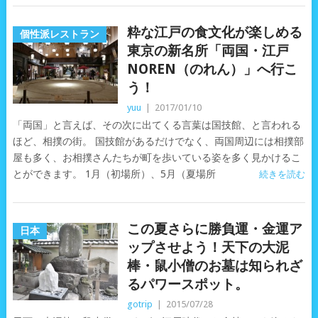
粋な江戸の食文化が楽しめる
個性派レストラン
東京の新名所「両国・江戸
NOREN（のれん）」へ行こ
う！
yuu
|
2017/01/10
「両国」と言えば、その次に出てくる言葉は国技館、と言われる
ほど、相撲の街。 国技館があるだけでなく、両国周辺には相撲部
屋も多く、お相撲さんたちが町を歩いている姿を多く見かけるこ
とができます。 1月（初場所）、5月（夏場所
続きを読む
この夏さらに勝負運・金運ア
日本
ップさせよう！天下の大泥
棒・鼠小僧のお墓は知られざ
るパワースポット。
gotrip
|
2015/07/28