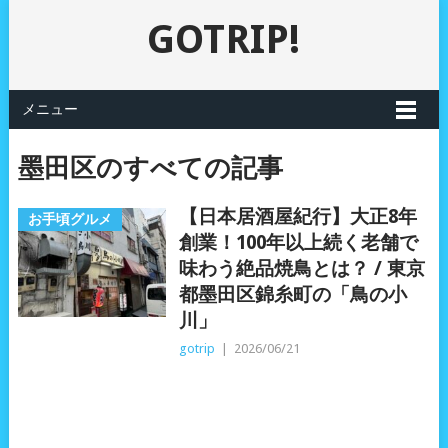
GOTRIP!
メニュー
墨田区のすべての記事
【日本居酒屋紀行】大正8年
お手頃グルメ
創業！100年以上続く老舗で
味わう絶品焼鳥とは？ / 東京
都墨田区錦糸町の「鳥の小
川」
gotrip
|
2026/06/21