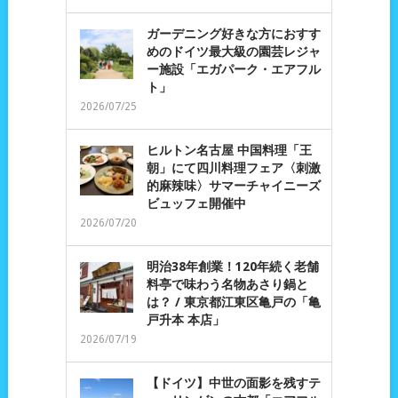
ガーデニング好きな方におすす
めのドイツ最大級の園芸レジャ
ー施設「エガパーク・エアフル
ト」
2026/07/25
ヒルトン名古屋 中国料理「王
朝」にて四川料理フェア〈刺激
的麻辣味〉サマーチャイニーズ
ビュッフェ開催中
2026/07/20
明治38年創業！120年続く老舗
料亭で味わう名物あさり鍋と
は？ / 東京都江東区亀戸の「亀
戸升本 本店」
2026/07/19
【ドイツ】中世の面影を残すテ