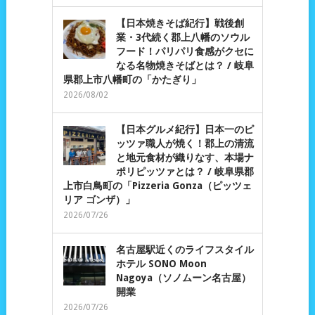
【日本焼きそば紀行】戦後創
業・3代続く郡上八幡のソウル
フード！パリパリ食感がクセに
なる名物焼きそばとは？ / 岐阜
県郡上市八幡町の「かたぎり」
2026/08/02
【日本グルメ紀行】日本一のピ
ッツァ職人が焼く！郡上の清流
と地元食材が織りなす、本場ナ
ポリピッツァとは？ / 岐阜県郡
上市白鳥町の「Pizzeria Gonza（ピッツェ
リア ゴンザ）」
2026/07/26
名古屋駅近くのライフスタイル
ホテル SONO Moon
Nagoya（ソノムーン名古屋）
開業
2026/07/26