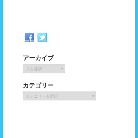
アーカイブ
ア
ー
カ
カテゴリー
イ
ブ
カ
テ
ゴ
リ
ー