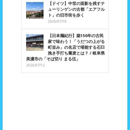
【ドイツ】中世の面影を残すテ
ューリンゲンの古都「エアフル
ト」の旧市街を歩く
2026/07/18
【日本麺紀行】築150年の古民
家で味わう！「うだつの上がる
町並み」の名店で堪能する石臼
挽き手打ち蕎麦とは？ / 岐阜県
美濃市の「そば切り まる伍」
2026/07/12