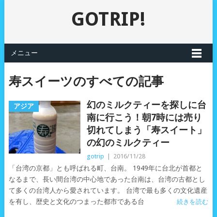
GOTRIP!
メニュー
寿スイーツのすべての記事
幻のミルクティーを探しに台
アジア
南に行こう！朝7時には売り
切れてしまう「寿スイート」
の幻のミルクティー
gotrip
|
2016/11/28
「台湾の京都」とも呼ばれる町、台南。 1949年に台北が首都と
なるまで、長い間台湾の中心地であった台南は、台湾の古都とし
て多くの台湾人から愛されています。 台湾で最も多くの文化遺産
を有し、歴史と文化のつまった都市である台
続きを読む