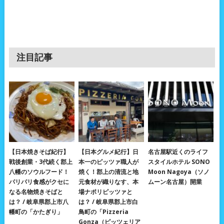
注目記事
【日本焼きそば紀行】
【日本グルメ紀行】日
名古屋駅近くのライフ
戦後創業・3代続く郡上
本一のピッツァ職人が
スタイルホテル SONO
八幡のソウルフード！
焼く！郡上の清流と地
Moon Nagoya（ソノ
パリパリ食感がクセに
元食材が織りなす、本
ムーン名古屋）開業
なる名物焼きそばと
場ナポリピッツァと
は？ / 岐阜県郡上市八
は？ / 岐阜県郡上市白
幡町の「かたぎり」
鳥町の「Pizzeria
Gonza（ピッツェリア