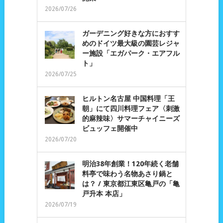
2026/07/26
ガーデニング好きな方におすす
めのドイツ最大級の園芸レジャ
ー施設「エガパーク・エアフル
ト」
2026/07/25
ヒルトン名古屋 中国料理「王
朝」にて四川料理フェア〈刺激
的麻辣味〉サマーチャイニーズ
ビュッフェ開催中
2026/07/20
明治38年創業！120年続く老舗
料亭で味わう名物あさり鍋と
は？ / 東京都江東区亀戸の「亀
戸升本 本店」
2026/07/19