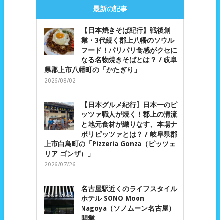
最新の記事
【日本焼きそば紀行】戦後創
業・3代続く郡上八幡のソウル
フード！パリパリ食感がクセに
なる名物焼きそばとは？ / 岐阜
県郡上市八幡町の「かたぎり」
2026/08/02
【日本グルメ紀行】日本一のピ
ッツァ職人が焼く！郡上の清流
と地元食材が織りなす、本場ナ
ポリピッツァとは？ / 岐阜県郡
上市白鳥町の「Pizzeria Gonza（ピッツェ
リア ゴンザ）」
2026/07/26
名古屋駅近くのライフスタイル
ホテル SONO Moon
Nagoya（ソノムーン名古屋）
開業