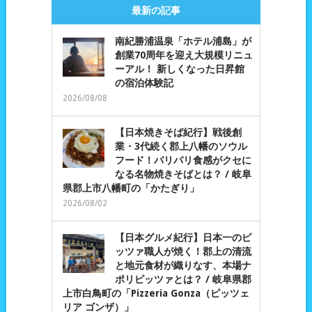
最新の記事
南紀勝浦温泉「ホテル浦島」が
創業70周年を迎え大規模リニュ
ーアル！ 新しくなった日昇館
の宿泊体験記
2026/08/08
【日本焼きそば紀行】戦後創
業・3代続く郡上八幡のソウル
フード！パリパリ食感がクセに
なる名物焼きそばとは？ / 岐阜
県郡上市八幡町の「かたぎり」
2026/08/02
【日本グルメ紀行】日本一のピ
ッツァ職人が焼く！郡上の清流
と地元食材が織りなす、本場ナ
ポリピッツァとは？ / 岐阜県郡
上市白鳥町の「Pizzeria Gonza（ピッツェ
リア ゴンザ）」