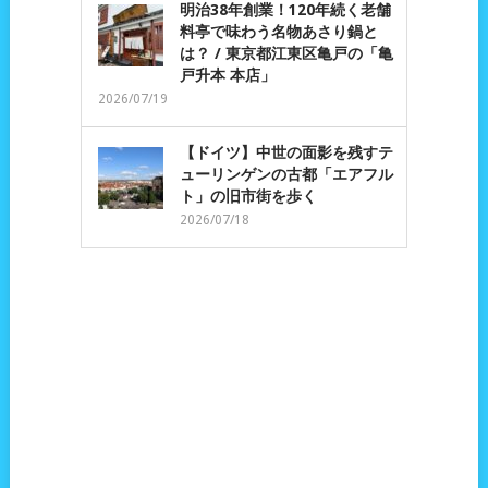
明治38年創業！120年続く老舗
料亭で味わう名物あさり鍋と
は？ / 東京都江東区亀戸の「亀
戸升本 本店」
2026/07/19
【ドイツ】中世の面影を残すテ
ューリンゲンの古都「エアフル
ト」の旧市街を歩く
2026/07/18