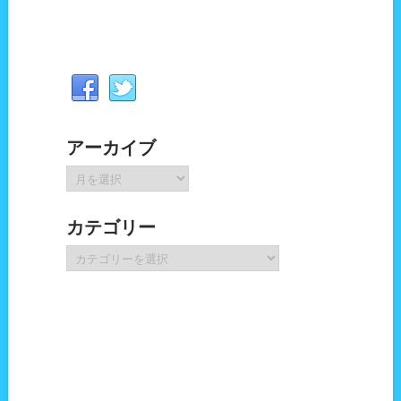
アーカイブ
ア
ー
カ
カテゴリー
イ
ブ
カ
テ
ゴ
リ
ー