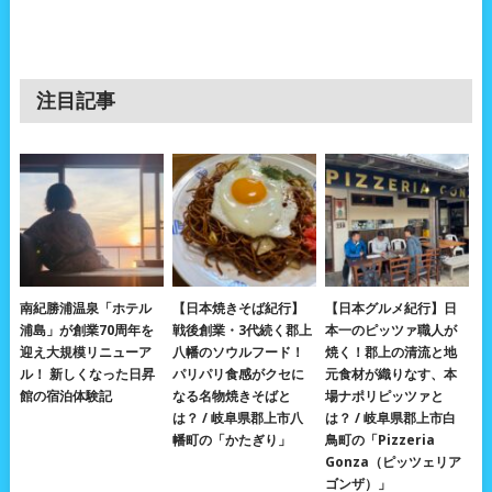
注目記事
南紀勝浦温泉「ホテル
【日本焼きそば紀行】
【日本グルメ紀行】日
浦島」が創業70周年を
戦後創業・3代続く郡上
本一のピッツァ職人が
迎え大規模リニューア
八幡のソウルフード！
焼く！郡上の清流と地
ル！ 新しくなった日昇
パリパリ食感がクセに
元食材が織りなす、本
館の宿泊体験記
なる名物焼きそばと
場ナポリピッツァと
は？ / 岐阜県郡上市八
は？ / 岐阜県郡上市白
幡町の「かたぎり」
鳥町の「Pizzeria
Gonza（ピッツェリア
ゴンザ）」