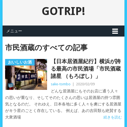
GOTRIP!
メニュー
市民酒蔵のすべての記事
【日本居酒屋紀行】横浜が誇
おいしいお酒
る最高の市民酒場「市民酒蔵
諸星 （もろぼし）」
sake-tombo
|
2020/02/09
どんな居酒屋にもそのお店に通う人々
の思いが重なり、そしてそのたくさんの思いは居酒屋の持つ雰囲
気となるのだ。 それゆえ、日本各地に多く人々を虜にする居酒屋
がキラ星のごとく存在している。 例えば、あの吉田類も絶賛する
大衆酒場
続きを読む