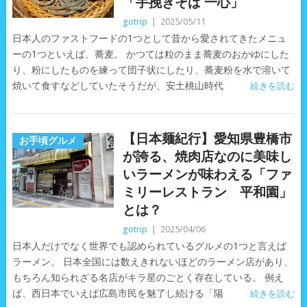
「手挽きそば 一心」
gotrip
|
2025/05/11
日本人のファストフードの1つとして昔から愛されてきたメニュ
ーの1つといえば、蕎麦。 かつては粒のまま蕎麦のおかゆにした
り、粉にしたものを練って団子状にしたり、蕎麦粉を水で溶いて
焼いて食すなどしていたそうだが、安土桃山時代
続きを読む
【日本麺紀行】愛知県豊橋市
お手頃グルメ
が誇る、焼肉店なのに美味し
いラーメンが味わえる「ファ
ミリーレストラン 平和園」
とは？
gotrip
|
2025/04/06
日本人だけでなく世界でも認められているグルメの1つと言えば
ラーメン。 日本全国には数えきれないほどのラーメン店があり、
もちろん知られざる名店がキラ星のごとく存在している。 例え
ば、西日本でいえば広島市民を魅了し続ける「陽
続きを読む