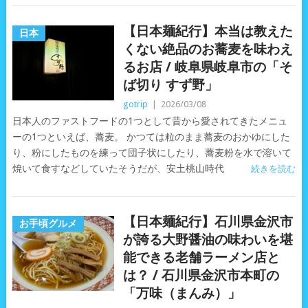
【日本麺紀行】本当は教えた
日本
くない絶品のお蕎麦を味わえ
るお店 / 岐阜県岐阜市の「そ
ば切り すず野」
gotrip
|
2026/03/08
日本人のファストフードの1つとして昔から愛されてきたメニュ
ーの1つといえば、蕎麦。 かつては粒のまま蕎麦のおかゆにした
り、粉にしたものを練って団子状にしたり、蕎麦粉を水で溶いて
焼いて食すなどしていたそうだが、安土桃山時代
続きを読む
【日本麺紀行】石川県金沢市
お手頃グルメ
が誇る大野醤油の味わいを堪
能できる老舗ラーメン店と
は？ / 石川県金沢市本町の
「万味（まんみ）」