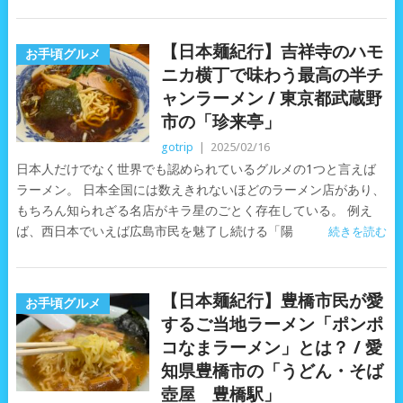
【日本麺紀行】吉祥寺のハモ
お手頃グルメ
ニカ横丁で味わう最高の半チ
ャンラーメン / 東京都武蔵野
市の「珍来亭」
gotrip
|
2025/02/16
日本人だけでなく世界でも認められているグルメの1つと言えば
ラーメン。 日本全国には数えきれないほどのラーメン店があり、
もちろん知られざる名店がキラ星のごとく存在している。 例え
ば、西日本でいえば広島市民を魅了し続ける「陽
続きを読む
【日本麺紀行】豊橋市民が愛
お手頃グルメ
するご当地ラーメン「ポンポ
コなまラーメン」とは？ / 愛
知県豊橋市の「うどん・そば
壺屋 豊橋駅」