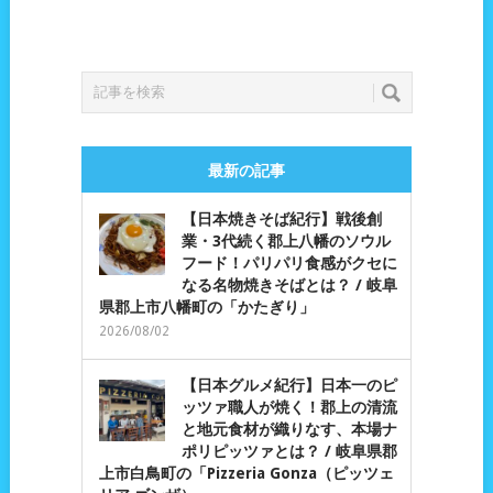
最新の記事
【日本焼きそば紀行】戦後創
業・3代続く郡上八幡のソウル
フード！パリパリ食感がクセに
なる名物焼きそばとは？ / 岐阜
県郡上市八幡町の「かたぎり」
2026/08/02
【日本グルメ紀行】日本一のピ
ッツァ職人が焼く！郡上の清流
と地元食材が織りなす、本場ナ
ポリピッツァとは？ / 岐阜県郡
上市白鳥町の「Pizzeria Gonza（ピッツェ