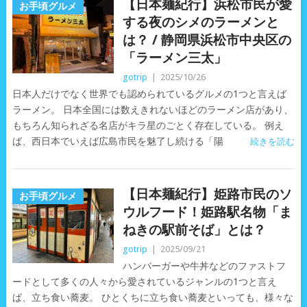
【日本麺紀行】浜松市民が愛
お手頃グルメ
する夜のシメのラーメンと
は？ / 静岡県浜松市中央区の
「ラーメン三太」
gotrip
|
2025/10/26
日本人だけでなく世界でも認められているグルメの1つと言えば
ラーメン。 日本全国には数えきれないほどのラーメン店があり、
もちろん知られざる名店がキラ星のごとく存在している。 例え
ば、西日本でいえば広島市民を魅了し続ける「陽
続きを読む
【日本麺紀行】姫路市民のソ
お手頃グルメ
ウルフード！姫路駅名物「ま
ねきの駅前そば」とは？
gotrip
|
2025/09/21
ハンバーガーや牛丼などのファストフ
ードとして多くの人々から愛されているジャンルの1つと言え
ば、立ち食い蕎麦。 ひとくちに立ち食い蕎麦といっても、様々な