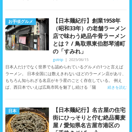
【日本麺紀行】創業1958年
お手頃グルメ
（昭和33年）の老舗ラーメン
店で味わう絶品牛骨ラーメン
とは？ / 鳥取県東伯郡琴浦町
の「すみれ」
gotrip
|
2025/06/15
日本人だけでなく世界でも認められているグルメの1つと言えば
ラーメン。 日本全国には数えきれないほどのラーメン店があり、
もちろん知られざる名店がキラ星のごとく存在している。 例え
ば、西日本でいえば広島市民を魅了し続ける「陽
続きを読む
【日本麺紀行】名古屋の住宅
日本
街にひっそりと佇む絶品蕎麦
屋 / 愛知県名古屋市港区の