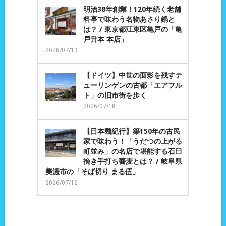
明治38年創業！120年続く老舗
料亭で味わう名物あさり鍋と
は？ / 東京都江東区亀戸の「亀
戸升本 本店」
2026/07/19
【ドイツ】中世の面影を残すテ
ューリンゲンの古都「エアフル
ト」の旧市街を歩く
2026/07/18
【日本麺紀行】築150年の古民
家で味わう！「うだつの上がる
町並み」の名店で堪能する石臼
挽き手打ち蕎麦とは？ / 岐阜県
美濃市の「そば切り まる伍」
2026/07/12