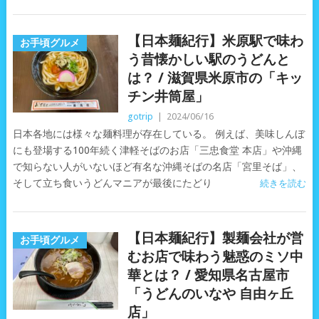
【日本麺紀行】米原駅で味わ
お手頃グルメ
う昔懐かしい駅のうどんと
は？ / 滋賀県米原市の「キッ
チン井筒屋」
gotrip
|
2024/06/16
日本各地には様々な麺料理が存在している。 例えば、美味しんぼ
にも登場する100年続く津軽そばのお店「三忠食堂 本店」や沖縄
で知らない人がいないほど有名な沖縄そばの名店「宮里そば」、
そして立ち食いうどんマニアが最後にたどり
続きを読む
【日本麺紀行】製麺会社が営
お手頃グルメ
むお店で味わう魅惑のミソ中
華とは？ / 愛知県名古屋市
「うどんのいなや 自由ヶ丘
店」