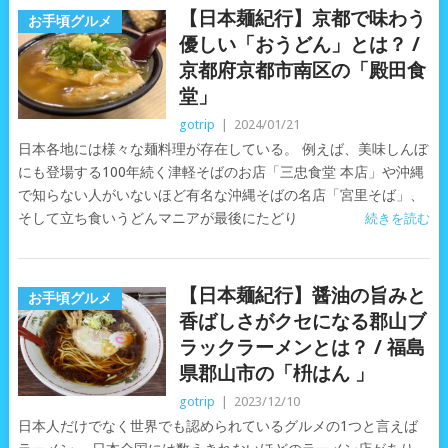
【日本麺紀行】京都で味わう
お手頃グルメ
優しい「おうどん」とは？ /
京都府京都市南区の「殿田食
堂」
gotrip
|
2024/01/21
日本各地には様々な麺料理が存在している。 例えば、美味しんぼ
にも登場する100年続く津軽そばのお店「三忠食堂 本店」や沖縄
で知らない人がいないほど有名な沖縄そばの名店「宮里そば」、
そして立ち食いうどんマニアが最後にたどり
続きを読む
【日本麺紀行】醤油の旨みと
お手頃グルメ
香ばしさがクセになる郡山ブ
ラックラーメンとは？ / 福島
県郡山市の「枡はん 」
gotrip
|
2023/12/10
日本人だけでなく世界でも認められているグルメの1つと言えば