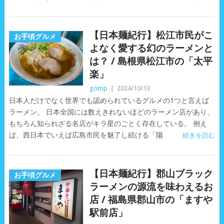
【日本麺紀行】松江市民がこ
お手頃グルメ
よなく愛する幻のラーメンと
は？ / 島根県松江市の「太平
楽」
gotrip
|
2024/10/13
日本人だけでなく世界でも認められているグルメの1つと言えば
ラーメン。 日本全国には数えきれないほどのラーメン店があり、
もちろん知られざる名店がキラ星のごとく存在している。 例え
ば、西日本でいえば広島市民を魅了し続ける「陽
続きを読む
【日本麺紀行】郡山ブラック
お手頃グルメ
ラーメンの源流を味わえるお
店 / 福島県郡山市の「ますや
駅前店」