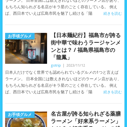
ラーメン。 日本全国には数えきれないほどのラーメン店があり、
もちろん知られざる名店がキラ星のごとく存在している。 例え
ば、西日本でいえば広島市民を魅了し続ける「陽
続きを読む
【日本麺紀行】福島市が誇る
お手頃グルメ
街中華で味わうラージャンメ
ンとは？ / 福島県福島市の
「龍鳳」
gotrip
|
2023/11/12
日本人だけでなく世界でも認められているグルメの1つと言えば
ラーメン。 日本全国には数えきれないほどのラーメン店があり、
もちろん知られざる名店がキラ星のごとく存在している。 例え
ば、西日本でいえば広島市民を魅了し続ける「陽
続きを読む
名古屋が誇る知られざる薬膳
お手頃グルメ
ラーメン「好来系ラーメン」