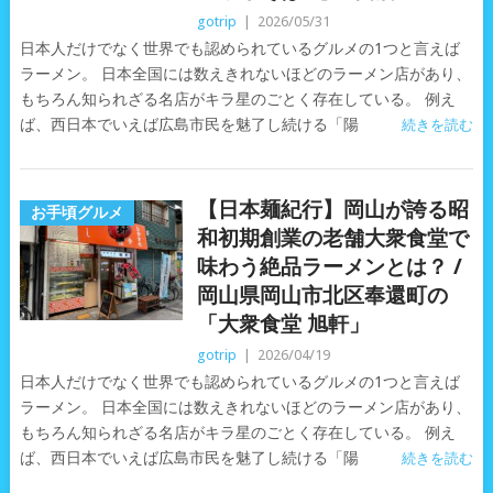
gotrip
|
2026/05/31
日本人だけでなく世界でも認められているグルメの1つと言えば
ラーメン。 日本全国には数えきれないほどのラーメン店があり、
もちろん知られざる名店がキラ星のごとく存在している。 例え
ば、西日本でいえば広島市民を魅了し続ける「陽
続きを読む
【日本麺紀行】岡山が誇る昭
お手頃グルメ
和初期創業の老舗大衆食堂で
味わう絶品ラーメンとは？ /
岡山県岡山市北区奉還町の
「大衆食堂 旭軒」
gotrip
|
2026/04/19
日本人だけでなく世界でも認められているグルメの1つと言えば
ラーメン。 日本全国には数えきれないほどのラーメン店があり、
もちろん知られざる名店がキラ星のごとく存在している。 例え
ば、西日本でいえば広島市民を魅了し続ける「陽
続きを読む