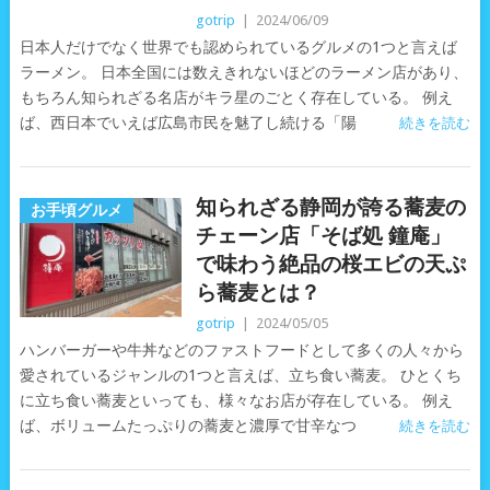
gotrip
|
2024/06/09
日本人だけでなく世界でも認められているグルメの1つと言えば
ラーメン。 日本全国には数えきれないほどのラーメン店があり、
もちろん知られざる名店がキラ星のごとく存在している。 例え
ば、西日本でいえば広島市民を魅了し続ける「陽
続きを読む
知られざる静岡が誇る蕎麦の
お手頃グルメ
チェーン店「そば処 鐘庵」
で味わう絶品の桜エビの天ぷ
ら蕎麦とは？
gotrip
|
2024/05/05
ハンバーガーや牛丼などのファストフードとして多くの人々から
愛されているジャンルの1つと言えば、立ち食い蕎麦。 ひとくち
に立ち食い蕎麦といっても、様々なお店が存在している。 例え
ば、ボリュームたっぷりの蕎麦と濃厚で甘辛なつ
続きを読む