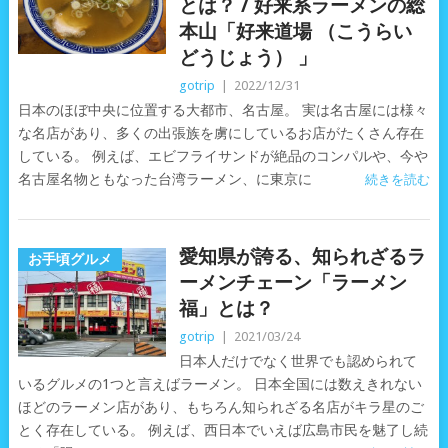
とは？ / 好来系ラーメンの総
本山「好来道場 （こうらい
どうじょう） 」
gotrip
|
2022/12/31
日本のほぼ中央に位置する大都市、名古屋。 実は名古屋には様々
な名店があり、多くの出張族を虜にしているお店がたくさん存在
している。 例えば、エビフライサンドが絶品のコンパルや、今や
名古屋名物ともなった台湾ラーメン、に東京に
続きを読む
愛知県が誇る、知られざるラ
お手頃グルメ
ーメンチェーン「ラーメン
福」とは？
gotrip
|
2021/03/24
日本人だけでなく世界でも認められて
いるグルメの1つと言えばラーメン。 日本全国には数えきれない
ほどのラーメン店があり、もちろん知られざる名店がキラ星のご
とく存在している。 例えば、西日本でいえば広島市民を魅了し続