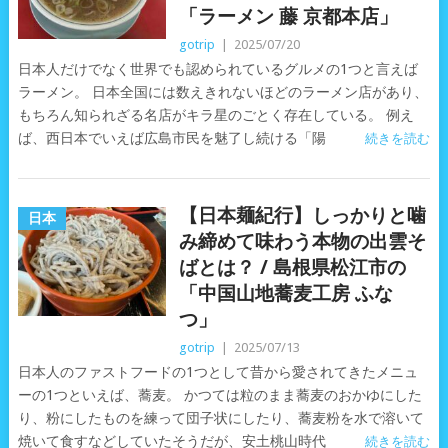
「ラーメン 藤 京都本店」
gotrip
|
2025/07/20
日本人だけでなく世界でも認められているグルメの1つと言えば
ラーメン。 日本全国には数えきれないほどのラーメン店があり、
もちろん知られざる名店がキラ星のごとく存在している。 例え
ば、西日本でいえば広島市民を魅了し続ける「陽
続きを読む
【日本麺紀行】しっかりと噛
日本
み締めて味わう本物の出雲そ
ばとは？ / 島根県松江市の
「中国山地蕎麦工房 ふな
つ」
gotrip
|
2025/07/13
日本人のファストフードの1つとして昔から愛されてきたメニュ
ーの1つといえば、蕎麦。 かつては粒のまま蕎麦のおかゆにした
り、粉にしたものを練って団子状にしたり、蕎麦粉を水で溶いて
焼いて食すなどしていたそうだが、安土桃山時代
続きを読む