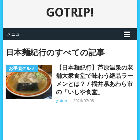
GOTRIP!
メニュー
日本麺紀行のすべての記事
【日本麺紀行】芦原温泉の老
お手頃グルメ
舗大衆食堂で味わう絶品ラー
メンとは？ / 福井県あわら市
の「いしや食堂」
gotrip
|
2026/07/05