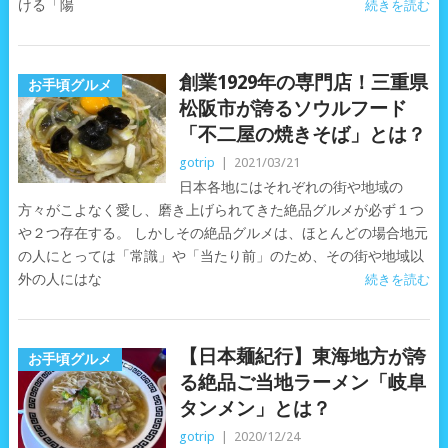
ける「陽
続きを読む
創業1929年の専門店！三重県
お手頃グルメ
松阪市が誇るソウルフード
「不二屋の焼きそば」とは？
gotrip
|
2021/03/21
日本各地にはそれぞれの街や地域の
方々がこよなく愛し、磨き上げられてきた絶品グルメが必ず１つ
や２つ存在する。 しかしその絶品グルメは、ほとんどの場合地元
の人にとっては「常識」や「当たり前」のため、その街や地域以
外の人にはな
続きを読む
【日本麺紀行】東海地方が誇
お手頃グルメ
る絶品ご当地ラーメン「岐阜
タンメン」とは？
gotrip
|
2020/12/24