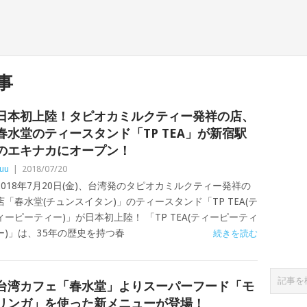
事
日本初上陸！タピオカミルクティー発祥の店、
春水堂のティースタンド「TP TEA」が新宿駅
のエキナカにオープン！
uu
|
2018/07/20
2018年7月20日(金)、台湾発のタピオカミルクティー発祥の
店「春水堂(チュンスイタン)」のティースタンド「TP TEA(テ
ィーピーティー)」が日本初上陸！ 「TP TEA(ティーピーティ
ー)」は、35年の歴史を持つ春
続きを読む
台湾カフェ「春水堂」よりスーパーフード「モ
リンガ」を使った新メニューが登場！