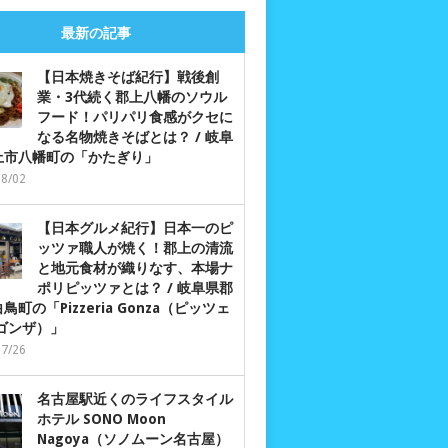
最新の記事
【日本焼きそば紀行】戦後創
業・3代続く郡上八幡のソウル
フード！パリパリ食感がクセに
なる名物焼きそばとは？ / 岐阜
上市八幡町の「かたぎり」
08/02
【日本グルメ紀行】日本一のピ
ッツァ職人が焼く！郡上の清流
と地元食材が織りなす、本場ナ
ポリピッツァとは？ / 岐阜県郡
鳥町の「Pizzeria Gonza（ピッツェ
 ゴンザ）」
07/26
名古屋駅近くのライフスタイル
ホテル SONO Moon
Nagoya（ソノムーン名古屋）