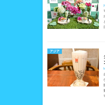
y
アジア
h