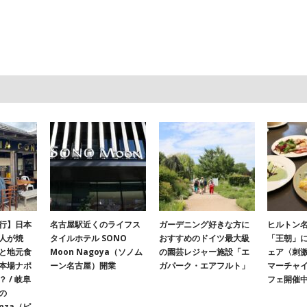
行】日本
名古屋駅近くのライフス
ガーデニング好きな方に
ヒルトン名
人が焼
タイルホテル SONO
おすすめのドイツ最大級
「王朝」
と地元食
Moon Nagoya（ソノム
の園芸レジャー施設「エ
ェア〈刺
本場ナポ
ーン名古屋）開業
ガパーク・エアフルト」
マーチャ
 / 岐阜
フェ開催
の
onza（ピ