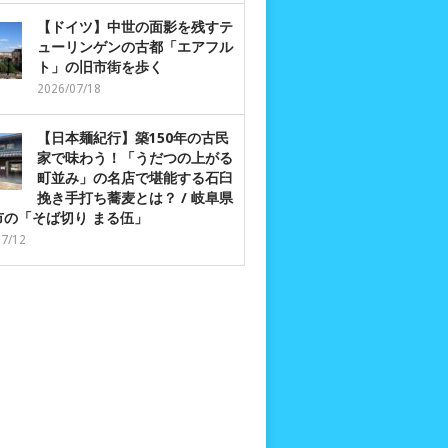
【ドイツ】中世の面影を残すテ
ューリンゲンの古都「エアフル
ト」の旧市街を歩く
2026/07/18
【日本麺紀行】築150年の古民
家で味わう！「うだつの上がる
町並み」の名店で堪能する石臼
挽き手打ち蕎麦とは？ / 岐阜県
市の「そば切り まる伍」
07/12