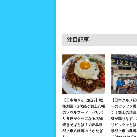
注目記事
【日本焼きそば紀行】戦
【日本グルメ紀
後創業・3代続く郡上八幡
一のピッツァ職
のソウルフード！パリパ
く！郡上の清流
リ食感がクセになる名物
材が織りなす、
焼きそばとは？ / 岐阜県
リピッツァとは？
郡上市八幡町の「かたぎ
県郡上市白鳥町
り」
「Pizzeria G