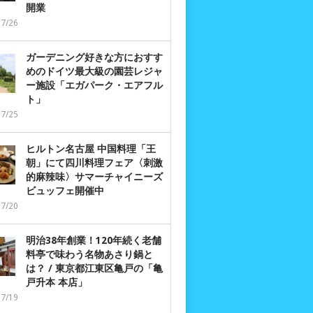
開業
07/26
ガーデニング好きな方におすす
めのドイツ最大級の園芸レジャ
ー施設「エガパーク・エアフル
ト」
07/25
ヒルトン名古屋 中国料理「王
朝」にて四川料理フェア〈刺激
的麻辣味〉サマーチャイニーズ
ビュッフェ開催中
07/20
明治38年創業！120年続く老舗
料亭で味わう名物あさり鍋と
は？ / 東京都江東区亀戸の「亀
戸升本 本店」
07/19