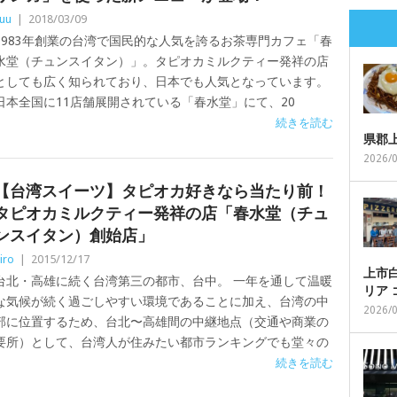
uu
|
2018/03/09
1983年創業の台湾で国民的な人気を誇るお茶専門カフェ「春
水堂（チュンスイタン）」。タピオカミルクティー発祥の店
としても広く知られており、日本でも人気となっています。
日本全国に11店舗展開されている「春水堂」にて、20
続きを読む
県郡
2026/
【台湾スイーツ】タピオカ好きなら当たり前！
タピオカミルクティー発祥の店「春水堂（チュ
ンスイタン）創始店」
iro
|
2015/12/17
上市白
台北・高雄に続く台湾第三の都市、台中。 一年を通して温暖
リア
な気候が続く過ごしやすい環境であることに加え、台湾の中
2026/
部に位置するため、台北〜高雄間の中継地点（交通や商業の
要所）として、台湾人が住みたい都市ランキングでも堂々の
1
続きを読む