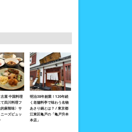
古屋 中国料理
明治38年創業！120年続
にて四川料理フ
く老舗料亭で味わう名物
激的麻辣味〉サ
あさり鍋とは？ / 東京都
イニーズビュッ
江東区亀戸の「亀戸升本
中
本店」