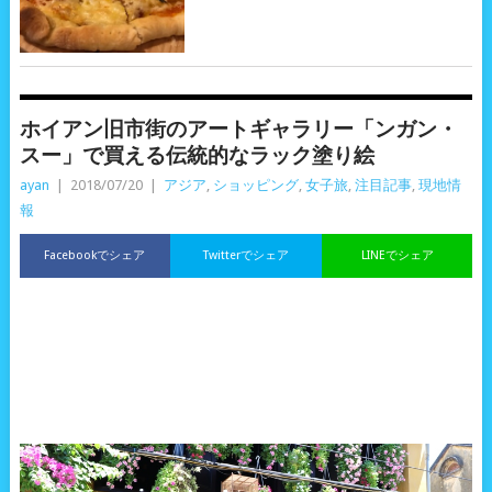
ホイアン旧市街のアートギャラリー「ンガン・
スー」で買える伝統的なラック塗り絵
ayan
|
2018/07/20
|
アジア
,
ショッピング
,
女子旅
,
注目記事
,
現地情
報
Facebookでシェア
Twitterでシェア
LINEでシェア