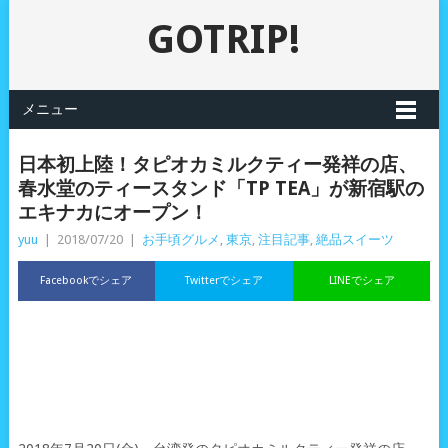
GOTRIP!
メニュー
日本初上陸！タピオカミルクティー発祥の店、
春水堂のティースタンド「TP TEA」が新宿駅の
エキナカにオープン！
yuu
|
2018/07/20
|
お手頃グルメ
,
東京
,
注目記事
,
絶品スイーツ
Facebookでシェア
Twitterでシェア
LINEでシェア