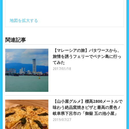
地図を拡大する
関連記事
【マレーシアの旅】バタワースから、
旅情を誘うフェリーでペナン島に行っ
てみた
2017/01/18
【山小屋グルメ】標高2800メートルで
味わう絶品窯焼きピザと最高の景色 /
岐阜県下呂市の「御嶽 五の池小屋」
2019/07/27