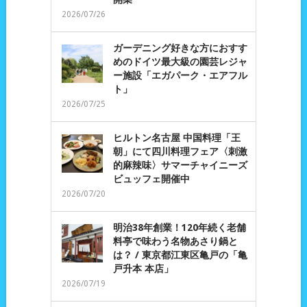
2026/07/26
ガーデニング好きな方におすす
めのドイツ最大級の園芸レジャ
ー施設「エガパーク・エアフル
ト」
2026/07/25
ヒルトン名古屋 中国料理「王
朝」にて四川料理フェア〈刺激
的麻辣味〉サマーチャイニーズ
ビュッフェ開催中
2026/07/20
明治38年創業！120年続く老舗
料亭で味わう名物あさり鍋と
は？ / 東京都江東区亀戸の「亀
戸升本 本店」
2026/07/19