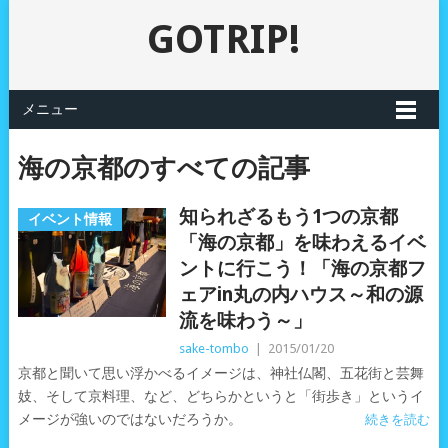
GOTRIP!
メニュー
海の京都のすべての記事
知られざるもう1つの京都
イベント情報
「海の京都」を味わえるイベ
ントに行こう！「海の京都フ
ェアin丸の内ハウス～和の源
流を味わう～」
sake-tombo
|
2015/01/20
京都と聞いて思い浮かべるイメージは、神社仏閣、五花街と芸舞
妓、そして京料理、など、どちらかというと「街歩き」というイ
メージが強いのではないだろうか。
続きを読む