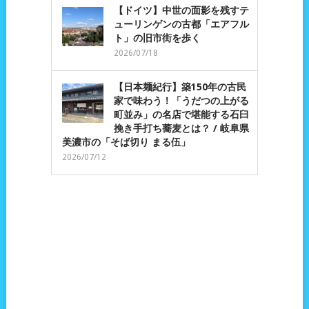
【ドイツ】中世の面影を残すテ
ューリンゲンの古都「エアフル
ト」の旧市街を歩く
2026/07/18
【日本麺紀行】築150年の古民
家で味わう！「うだつの上がる
町並み」の名店で堪能する石臼
挽き手打ち蕎麦とは？ / 岐阜県
美濃市の「そば切り まる伍」
2026/07/12