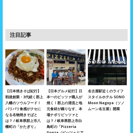
注目記事
【日本焼きそば紀行】
【日本グルメ紀行】日
名古屋駅近くのライフ
戦後創業・3代続く郡上
本一のピッツァ職人が
スタイルホテル SONO
八幡のソウルフード！
焼く！郡上の清流と地
Moon Nagoya（ソノ
パリパリ食感がクセに
元食材が織りなす、本
ムーン名古屋）開業
なる名物焼きそばと
場ナポリピッツァと
は？ / 岐阜県郡上市八
は？ / 岐阜県郡上市白
幡町の「かたぎり」
鳥町の「Pizzeria
Gonza（ピッツェリア