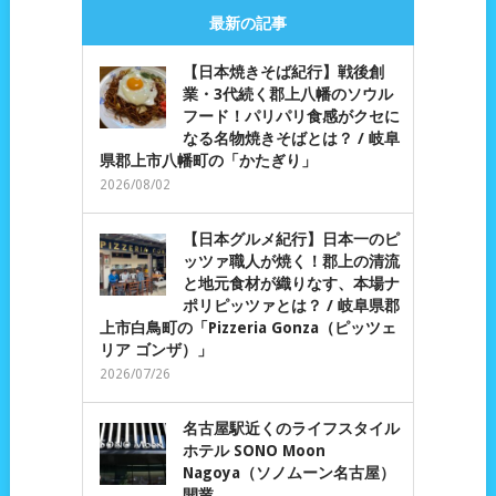
最新の記事
【日本焼きそば紀行】戦後創
業・3代続く郡上八幡のソウル
フード！パリパリ食感がクセに
なる名物焼きそばとは？ / 岐阜
県郡上市八幡町の「かたぎり」
2026/08/02
【日本グルメ紀行】日本一のピ
ッツァ職人が焼く！郡上の清流
と地元食材が織りなす、本場ナ
ポリピッツァとは？ / 岐阜県郡
上市白鳥町の「Pizzeria Gonza（ピッツェ
リア ゴンザ）」
2026/07/26
名古屋駅近くのライフスタイル
ホテル SONO Moon
Nagoya（ソノムーン名古屋）
開業