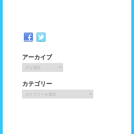
アーカイブ
ア
ー
カ
カテゴリー
イ
ブ
カ
テ
ゴ
リ
ー