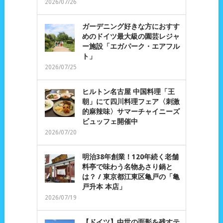
2026/07/26
ガーデニング好きな方におすす
めのドイツ最大級の園芸レジャ
ー施設「エガパーク・エアフル
ト」
2026/07/25
ヒルトン名古屋 中国料理「王
朝」にて四川料理フェア〈刺激
的麻辣味〉サマーチャイニーズ
ビュッフェ開催中
2026/07/20
明治38年創業！120年続く老舗
料亭で味わう名物あさり鍋と
は？ / 東京都江東区亀戸の「亀
戸升本 本店」
2026/07/19
【ドイツ】中世の面影を残すテ