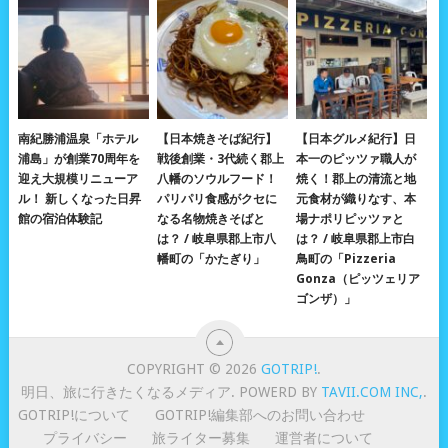
南紀勝浦温泉「ホテル
【日本焼きそば紀行】
【日本グルメ紀行】日
浦島」が創業70周年を
戦後創業・3代続く郡上
本一のピッツァ職人が
迎え大規模リニューア
八幡のソウルフード！
焼く！郡上の清流と地
ル！ 新しくなった日昇
パリパリ食感がクセに
元食材が織りなす、本
館の宿泊体験記
なる名物焼きそばと
場ナポリピッツァと
は？ / 岐阜県郡上市八
は？ / 岐阜県郡上市白
幡町の「かたぎり」
鳥町の「Pizzeria
Gonza（ピッツェリア
ゴンザ）」
COPYRIGHT © 2026
GOTRIP!
.
明日、旅に行きたくなるメディア. POWERD BY
TAVII.COM INC,
.
GOTRIP!について
GOTRIP!編集部へのお問い合わせ
プライバシー
旅ライター募集
運営者について