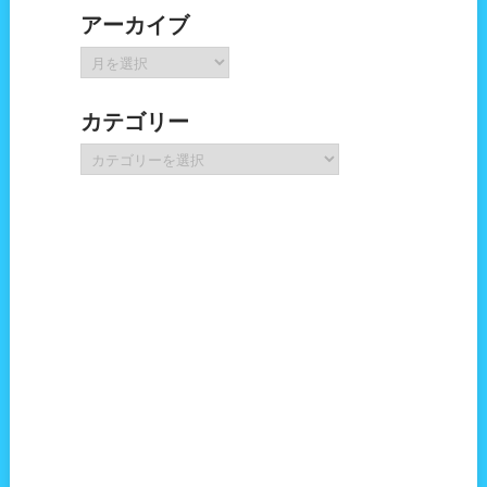
アーカイブ
ア
ー
カ
カテゴリー
イ
ブ
カ
テ
ゴ
リ
ー