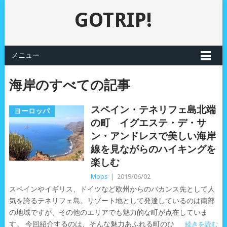
GOTRIP!
メニュー
海岸のすべての記事
スペイン・テネリフェ島北端
ヨーロッパ
の町 イグエステ・デ・サ
ン・アンドレスで美しい海岸
線を見ながらのハイキングを
楽しむ
Mops
|
2019/06/02
スペインやイギリス、ドイツなど欧州からのバカンス先として人
気を誇るテネリフェ島。リゾート地として発達しているのは南部
の地域ですが、その他のエリアでも魅力的な町が点在していま
す。 今回紹介するのは、そんな魅力あふれる町のひ
続きを読む