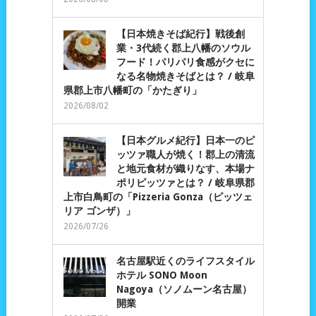
【日本焼きそば紀行】戦後創
業・3代続く郡上八幡のソウル
フード！パリパリ食感がクセに
なる名物焼きそばとは？ / 岐阜
県郡上市八幡町の「かたぎり」
2026/08/02
【日本グルメ紀行】日本一のピ
ッツァ職人が焼く！郡上の清流
と地元食材が織りなす、本場ナ
ポリピッツァとは？ / 岐阜県郡
上市白鳥町の「Pizzeria Gonza（ピッツェ
リア ゴンザ）」
2026/07/26
名古屋駅近くのライフスタイル
ホテル SONO Moon
Nagoya（ソノムーン名古屋）
開業