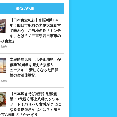
最新の記事
【日本食堂紀行】創業昭和54
年！四日市駅前の老舗大衆食堂
で味わう、ご当地名物「トンテ
キ」とは？ / 三重県四日市市の
さひ食堂」
08/09
南紀勝浦温泉「ホテル浦島」が
創業70周年を迎え大規模リニ
ューアル！ 新しくなった日昇
館の宿泊体験記
08/08
【日本焼きそば紀行】戦後創
業・3代続く郡上八幡のソウル
フード！パリパリ食感がクセに
なる名物焼きそばとは？ / 岐阜
上市八幡町の「かたぎり」