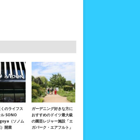
近くのライフス
ガーデニング好きな方に
ル SONO
おすすめのドイツ最大級
agoya（ソノム
の園芸レジャー施設「エ
屋）開業
ガパーク・エアフルト」