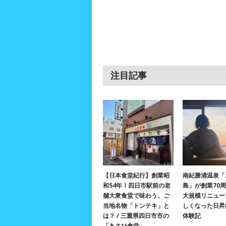
注目記事
【日本食堂紀行】創業昭
南紀勝浦温泉「
和54年！四日市駅前の老
島」が創業70
舗大衆食堂で味わう、ご
大規模リニュー
当地名物「トンテキ」と
しくなった日昇
は？ / 三重県四日市市の
体験記
「あさひ食堂」