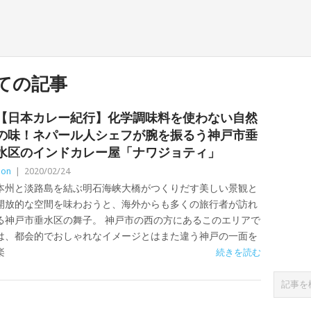
ての記事
【日本カレー紀行】化学調味料を使わない自然
の味！ネパール人シェフが腕を振るう神戸市垂
水区のインドカレー屋「ナワジョティ」
Zon
|
2020/02/24
本州と淡路島を結ぶ明石海峡大橋がつくりだす美しい景観と
開放的な空間を味わおうと、海外からも多くの旅行者が訪れ
る神戸市垂水区の舞子。 神戸市の西の方にあるこのエリアで
は、都会的でおしゃれなイメージとはまた違う神戸の一面を
楽
続きを読む