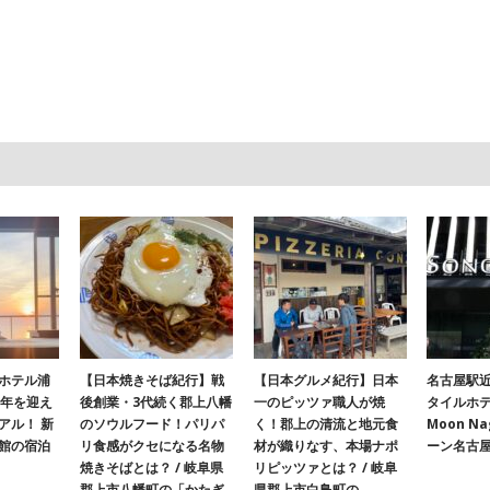
ホテル浦
【日本焼きそば紀行】戦
【日本グルメ紀行】日本
名古屋駅
周年を迎え
後創業・3代続く郡上八幡
一のピッツァ職人が焼
タイルホテ
アル！ 新
のソウルフード！パリパ
く！郡上の清流と地元食
Moon N
館の宿泊
リ食感がクセになる名物
材が織りなす、本場ナポ
ーン名古
焼きそばとは？ / 岐阜県
リピッツァとは？ / 岐阜
郡上市八幡町の「かたぎ
県郡上市白鳥町の