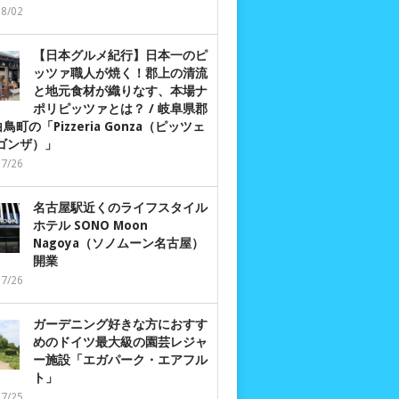
08/02
【日本グルメ紀行】日本一のピ
ッツァ職人が焼く！郡上の清流
と地元食材が織りなす、本場ナ
ポリピッツァとは？ / 岐阜県郡
鳥町の「Pizzeria Gonza（ピッツェ
 ゴンザ）」
07/26
名古屋駅近くのライフスタイル
ホテル SONO Moon
Nagoya（ソノムーン名古屋）
開業
07/26
ガーデニング好きな方におすす
めのドイツ最大級の園芸レジャ
ー施設「エガパーク・エアフル
ト」
07/25