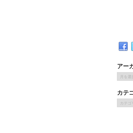
アー
ア
ー
カ
カテ
イ
ブ
カ
テ
ゴ
リ
ー