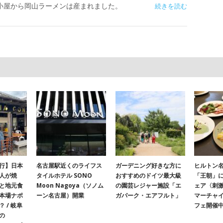
小屋から岡山ラーメンは産まれました。
続きを読む
行】日本
名古屋駅近くのライフス
ガーデニング好きな方に
ヒルトン名
人が焼
タイルホテル SONO
おすすめのドイツ最大級
「王朝」
と地元食
Moon Nagoya（ソノム
の園芸レジャー施設「エ
ェア〈刺
本場ナポ
ーン名古屋）開業
ガパーク・エアフルト」
マーチャ
 / 岐阜
フェ開催
の