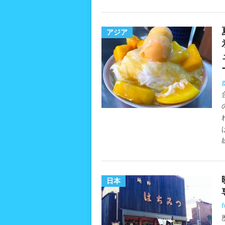
アジア
g
日本
f