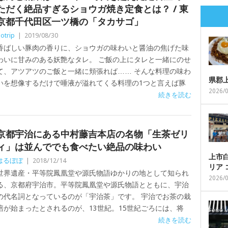
ただく絶品すぎるショウガ焼き定食とは？ / 東
京都千代田区一ツ橋の「タカサゴ」
otrip
|
2019/08/30
香ばしい豚肉の香りに、ショウガの味わいと醤油の焦げた味
わいに甘みのある妖艶なタレ。 ご飯の上にタレと一緒にのせ
て、アツアツのご飯と一緒に頬張れば…… そんな料理の味わ
県郡
いを想像するだけで唾液が溢れてくる料理の1つと言えば豚
2026/
続きを読む
京都宇治にある中村藤吉本店の名物「生茶ゼリ
ィ」は並んででも食べたい絶品の味わい
上市白
はるぼぼ
|
2018/12/14
リア
世界遺産・平等院鳳凰堂や源氏物語ゆかりの地として知られ
2026/
る、京都府宇治市。平等院鳳凰堂や源氏物語とともに、宇治
の代名詞となっているのが「宇治茶」です。 宇治でお茶の栽
培が始まったとされるのが、13世紀。15世紀ごろには、将
続きを読む