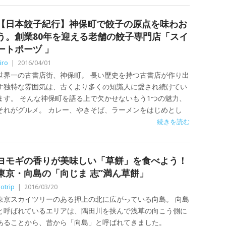
【日本餃子紀行】神保町で餃子の原点を味わお
う。創業80年を迎える老舗の餃子専門店「スイ
ートポーヅ 」
iro
|
2016/04/01
世界一の古書店街、神保町。 長い歴史を持つ古書店が作り出
す独特な雰囲気は、古くより多くの知識人に愛され続けてい
ます。 そんな神保町を語る上で欠かせないもう1つの魅力、
それがグルメ。 カレー、やきそば、ラーメンをはじめとし
続きを読む
ヨモギの香りが美味しい「草餅」を食べよう！
東京・向島の「向じま 志”満ん草餅」
otrip
|
2016/03/20
東京スカイツリーのある押上の北に広がっている向島。 向島
と呼ばれているエリアは、隅田川を挟んで浅草の向こう側に
あることから、昔から「向島」と呼ばれてきました。