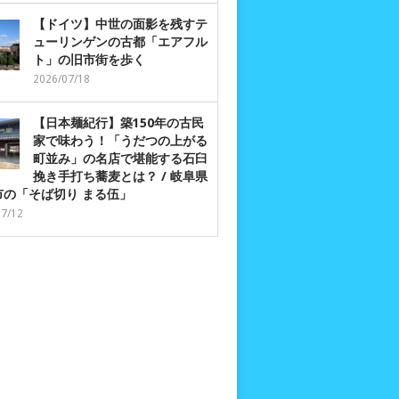
【ドイツ】中世の面影を残すテ
ューリンゲンの古都「エアフル
ト」の旧市街を歩く
2026/07/18
【日本麺紀行】築150年の古民
家で味わう！「うだつの上がる
町並み」の名店で堪能する石臼
挽き手打ち蕎麦とは？ / 岐阜県
市の「そば切り まる伍」
07/12