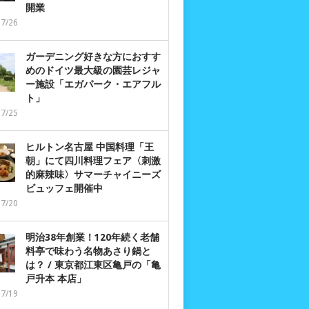
開業
07/26
ガーデニング好きな方におすす
めのドイツ最大級の園芸レジャ
ー施設「エガパーク・エアフル
ト」
07/25
ヒルトン名古屋 中国料理「王
朝」にて四川料理フェア〈刺激
的麻辣味〉サマーチャイニーズ
ビュッフェ開催中
07/20
明治38年創業！120年続く老舗
料亭で味わう名物あさり鍋と
は？ / 東京都江東区亀戸の「亀
戸升本 本店」
07/19