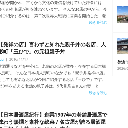
幕府が開かれ、古くから文化の発信を続けていた鎌倉には、
多くの有名店が軒を連ねています。 そんなお店の中から、今
回ご紹介するのは、第二次世界大戦後に営業を開始した、老
続きを読む
【発祥の店】言わずと知れた親子丼の名店、人
形町「玉ひで」の元祖親子丼
uu
|
2016/11/17
美濃
甘酒通りなどを中心に、老舗のお店が数多く存在する日本橋
2026/
人形町。 そんな日本橋人形町のなかでも「親子丼発祥の店」
としても有名なお店が今回ご紹介するお店「玉ひで」です。
250年を超える老舗の親子丼は、5代目秀吉さんの妻、と
続きを読む
【日本居酒屋紀行】創業1907年の老舗居酒屋で
味わう熱燗と素朴な総菜 / 名古屋が誇る居酒屋