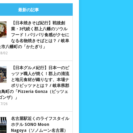
最新の記事
【日本焼きそば紀行】戦後創
業・3代続く郡上八幡のソウル
フード！パリパリ食感がクセに
なる名物焼きそばとは？ / 岐阜
上市八幡町の「かたぎり」
08/02
【日本グルメ紀行】日本一のピ
ッツァ職人が焼く！郡上の清流
と地元食材が織りなす、本場ナ
ポリピッツァとは？ / 岐阜県郡
鳥町の「Pizzeria Gonza（ピッツェ
 ゴンザ）」
07/26
名古屋駅近くのライフスタイル
ホテル SONO Moon
Nagoya（ソノムーン名古屋）