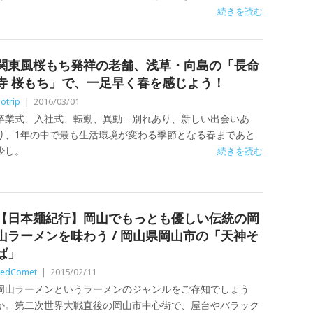
続きを読む
関東風桜もち発祥の老舗、浅草・向島の「長命
寺 桜もち」で、一足早く春を感じよう！
otrip
|
2016/03/01
卒業式、入社式、転勤、異動…別れあり、新しい出会いあ
り、1年の中で最も生活環境が変わる季節となる春まであと
少し。
続きを読む
【日本麺紀行】岡山でもっとも優しい伝統の岡
山ラーメンを味わう / 岡山県岡山市の「天神そ
ば」
RedComet
|
2015/02/11
岡山ラーメンというラーメンのジャンルをご存知でしょう
か。第二次世界大戦直後の岡山市中心街で、屋台やバラック