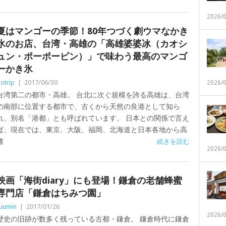
2026/
夏はマンゴーの季節！80年つづく劇ウマなかき
氷のお店、台湾・高雄の「高雄婆婆冰（カオシ
ュン・ポーポーピン）」で味わう最高のマンゴ
ーかき氷
otrip
|
2017/06/30
2026/
台湾第二の都市・高雄。 台北に次ぐ規模を誇る高雄は、台湾
の南部に位置する都市で、古くから天然の良港として知ら
れ、別名「港都」とも呼ばれています。 日本との関係で言え
ば、現在では、東京、大阪、福岡、北海道と日本各地から高
雄
続きを読む
2026/
映画「海街diary」にも登場！鎌倉の老舗蜂蜜
専門店「鎌倉はちみつ園」
uumin
|
2017/01/26
2026/
歴史の旧跡が数多く残っている古都・鎌倉。 鎌倉時代に鎌倉