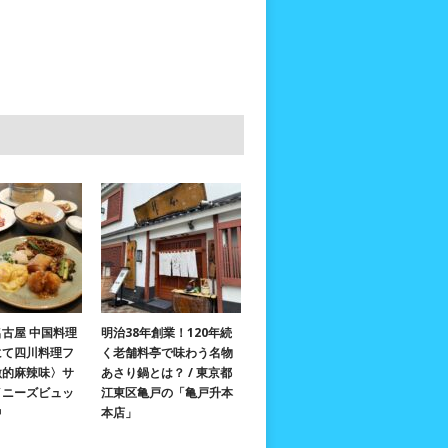
古屋 中国料理
明治38年創業！120年続
にて四川料理フ
く老舗料亭で味わう名物
激的麻辣味〉サ
あさり鍋とは？ / 東京都
イニーズビュッ
江東区亀戸の「亀戸升本
中
本店」