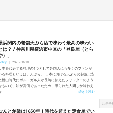
横浜関内の老舗天ぷら店で味わう最高の味わい
とは？ / 神奈川県横浜市中区の「登良屋（とら
や）」
otrip
|
2025/08/10
日本を代表する料理の1つとして外国人にも多くのファンが
いる料理といえば、天ぷら。 日本における天ぷらの起源は安
土桃山時代にポルトガル人が長崎に伝えたフリッターのよう
なもので、油が高価であったため、限られた人間しか味わえ
な
続きを読む
なんと創業は1650年！時代を超えた定食屋でい