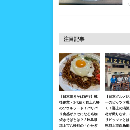
注目記事
【日本焼きそば紀行】戦
【日本グルメ紀
後創業・3代続く郡上八幡
一のピッツァ職
のソウルフード！パリパ
く！郡上の清流
リ食感がクセになる名物
材が織りなす、
焼きそばとは？ / 岐阜県
リピッツァとは？
郡上市八幡町の「かたぎ
県郡上市白鳥町