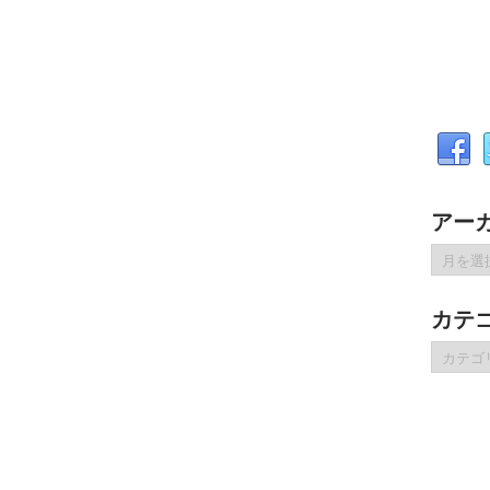
アー
ア
ー
カ
カテ
イ
ブ
カ
テ
ゴ
リ
ー