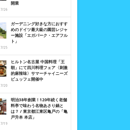
開業
07/26
ガーデニング好きな方におすす
めのドイツ最大級の園芸レジャ
ー施設「エガパーク・エアフル
ト」
07/25
ヒルトン名古屋 中国料理「王
朝」にて四川料理フェア〈刺激
的麻辣味〉サマーチャイニーズ
ビュッフェ開催中
07/20
明治38年創業！120年続く老舗
料亭で味わう名物あさり鍋と
は？ / 東京都江東区亀戸の「亀
戸升本 本店」
07/19