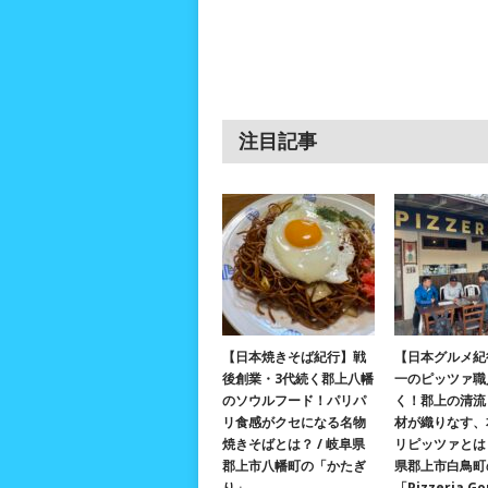
注目記事
【日本焼きそば紀行】戦
【日本グルメ紀
後創業・3代続く郡上八幡
一のピッツァ職
のソウルフード！パリパ
く！郡上の清流
リ食感がクセになる名物
材が織りなす、
焼きそばとは？ / 岐阜県
リピッツァとは？
郡上市八幡町の「かたぎ
県郡上市白鳥町
り」
「Pizzeria G