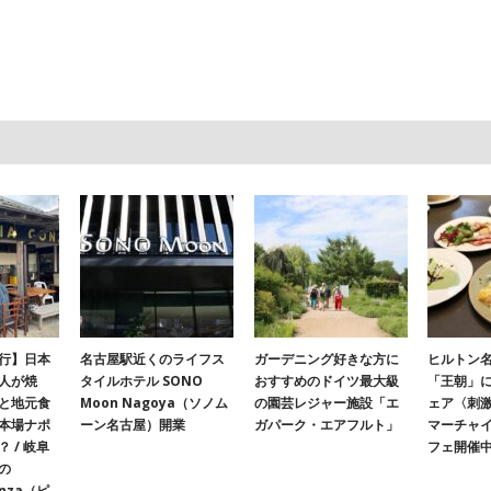
行】日本
名古屋駅近くのライフス
ガーデニング好きな方に
ヒルトン名
人が焼
タイルホテル SONO
おすすめのドイツ最大級
「王朝」
と地元食
Moon Nagoya（ソノム
の園芸レジャー施設「エ
ェア〈刺
本場ナポ
ーン名古屋）開業
ガパーク・エアフルト」
マーチャ
 / 岐阜
フェ開催
の
onza（ピ