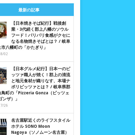
最新の記事
【日本焼きそば紀行】戦後創
業・3代続く郡上八幡のソウル
フード！パリパリ食感がクセに
なる名物焼きそばとは？ / 岐阜
上市八幡町の「かたぎり」
08/02
【日本グルメ紀行】日本一のピ
ッツァ職人が焼く！郡上の清流
と地元食材が織りなす、本場ナ
ポリピッツァとは？ / 岐阜県郡
鳥町の「Pizzeria Gonza（ピッツェ
 ゴンザ）」
07/26
名古屋駅近くのライフスタイル
ホテル SONO Moon
Nagoya（ソノムーン名古屋）