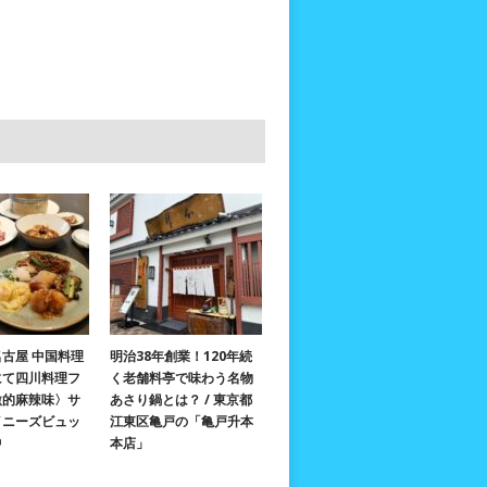
古屋 中国料理
明治38年創業！120年続
にて四川料理フ
く老舗料亭で味わう名物
激的麻辣味〉サ
あさり鍋とは？ / 東京都
イニーズビュッ
江東区亀戸の「亀戸升本
中
本店」