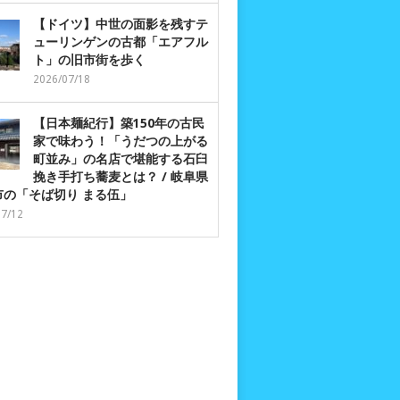
【ドイツ】中世の面影を残すテ
ューリンゲンの古都「エアフル
ト」の旧市街を歩く
2026/07/18
【日本麺紀行】築150年の古民
家で味わう！「うだつの上がる
町並み」の名店で堪能する石臼
挽き手打ち蕎麦とは？ / 岐阜県
市の「そば切り まる伍」
07/12