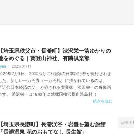
【埼玉県秩父市・長瀞町】渋沢栄一翁ゆかりの
地をめぐる｜寳登山神社、有隣倶楽部
yan
|
2025/01/11
2024年7月3日、20年ぶりに3種類の日本銀行券が発行されま
した。新しい一万円券（一万円札）に描かれているのは、
「近代日本経済の父」と称される実業家、渋沢栄一の肖像画
です。 渋沢栄一は1840年に武蔵国榛沢郡血洗島村（
続きを読む
【埼玉県長瀞町】長瀞渓谷・岩畳を望む旅館
「長瀞温泉 花のおもてなし 長生館」