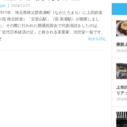
yan
|
2024/12/27
1911年、埼玉県秩父郡長瀞町（ながとろまち）に上武鉄道
（現 秩父鉄道）「宝登山駅」（現 長瀞駅）が開業しまし
た。その際に行われた開通祝賀会で代表演説をしたのは、
「近代日本経済の父」と称される実業家、渋沢栄一翁です。
そ
続きを読む
県郡
2026/
上市白
リア
2026/