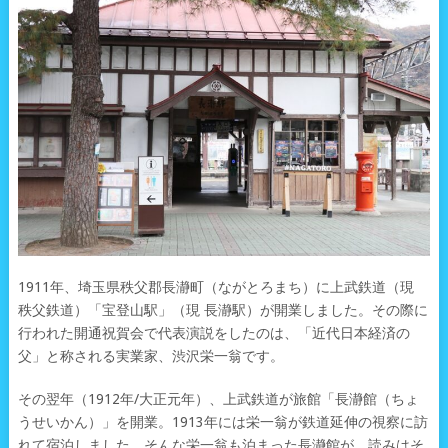
1911年、埼玉県秩父郡長瀞町（ながとろまち）に上武鉄道（現
秩父鉄道）「宝登山駅」（現 長瀞駅）が開業しました。その際に
行われた開通祝賀会で代表演説をしたのは、「近代日本経済の
父」と称される実業家、渋沢栄一翁です。
その翌年（1912年/大正元年）、上武鉄道が旅館「長瀞館（ちょ
うせいかん）」を開業。1913年には栄一翁が鉄道延伸の視察に訪
れて宿泊しました。そんな栄一翁も泊まった長瀞館が、読みはそ