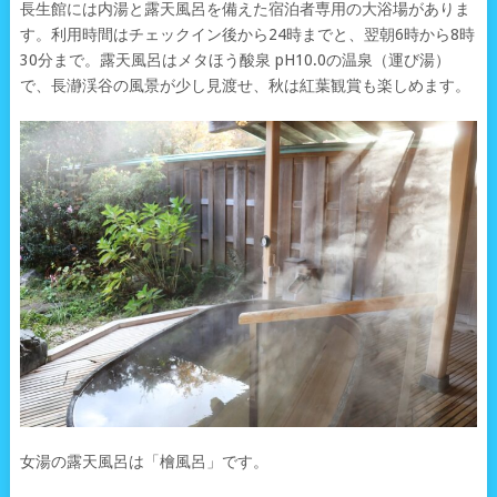
長生館には内湯と露天風呂を備えた宿泊者専用の大浴場がありま
す。利用時間はチェックイン後から24時までと、翌朝6時から8時
30分まで。露天風呂はメタほう酸泉 pH10.0の温泉（運び湯）
で、長瀞渓谷の風景が少し見渡せ、秋は紅葉観賞も楽しめます。
女湯の露天風呂は「檜風呂」です。