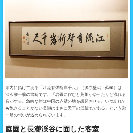
館内に掲げてある「江流有聲断岸千尺」（後赤壁賦・蘇軾）は、
渋沢栄一翁の書写です。「岩畳に佇むと荒川がゆったりと流れる
音がする。急峻な崖は中国の赤壁の地を想起させる。いつ訪れて
も飽きることがない長瀞はまさに天下の景勝地である」という栄
一翁の想いが込められています。
庭園と長瀞渓谷に面した客室