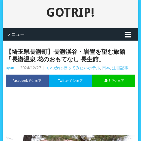
GOTRIP!
メニュー
【埼玉県長瀞町】長瀞渓谷・岩畳を望む旅館
「長瀞温泉 花のおもてなし 長生館」
ayan
|
2024/12/27
|
いつかは行ってみたいホテル
,
日本
,
注目記事
Facebookでシェア
Twitterでシェア
LINEでシェア