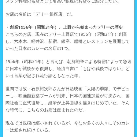
スタン料理の名店として名高い銀座のお店をご紹介したい。
お店の名前は「デリー 銀座店」だ。
・創業1956年（昭和31年）、上野から始まったデリーの歴史
こちらのお店、現在のデリー上野店で1956年（昭和31年）創業
し、六本木、軽井沢、新宿、銀座、船橋とレストランを展開して
いった日本のカレーの名店の1つ。
1956年（昭和31年）と言えば、朝鮮戦争による特需によって急速
に日本が戦後から復興し、経済白書に「もはや戦後ではない」と
いう言葉が記され流行語ともなった年。
世間では故・石原裕次郎さんが日活映画「太陽の季節」でデビュ
ーし、映画館新築ブームが到来、日本の国連加盟が可決され、国
際社会に正式復帰し、経済が上昇曲線を描きはじめていた、そん
な時代に、こちらのお店は産まれたのだ。
現在では規模は縮小されているが、今なお多くの人々にそのカレ
ーは愛され続けている。