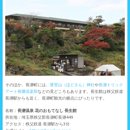
そのほか、長瀞町には、
寳登山（ほどさん）神社
や
長瀞トリック
アート有隣倶楽部
などの見どころもあります。長生館は秩父鉄道
長瀞駅からも近く、長瀞町観光の拠点にぴったりです。
名称：
長瀞温泉 花のおもてなし 長生館
所在地：埼玉県秩父郡長瀞町長瀞449
アクセス：秩父鉄道 長瀞駅から3分