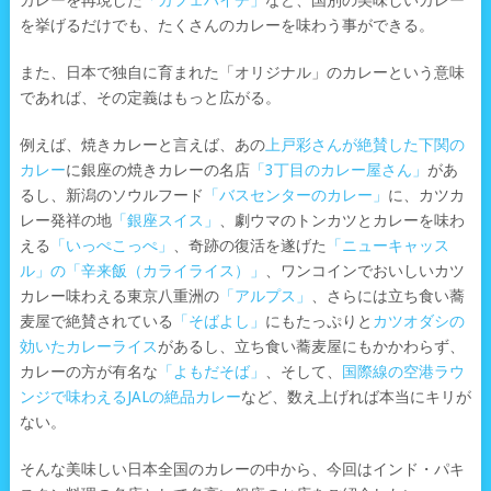
カレーを再現した
「カフェハイチ」
など、国別の美味しいカレー
を挙げるだけでも、たくさんのカレーを味わう事ができる。
また、日本で独自に育まれた「オリジナル」のカレーという意味
であれば、その定義はもっと広がる。
例えば、焼きカレーと言えば、あの
上戸彩さんが絶賛した下関の
カレー
に銀座の焼きカレーの名店
「3丁目のカレー屋さん」
があ
るし、新潟のソウルフード
「バスセンターのカレー」
に、カツカ
レー発祥の地
「銀座スイス」
、劇ウマのトンカツとカレーを味わ
える
「いっぺこっぺ」
、奇跡の復活を遂げた
「ニューキャッス
ル」の「辛来飯（カライライス）」
、ワンコインでおいしいカツ
カレー味わえる東京八重洲の
「アルプス」
、さらには立ち食い蕎
麦屋で絶賛されている
「そばよし」
にもたっぷりと
カツオダシの
効いたカレーライス
があるし、立ち食い蕎麦屋にもかかわらず、
カレーの方が有名な
「よもだそば」
、そして、
国際線の空港ラウ
ンジで味わえるJALの絶品カレー
など、数え上げれば本当にキリが
ない。
そんな美味しい日本全国のカレーの中から、今回はインド・パキ