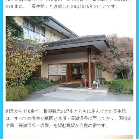
のままに、「長生館」と改称したのは1916年のことです。
創業から110余年、長瀞観光の歴史とともに歩んできた長生館
は、すべての客室が庭園と荒川・長瀞渓谷に面しており、国指定
名勝「長瀞渓谷・岩畳」を望む眺望が自慢の宿です。