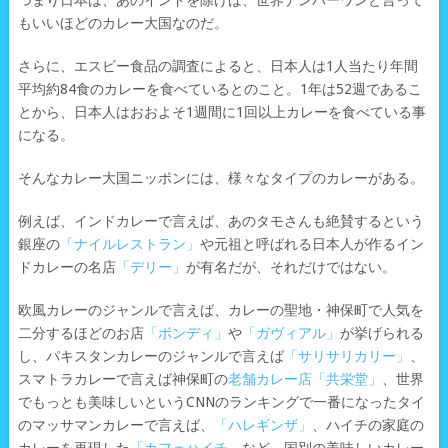
つまり日本は、あのインドを除けば、世界ナンバーワンと言って
もいいほどのカレー大国なのだ。
さらに、エスビー食品の調査によると、日本人は1人当たり年間
平均約84食のカレーを食べているとのこと。1年は52週であるこ
とから、日本人はおおよそ1週間に1回以上カレーを食べている事
になる。
そんなカレー大国ニッポンには、様々なタイプのカレーがある。
例えば、インドカレーで言えば、あのタモさんも絶賛するという
銀座の
「ナイルレストラン」
や元祖と呼ばれる日本人が作るイン
ドカレーの名店
「デリー」
が有名だが、それだけではない。
欧風カレーのジャンルで言えば、カレーの聖地・神保町で人気を
二分するほどのお店
「ボンディ」
や
「ガヴィアル」
が挙げられる
し、パキスタンカレーのジャンルで言えば
「サリサリカリー」
、
スマトラカレーで言えば神保町の
老舗カレー店「共栄堂」
、世界
でもっとも美味しいというCNNのランキングで一番になったタイ
のマッサマンカレーで言えば、
「ハレギンザ」
、ハイチの家庭の