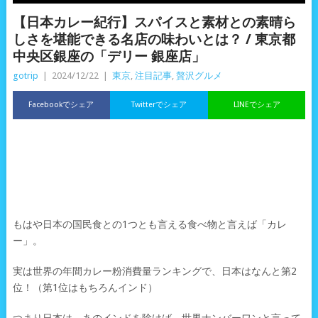
【日本カレー紀行】スパイスと素材との素晴ら
しさを堪能できる名店の味わいとは？ / 東京都
中央区銀座の「デリー 銀座店」
gotrip
|
2024/12/22
|
東京
,
注目記事
,
贅沢グルメ
Facebookでシェア
Twitterでシェア
LINEでシェア
もはや日本の国民食との1つとも言える食べ物と言えば「カレ
ー」。
実は世界の年間カレー粉消費量ランキングで、日本はなんと第2
位！（第1位はもちろんインド）