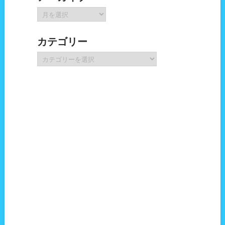
ア
ー
カ
カテゴリー
イ
ブ
カ
テ
ゴ
リ
ー