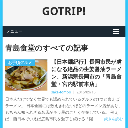
GOTRIP!
メニュー
青島食堂のすべての記事
【日本麺紀行】長岡市民が虜
お手頃グルメ
になる絶品の生姜醤油ラーメ
ン、新潟県長岡市の「青島食
堂・宮内駅前本店」
sake-tombo
|
2016/09/15
日本人だけでなく世界でも認められているグルメの1つと言えば
ラーメン。 日本全国には数えきれないほどのラーメン店があり、
もちろん知られざる名店がキラ星のごとく存在している。 例え
ば、西日本でいえば広島市民を魅了し続ける「陽
続きを読む