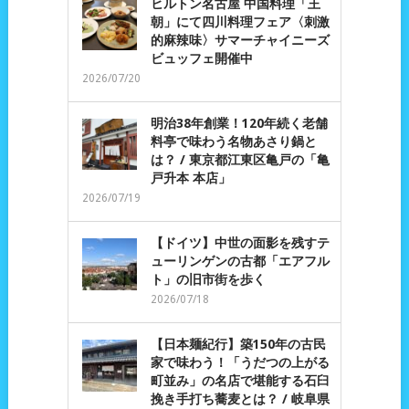
ヒルトン名古屋 中国料理「王
朝」にて四川料理フェア〈刺激
的麻辣味〉サマーチャイニーズ
ビュッフェ開催中
2026/07/20
明治38年創業！120年続く老舗
料亭で味わう名物あさり鍋と
は？ / 東京都江東区亀戸の「亀
戸升本 本店」
2026/07/19
【ドイツ】中世の面影を残すテ
ューリンゲンの古都「エアフル
ト」の旧市街を歩く
2026/07/18
【日本麺紀行】築150年の古民
家で味わう！「うだつの上がる
町並み」の名店で堪能する石臼
挽き手打ち蕎麦とは？ / 岐阜県