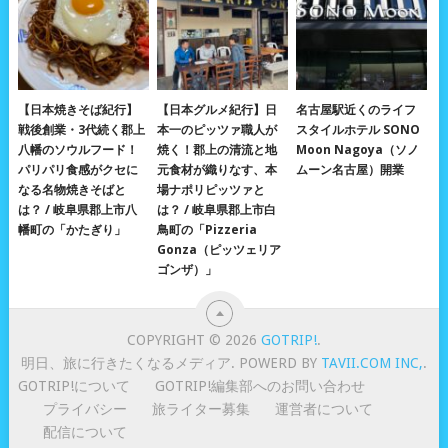
【日本焼きそば紀行】
【日本グルメ紀行】日
名古屋駅近くのライフ
戦後創業・3代続く郡上
本一のピッツァ職人が
スタイルホテル SONO
八幡のソウルフード！
焼く！郡上の清流と地
Moon Nagoya（ソノ
パリパリ食感がクセに
元食材が織りなす、本
ムーン名古屋）開業
なる名物焼きそばと
場ナポリピッツァと
は？ / 岐阜県郡上市八
は？ / 岐阜県郡上市白
幡町の「かたぎり」
鳥町の「Pizzeria
Gonza（ピッツェリア
ゴンザ）」
COPYRIGHT © 2026
GOTRIP!
.
明日、旅に行きたくなるメディア. POWERD BY
TAVII.COM INC,
.
GOTRIP!について
GOTRIP!編集部へのお問い合わせ
プライバシー
旅ライター募集
運営者について
配信について