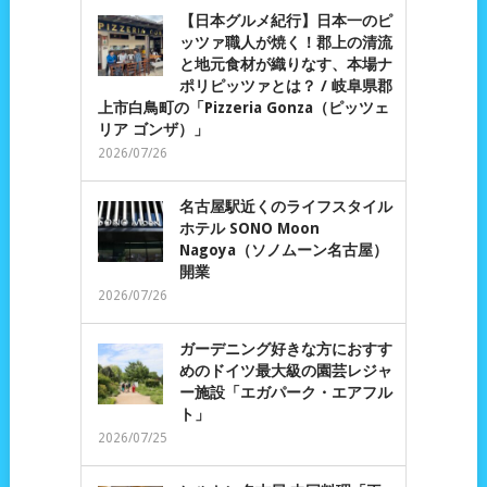
【日本グルメ紀行】日本一のピ
ッツァ職人が焼く！郡上の清流
と地元食材が織りなす、本場ナ
ポリピッツァとは？ / 岐阜県郡
上市白鳥町の「Pizzeria Gonza（ピッツェ
リア ゴンザ）」
2026/07/26
名古屋駅近くのライフスタイル
ホテル SONO Moon
Nagoya（ソノムーン名古屋）
開業
2026/07/26
ガーデニング好きな方におすす
めのドイツ最大級の園芸レジャ
ー施設「エガパーク・エアフル
ト」
2026/07/25