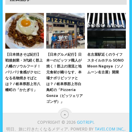
【日本焼きそば紀行】
【日本グルメ紀行】日
名古屋駅近くのライフ
戦後創業・3代続く郡上
本一のピッツァ職人が
スタイルホテル SONO
八幡のソウルフード！
焼く！郡上の清流と地
Moon Nagoya（ソノ
パリパリ食感がクセに
元食材が織りなす、本
ムーン名古屋）開業
なる名物焼きそばと
場ナポリピッツァと
は？ / 岐阜県郡上市八
は？ / 岐阜県郡上市白
幡町の「かたぎり」
鳥町の「Pizzeria
Gonza（ピッツェリア
ゴンザ）」
COPYRIGHT © 2026
GOTRIP!
.
明日、旅に行きたくなるメディア. POWERD BY
TAVII.COM INC,
.