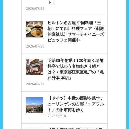
ト」
2026/07/25
ヒルトン名古屋 中国料理「王
朝」にて四川料理フェア〈刺激
的麻辣味〉サマーチャイニーズ
ビュッフェ開催中
2026/07/20
明治38年創業！120年続く老舗
料亭で味わう名物あさり鍋と
は？ / 東京都江東区亀戸の「亀
戸升本 本店」
2026/07/19
【ドイツ】中世の面影を残すテ
ューリンゲンの古都「エアフル
ト」の旧市街を歩く
2026/07/18