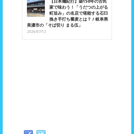
【日本麺紀行】築150年の古民
家で味わう！「うだつの上がる
町並み」の名店で堪能する石臼
挽き手打ち蕎麦とは？ / 岐阜県
美濃市の「そば切り まる伍」
2026/07/12