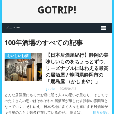
GOTRIP!
メニュー
100年酒場のすべての記事
【日本居酒屋紀行】静岡の美
おいしいお酒
味しいものをちょっとずつ、
リーズナブルに味わえる最高
の居酒屋 / 静岡県静岡市の
「鹿島屋 （かしまや）」
gotrip
|
2025/04/13
どんな居酒屋にもそのお店に通う人々の思いが重なり、そしてそ
のたくさんの思いはそれぞれの居酒屋が醸しだす独特の雰囲気と
なっていく。それゆえ、日本各地に多く人々を虜にする居酒屋が
キラ星のごとく数多存在しているのだ。 例えば、
続きを読む