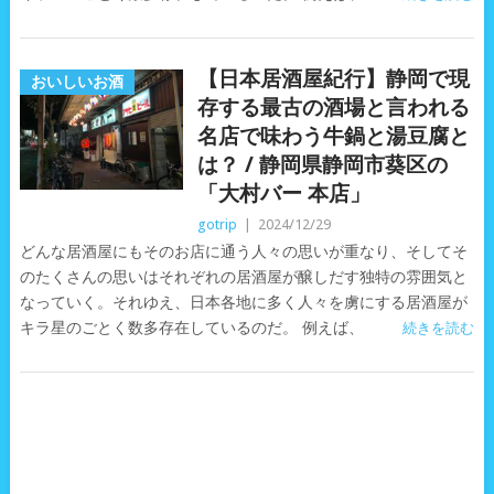
【日本居酒屋紀行】静岡で現
おいしいお酒
存する最古の酒場と言われる
名店で味わう牛鍋と湯豆腐と
は？ / 静岡県静岡市葵区の
「大村バー 本店」
gotrip
|
2024/12/29
どんな居酒屋にもそのお店に通う人々の思いが重なり、そしてそ
のたくさんの思いはそれぞれの居酒屋が醸しだす独特の雰囲気と
なっていく。それゆえ、日本各地に多く人々を虜にする居酒屋が
キラ星のごとく数多存在しているのだ。 例えば、
続きを読む