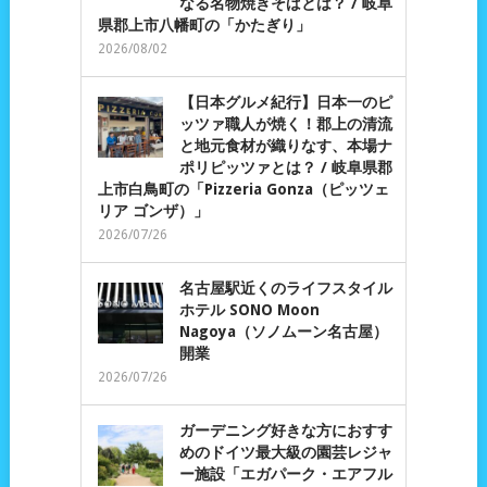
なる名物焼きそばとは？ / 岐阜
県郡上市八幡町の「かたぎり」
2026/08/02
【日本グルメ紀行】日本一のピ
ッツァ職人が焼く！郡上の清流
と地元食材が織りなす、本場ナ
ポリピッツァとは？ / 岐阜県郡
上市白鳥町の「Pizzeria Gonza（ピッツェ
リア ゴンザ）」
2026/07/26
名古屋駅近くのライフスタイル
ホテル SONO Moon
Nagoya（ソノムーン名古屋）
開業
2026/07/26
ガーデニング好きな方におすす
めのドイツ最大級の園芸レジャ
ー施設「エガパーク・エアフル