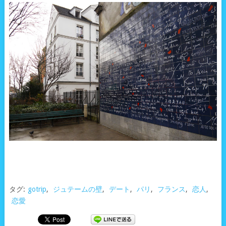
タグ:
gotrip
,
ジュテームの壁
,
デート
,
パリ
,
フランス
,
恋人
,
恋愛