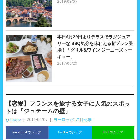
2019/08/07
本日6月29日よりテラスでラグジュア
リーな BBQ気分を味わえる新プラン登
場！「グリル&ワイン ジーニーズトー
キョー」
2017/06/29
【恋愛】フランスを旅する女子に人気のスポッ
トは『ジュテームの壁』
gojappe
|
2014/04/07
|
ヨーロッパ
,
注目記事
Facebookでシェア
Twitterでシェア
LINEでシェア