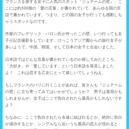
フランスを旅する女子に人気のスポット『ジュテームの壁』。こ
こには約300個の「愛の言葉」が書かれていて、あらゆる国の言
語で書かれています。つまり、どの国の女子が行っても感動しち
ゃうスポットなのです。
作家のフレデリック・バロン氏が作ったこの壁、いつ行っても女
子が記念撮影をしています。けっこうアジア圏からの旅行女子が
多いようで、中国、韓国、そして日本の女子と出会いました。
日本語ではどんな言葉が書かれているのか探してみたところ、
「大好き」や「愛しています」という日本語を発見しました
よ！ これは恋する乙女にとって嬉しいでしょうねえ。
もしフランスのパリに行くことがあれば、皆さんも『ジュテーム
の壁』に立ち寄ってみてはいかがでしょうか？ 男子は退屈かも
しれませんが、女子はここで告白されたら最高かもしれないです
よ？
ちなみに、ここで告白されたら永遠に結ばれるとか、絶対に告白
が成功するとか、シングルなら近いうち最高の恋人が現れると