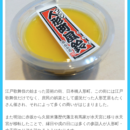
江戸歌舞伎の始まった芸術の街、日本橋人形町。この街には江戸
歌舞伎だけでなく、庶民の娯楽として盛況だった人形芝居もたく
さん催され、それによって多くの商いがはじまりました。
また明治に赤坂から久留米藩歴代藩主有馬家が水天宮に移り水天
宮が移転したことで、縁日や戌の日には多くの参詣人が人形町・