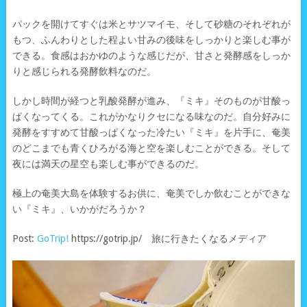
パックを開けてすぐは米とサツマイモ、そして砂糖のそれぞれが
もつ、ふんわりとした程よい甘みの後味をしっかりと楽しむ事が
できる。食感はおかゆのような感じだが、甘さと発酵感をしっか
りと感じられる発酵飲料なのだ。
しかし時間が経つと乳酸発酵が進み、『ミキ』そのものが甘酸っ
ぱくなってくる。これがかなりクセになる味なのだ。自分好みに
発酵をすすめて甘酸っぱくなった冷たい『ミキ』を片手に、奄美
のどこまでも青くひろがる海と空を楽しむことができる。そして
夜には満天の星空も楽しむ事ができるのだ。
極上の奄美大島を体験するお供に、奄美でしか飲むことができな
い『ミキ』、いかがだろうか？
Post:
GoTrip!
https://gotrip.jp/ 旅に行きたくなるメディア