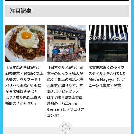
注目記事
【日本焼きそば紀行】
【日本グルメ紀行】日
名古屋駅近くのライフ
戦後創業・3代続く郡上
本一のピッツァ職人が
スタイルホテル SONO
八幡のソウルフード！
焼く！郡上の清流と地
Moon Nagoya（ソノ
パリパリ食感がクセに
元食材が織りなす、本
ムーン名古屋）開業
なる名物焼きそばと
場ナポリピッツァと
は？ / 岐阜県郡上市八
は？ / 岐阜県郡上市白
幡町の「かたぎり」
鳥町の「Pizzeria
Gonza（ピッツェリア
ゴンザ）」