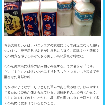
奄美大島といえば、バニラエアの就航によって身近になった旅行
先の１つ。鹿児島県であるが沖縄県にも近く、琉球文化と薩摩文
化の両方を感じる事ができる美しい島の景観が特徴だ。
その奄美大島に独特の飲み物が存在する。その名前が『ミキ』
だ。『ミキ』とは炊いた米にすりおろしたさつまいもを加えて発
酵させた発酵飲料。
おかゆのようなずっしりとした重みのある飲み物で、飲みやすく
するために砂糖が加えられている。発酵飲料のため消化が良く、
さらに冷やして飲むことから、暑い夏の間のスタミナ源として多
くの島民に愛されているとのこと。