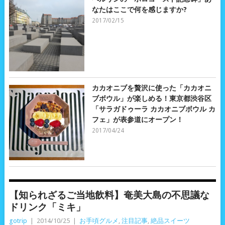
なたはここで何を感じますか?
2017/02/15
カカオニブを贅沢に使った「カカオニ
ブボウル」が楽しめる！東京都渋谷区
「サラガドゥーラ カカオニブボウル カ
フェ」が表参道にオープン！
2017/04/24
【知られざるご当地飲料】奄美大島の不思議な
ドリンク「ミキ」
gotrip
|
2014/10/25
|
お手頃グルメ
,
注目記事
,
絶品スイーツ