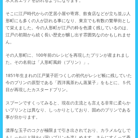
水天宮エリアを訪れるようになります。
そこに江戸時代からの芝居小屋や寄席、飲食店などが立ち並ぶ人
形町にも多くの人が訪れる事になり、東京でも有数の繁華街とし
て栄えました。今の人形町が江戸の粋を色濃く残しているのは、
江戸の初期から続く長い歴史が醸し出す雰囲気なのかもしれませ
ん。
その人形町に、100年前のレシピを再現したプリンが産まれまし
た。その名前は「人形町風鈴（プリン）」。
1851年生まれの江戸菓子匠つくしの初代がレシピ帳に残していた
今のプリンの原型である「西洋風茶わん蒸菓子」をもとに、５代
目が再現したカスタードプリン。
スプーンですくってみると、現在の主流とも言える非常に柔らか
いプリンとは異なり、しっかりとしており、固めのプリンである
事が分かります。
濃厚な玉子のコクが極限まで引き出されており、カラメルなしで
もしっかりと味わい深いプリンを楽しめます。さらにすくって香