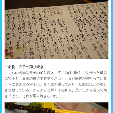
・名物・穴子の踊り焼き
こちらの名物は穴子の踊り焼き。江戸前は羽田沖であがった最高
の穴子を、最高の技術で素早くさばく。まだ筋肉が波打っている
うちに供される穴子は、白く透き通っており、妖艶なほどの美し
さを放っている。きらきらと輝くその身を、思いっきり炭火で焼
き上げる、それが踊り焼きなのだ。