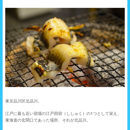
東京品川区北品川。
江戸に最も近い宿場の江戸四宿（ししゅく）の1つとして栄え、
東海道の玄関口であった場所、それが北品川。