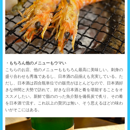
・もちろん他のメニューもウマい
こちらのお店、他のメニューももちろん最高に美味しい。刺身の
盛り合わせも秀逸であるし、日本酒の品揃えも充実している。た
だし、日本酒は四合瓶単位での販売がほとんどなので、日本酒好
きな仲間と大勢で訪れて、好きな日本酒と肴を堪能することをオ
ススメしたい。新鮮で脂ののった魚介類を備長炭で炙り、その肴
を日本酒で流す。これ以上の贅沢は無い、そう思えるほどの味わ
いがそこにはある。