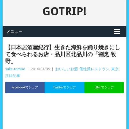
GOTRIP!
メニュー
【日本居酒屋紀行】生きた海鮮を踊り焼きにし
て食べられるお店・品川区北品川の「割烹 牧
野」
sake-tombo
|
2016/01/05
|
おいしいお酒
,
個性派レストラン
,
東京
,
注目記事
Facebookでシェア
Twitterでシェア
LINEでシェア