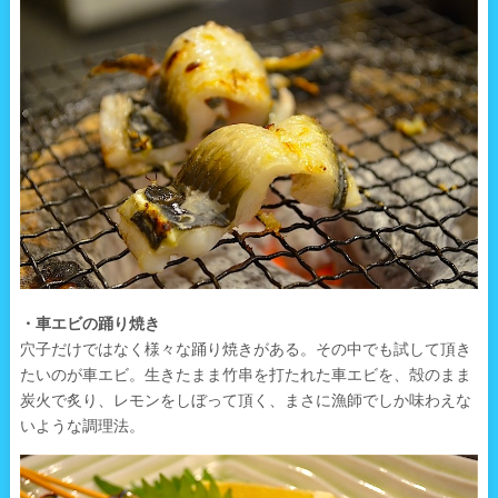
・車エビの踊り焼き
穴子だけではなく様々な踊り焼きがある。その中でも試して頂き
たいのが車エビ。生きたまま竹串を打たれた車エビを、殻のまま
炭火で炙り、レモンをしぼって頂く、まさに漁師でしか味わえな
いような調理法。