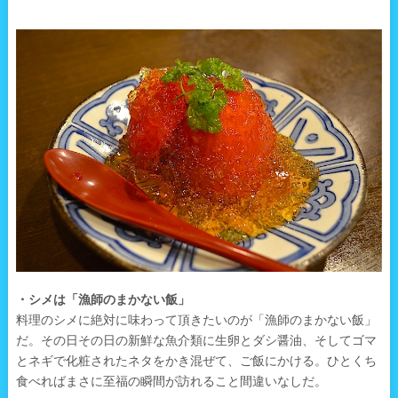
・シメは「漁師のまかない飯」
料理のシメに絶対に味わって頂きたいのが「漁師のまかない飯」
だ。その日その日の新鮮な魚介類に生卵とダシ醤油、そしてゴマ
とネギで化粧されたネタをかき混ぜて、ご飯にかける。ひとくち
食べればまさに至福の瞬間が訪れること間違いなしだ。