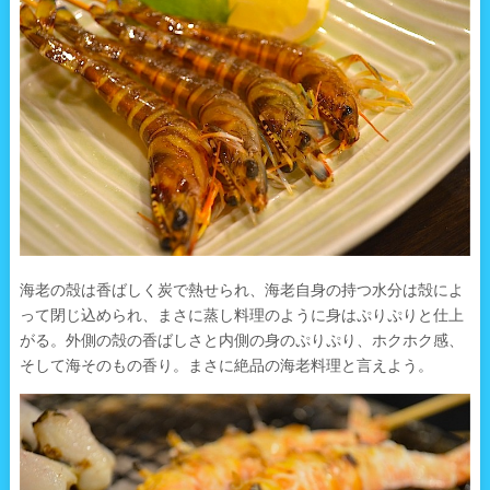
海老の殻は香ばしく炭で熱せられ、海老自身の持つ水分は殻によ
って閉じ込められ、まさに蒸し料理のように身はぷりぷりと仕上
がる。外側の殻の香ばしさと内側の身のぷりぷり、ホクホク感、
そして海そのもの香り。まさに絶品の海老料理と言えよう。