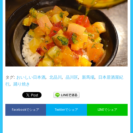
タグ:
おいしい日本酒
,
北品川
,
品川区
,
新馬場
,
日本居酒屋紀
行
,
踊り焼き
Facebookでシェア
Twitterでシェア
LINEでシェア