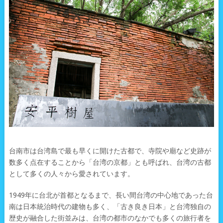
台南市は台湾島で最も早くに開けた古都で、寺院や廟など史跡が
数多く点在することから「台湾の京都」とも呼ばれ、台湾の古都
として多くの人々から愛されています。
1949年に台北が首都となるまで、長い間台湾の中心地であった台
南は日本統治時代の建物も多く、「古き良き日本」と台湾独自の
歴史が融合した街並みは、台湾の都市のなかでも多くの旅行者を