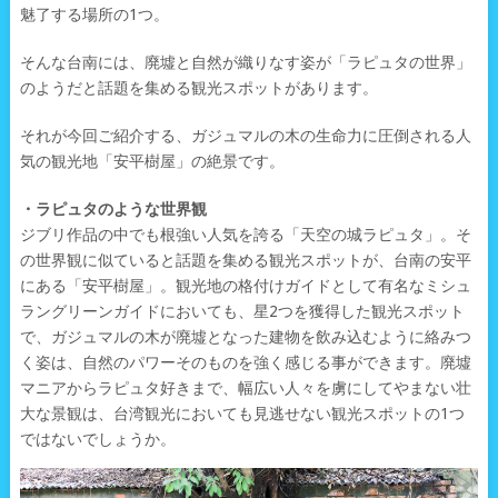
魅了する場所の1つ。
そんな台南には、廃墟と自然が織りなす姿が「ラピュタの世界」
のようだと話題を集める観光スポットがあります。
それが今回ご紹介する、ガジュマルの木の生命力に圧倒される人
気の観光地「安平樹屋」の絶景です。
・ラピュタのような世界観
ジブリ作品の中でも根強い人気を誇る「天空の城ラピュタ」。そ
の世界観に似ていると話題を集める観光スポットが、台南の安平
にある「安平樹屋」。観光地の格付けガイドとして有名なミシュ
ラングリーンガイドにおいても、星2つを獲得した観光スポット
で、ガジュマルの木が廃墟となった建物を飲み込むように絡みつ
く姿は、自然のパワーそのものを強く感じる事ができます。廃墟
マニアからラピュタ好きまで、幅広い人々を虜にしてやまない壮
大な景観は、台湾観光においても見逃せない観光スポットの1つ
ではないでしょうか。