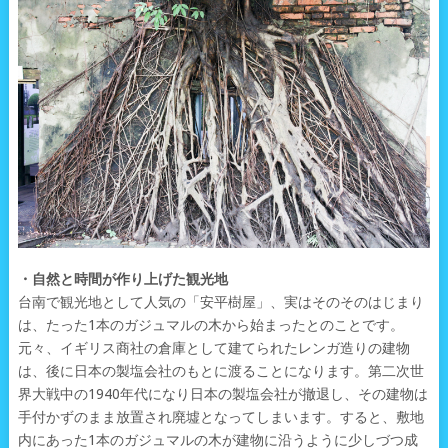
・自然と時間が作り上げた観光地
台南で観光地として人気の「安平樹屋」、実はそのそのはじまり
は、たった1本のガジュマルの木から始まったとのことです。
元々、イギリス商社の倉庫として建てられたレンガ造りの建物
は、後に日本の製塩会社のもとに渡ることになります。第二次世
界大戦中の1940年代になり日本の製塩会社が撤退し、その建物は
手付かずのまま放置され廃墟となってしまいます。すると、敷地
内にあった1本のガジュマルの木が建物に沿うように少しづつ成