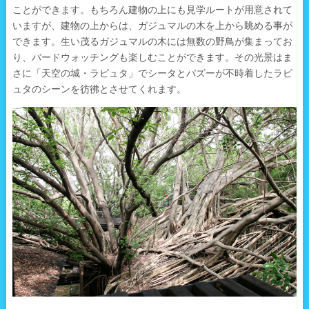
ことができます。もちろん建物の上にも見学ルートが用意されて
いますが、建物の上からは、ガジュマルの木を上から眺める事が
できます。生い茂るガジュマルの木には無数の野鳥が集まってお
り、バードウォッチングも楽しむことができます。その光景はま
さに「天空の城・ラピュタ」でシータとパズーが不時着したラピ
ュタのシーンを彷彿とさせてくれます。