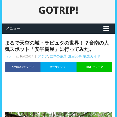
GOTRIP!
メニュー
まるで天空の城・ラピュタの世界！？台南の人
気スポット「安平樹屋」に行ってみた。
hiro
|
2016/02/07
|
アジア
,
世界の絶景
,
注目記事
,
観光ガイド
Facebookでシェア
Twitterでシェア
LINEでシェア