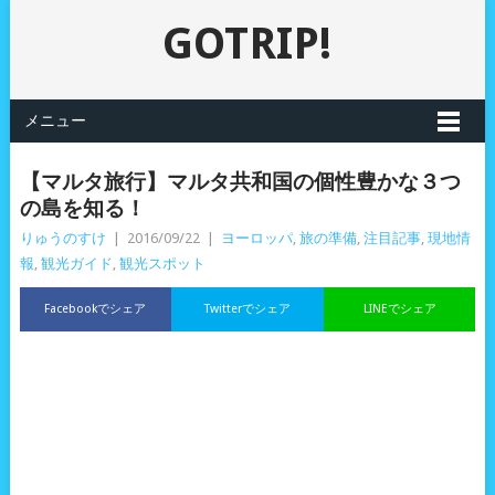
GOTRIP!
メニュー
【マルタ旅行】マルタ共和国の個性豊かな３つ
の島を知る！
りゅうのすけ
|
2016/09/22
|
ヨーロッパ
,
旅の準備
,
注目記事
,
現地情
報
,
観光ガイド
,
観光スポット
Facebookでシェア
Twitterでシェア
LINEでシェア