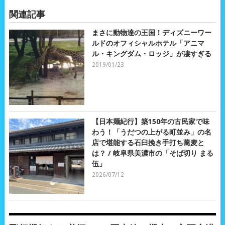
関連記事
まさに動物達の王国！ディズニーワー
ルドのオフィシャルホテル「アニマ
ル・キングダム・ロッジ」が凄すぎる
2019/01/23
【日本麺紀行】築150年の古民家で味
わう！「うだつの上がる町並み」の名
店で堪能する石臼挽き手打ち蕎麦と
は？ / 岐阜県美濃市の「そば切り まる
伍」
2026/07/12