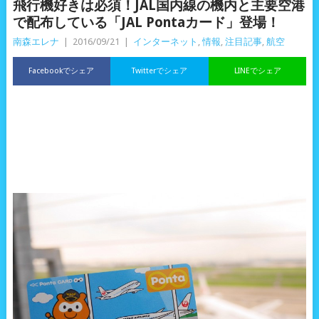
飛行機好きは必須！JAL国内線の機内と主要空港
で配布している「JAL Pontaカード」登場！
南森エレナ
|
2016/09/21
|
インターネット
,
情報
,
注目記事
,
航空
Facebookでシェア
Twitterでシェア
LINEでシェア