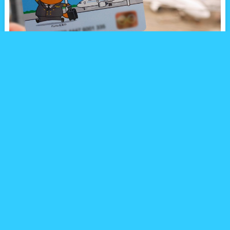
提携店舗で提示するとポイントが貯まる、Pontaカード。
Pontaカードは、提携店舗での買い物時に提示するとPontaポイン
トが貯まり、また貯まったポイントを使うことができる共通ポイ
ントカードです。
Pontaカードには提携企業ごとにデザインされたカードがありま
すが、7月1日からJALオリジナルデザインの「JAL Pontaカード」
が登場しました。
「JAL Pontaカード」は、JALならではのサービスとして、JAL国内
線の機内（JAL便名にて運航されている便のみ）で客室乗務員が要
望に応じて配布をしています。