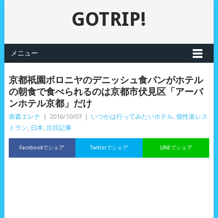
GOTRIP!
メニュー
京都祇園ボロニヤのデニッシュ食パンがホテル
の朝食で食べられるのは京都市伏見区「アーバ
ンホテル京都」だけ
南森エレナ
|
2016/10/07
|
いつかは行ってみたいホテル
,
個性派レス
トラン
,
日本
,
注目記事
Facebookでシェア
Twitterでシェア
LINEでシェア