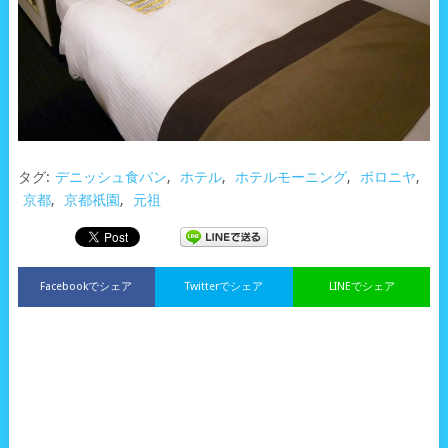
タグ:
デニッシュ食パン
,
ホテル
,
ホテルモーニング
,
ボロニヤ
,
京都
,
京都祇園
,
元祖
Facebookでシェア
Twitterでシェア
LINEでシェア