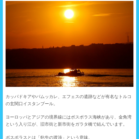
カッパドキアやパムッカレ、エフェスの遺跡などが有名なトルコ
の玄関口イスタンブール。
ヨーロッパとアジアの境界線にはボスポラス海峡があり、金角湾
という入り江が、旧市街と新市街をガラタ橋で結んでいます。
ボスポラスとは「牝牛の渡渉」という意味。