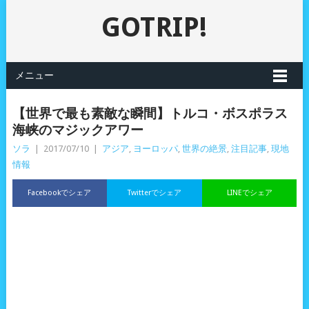
GOTRIP!
メニュー
【世界で最も素敵な瞬間】トルコ・ボスポラス
海峡のマジックアワー
ソラ
|
2017/07/10
|
アジア
,
ヨーロッパ
,
世界の絶景
,
注目記事
,
現地
情報
Facebookでシェア
Twitterでシェア
LINEでシェア