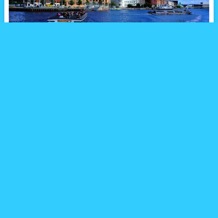
バスが発達しているコペンハーゲンでは、市バスに乗れば市内の
どこにでも行けるといっても過言ではありません。しかも、市バ
スの路線のうち、991、992、993番は運河を運行する水上バスな
のです。
観光客向けのクルーズボートではなく、市民の足として水上バス
が活躍しているのは、古くからの港町・コペンハーゲンならで
は。水上バスとはいったいどのようなものなのか、実際に体験し
てみました。
スタート地点は、かの有名な人魚の像からもほど近い、聖アルバ
ニ教会から徒歩すぐの停留所「Nordre Toldbod」。ここから991
番と992番の水上バスが出ていて、番号と行き先の下に、次のバ