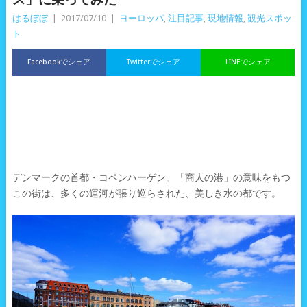
はるぼぼ
|
2017/07/10
|
ヨーロッパ
,
注目記事
,
現地情報
,
観光スポッ
ト
Facebookでシェア
Twitterでシェア
LINEでシェア
デンマークの首都・コペンハーゲン。「商人の港」の意味をもつ
この街は、多くの運河が張り巡らされた、美しき水の都です。