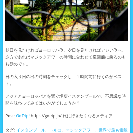
朝日を見たければヨーロッパ側。夕日を見たければアジア側へ。
夕方であればマジックアワーの時間に合わせて巡回船に乗るのも
お勧めです。
日の入り日の出の時刻をチェックし、１時間前に行くのがベス
ト。
アジアとヨーロッパとを繋ぐ場所イスタンブールで、不思議な時
間を味わってみてはいかがでしょうか？
Post:
GoTrip!
https://gotrip.jp/ 旅に行きたくなるメディア
タグ:
イスタンブール
,
トルコ
,
マジックアワー
,
世界で最も素敵