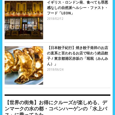
イギリス・ロンドン発、食べても罪悪
感なしの自然派ヘルシー・ファスト・
フード「LEON」
2018/02/12
【日本餃子紀行】焼き餃子発祥のお店
の直系と言われるお店で味わう絶品餃
子 / 東京都港区赤坂の「珉珉（みんみ
ん）」
2018/06/24
【世界の街角】お得にクルーズが楽しめる、デ
ンマークの水の都・コペンハーゲンの「水上バ
ス」に乗ってみた