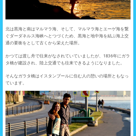
北は黒海と南はマルマラ海、そして、マルマラ海とエーゲ海を繋
ぐダーダネルス海峡へとつづくため、黒海と地中海を結ぶ海上交
通の要衝をとして古くから栄えた場所。
かつては渡し舟で往来がなされていていましたが、1836年にガラ
タ橋が建設され、陸上交通でも往来できるようになりました。
そんなガラタ橋はイスタンブールに住む人の憩いの場所ともなっ
ています。