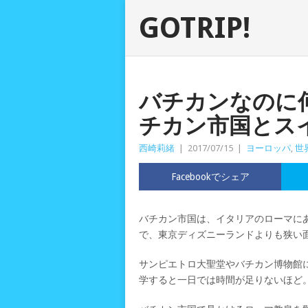
GOTRIP!
バチカンなのに
チカン市国とス
西崎莉緒
|
2017/07/15
|
ヨーロッパ
,
世
Facebookでシェア
バチカン市国は、イタリアのローマにあ
で、東京ディズニーランドよりも狭い
サンピエトロ大聖堂やバチカン博物館
学すると一日では時間が足りないほど