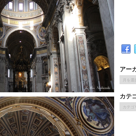
アー
ア
ー
カ
カテ
イ
ブ
カ
テ
ゴ
リ
ー