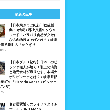
最新の記事
【日本焼きそば紀行】戦後創
業・3代続く郡上八幡のソウル
フード！パリパリ食感がクセに
なる名物焼きそばとは？ / 岐阜
上市八幡町の「かたぎり」
08/02
【日本グルメ紀行】日本一のピ
ッツァ職人が焼く！郡上の清流
と地元食材が織りなす、本場ナ
ポリピッツァとは？ / 岐阜県郡
鳥町の「Pizzeria Gonza（ピッツェ
 ゴンザ）」
07/26
名古屋駅近くのライフスタイル
ホテル SONO Moon