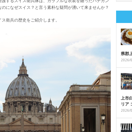
警護するスイス衛兵隊は、カラフルな衣装を纏ったバチカン
なのになぜスイス？と言う素朴な疑問が湧いて来ませんか？
イス衛兵の歴史をご紹介します。
県郡
2026/
上市白
リア
2026/