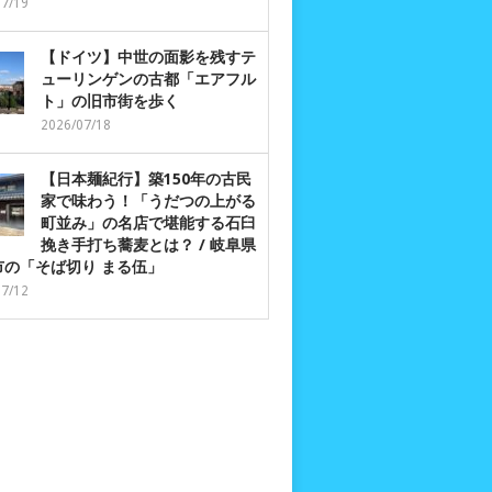
07/19
【ドイツ】中世の面影を残すテ
ューリンゲンの古都「エアフル
ト」の旧市街を歩く
2026/07/18
【日本麺紀行】築150年の古民
家で味わう！「うだつの上がる
町並み」の名店で堪能する石臼
挽き手打ち蕎麦とは？ / 岐阜県
市の「そば切り まる伍」
07/12