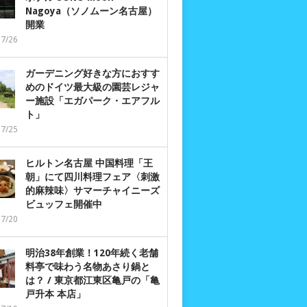
Nagoya（ソノムーン名古屋）
開業
07/26
ガーデニング好きな方におすす
めのドイツ最大級の園芸レジャ
ー施設「エガパーク・エアフル
ト」
07/25
ヒルトン名古屋 中国料理「王
朝」にて四川料理フェア〈刺激
的麻辣味〉サマーチャイニーズ
ビュッフェ開催中
07/20
明治38年創業！120年続く老舗
料亭で味わう名物あさり鍋と
は？ / 東京都江東区亀戸の「亀
戸升本 本店」