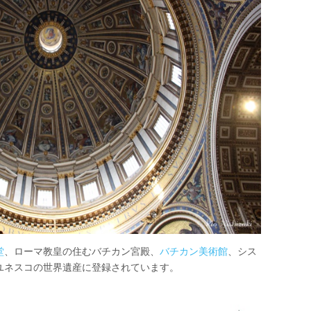
堂
、ローマ教皇の住むバチカン宮殿、
バチカン美術館
、シス
ユネスコの世界遺産に登録されています。