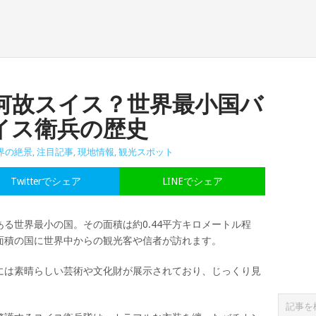
何故スイス？世界最小国バ
イス衛兵の歴史
界の絶景
,
注目記事
,
現地情報
,
観光スポット
Twitterでシェア
LINEでシェア
る世界最小の国。その面積は約0.44平方キロメートル程
面積の国に世界中からの観光客や信者が訪れます。
には素晴らしい芸術や文化財が展示されており、じっくり見
。