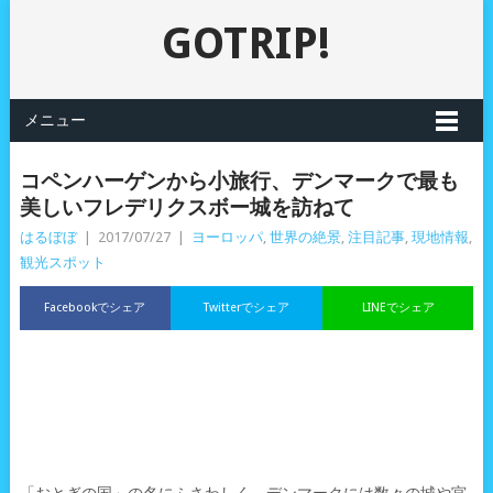
GOTRIP!
メニュー
コペンハーゲンから小旅行、デンマークで最も
美しいフレデリクスボー城を訪ねて
はるぼぼ
|
2017/07/27
|
ヨーロッパ
,
世界の絶景
,
注目記事
,
現地情報
,
観光スポット
Facebookでシェア
Twitterでシェア
LINEでシェア