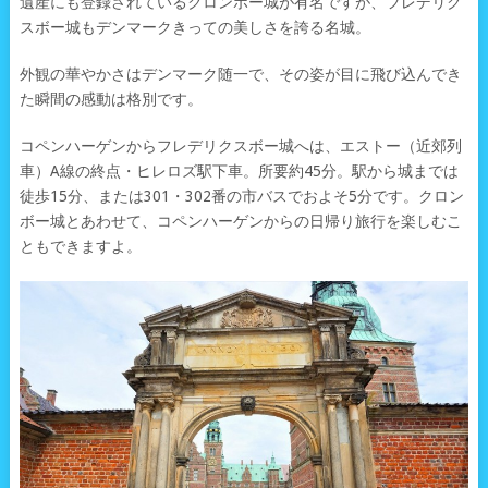
遺産にも登録されているクロンボー城が有名ですが、フレデリク
スボー城もデンマークきっての美しさを誇る名城。
外観の華やかさはデンマーク随一で、その姿が目に飛び込んでき
た瞬間の感動は格別です。
コペンハーゲンからフレデリクスボー城へは、エストー（近郊列
車）A線の終点・ヒレロズ駅下車。所要約45分。駅から城までは
徒歩15分、または301・302番の市バスでおよそ5分です。クロン
ボー城とあわせて、コペンハーゲンからの日帰り旅行を楽しむこ
ともできますよ。