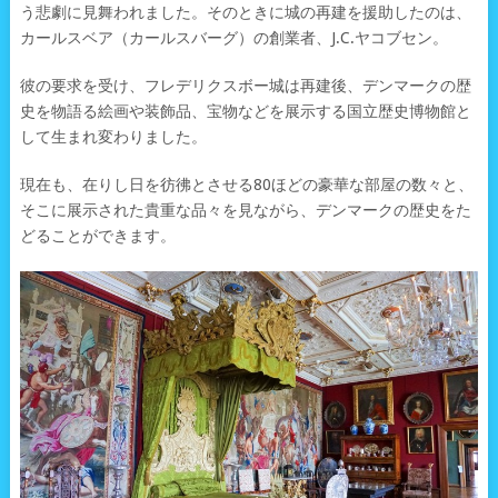
う悲劇に見舞われました。そのときに城の再建を援助したのは、
カールスベア（カールスバーグ）の創業者、J.C.ヤコブセン。
彼の要求を受け、フレデリクスボー城は再建後、デンマークの歴
史を物語る絵画や装飾品、宝物などを展示する国立歴史博物館と
して生まれ変わりました。
現在も、在りし日を彷彿とさせる80ほどの豪華な部屋の数々と、
そこに展示された貴重な品々を見ながら、デンマークの歴史をた
どることができます。