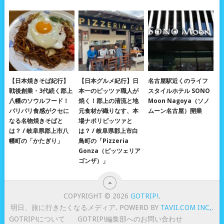
【日本焼きそば紀行】
【日本グルメ紀行】日
名古屋駅近くのライフ
戦後創業・3代続く郡上
本一のピッツァ職人が
スタイルホテル SONO
八幡のソウルフード！
焼く！郡上の清流と地
Moon Nagoya（ソノ
パリパリ食感がクセに
元食材が織りなす、本
ムーン名古屋）開業
なる名物焼きそばと
場ナポリピッツァと
は？ / 岐阜県郡上市八
は？ / 岐阜県郡上市白
幡町の「かたぎり」
鳥町の「Pizzeria
Gonza（ピッツェリア
ゴンザ）」
COPYRIGHT © 2026
GOTRIP!
.
明日、旅に行きたくなるメディア. POWERD BY
TAVII.COM INC,
.
GOTRIP!について
GOTRIP!編集部へのお問い合わせ