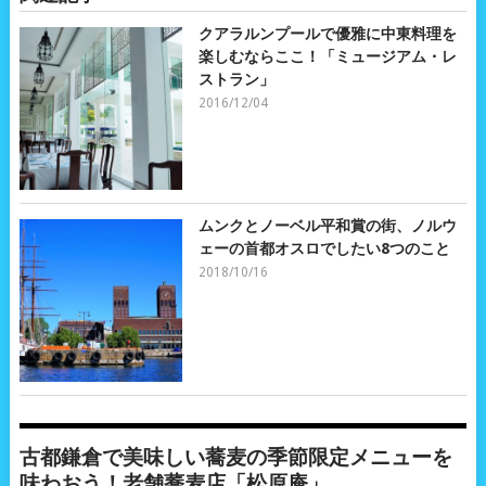
クアラルンプールで優雅に中東料理を
楽しむならここ！「ミュージアム・レ
ストラン」
2016/12/04
ムンクとノーベル平和賞の街、ノルウ
ェーの首都オスロでしたい8つのこと
2018/10/16
古都鎌倉で美味しい蕎麦の季節限定メニューを
味わおう！老舗蕎麦店「松原庵」