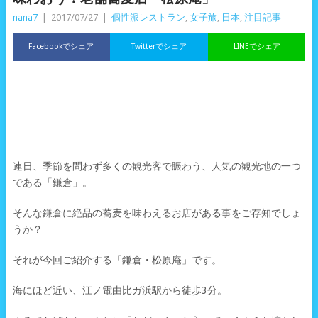
nana7
|
2017/07/27
|
個性派レストラン
,
女子旅
,
日本
,
注目記事
Facebookでシェア
Twitterでシェア
LINEでシェア
連日、季節を問わず多くの観光客で賑わう、人気の観光地の一つ
である「鎌倉」。
そんな鎌倉に絶品の蕎麦を味わえるお店がある事をご存知でしょ
うか？
それが今回ご紹介する「鎌倉・松原庵」です。
海にほど近い、江ノ電由比ガ浜駅から徒歩3分。