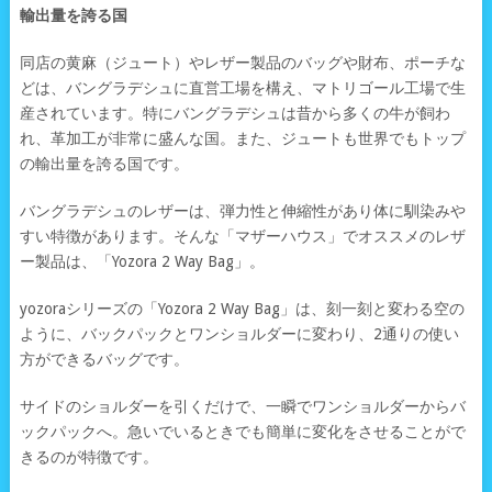
輸出量を誇る国
同店の黄麻（ジュート）やレザー製品のバッグや財布、ポーチな
どは、バングラデシュに直営工場を構え、マトリゴール工場で生
産されています。特にバングラデシュは昔から多くの牛が飼わ
れ、革加工が非常に盛んな国。また、ジュートも世界でもトップ
の輸出量を誇る国です。
バングラデシュのレザーは、弾力性と伸縮性があり体に馴染みや
すい特徴があります。そんな「マザーハウス」でオススメのレザ
ー製品は、「Yozora 2 Way Bag」。
yozoraシリーズの「Yozora 2 Way Bag」は、刻一刻と変わる空の
ように、バックパックとワンショルダーに変わり、2通りの使い
方ができるバッグです。
サイドのショルダーを引くだけで、一瞬でワンショルダーからバ
ックパックへ。急いでいるときでも簡単に変化をさせることがで
きるのが特徴です。