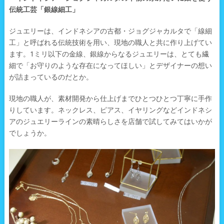
伝統工芸「銀線細工」
ジュエリーは、インドネシアの古都・ジョグジャカルタで「線細
工」と呼ばれる伝統技術を用い、現地の職人と共に作り上げてい
ます。1ミリ以下の金線、銀線からなるジュエリーは、とても繊
細で「お守りのような存在になってほしい」とデザイナーの想い
が詰まっているのだとか。
現地の職人が、素材開発から仕上げまでひとつひとつ丁寧に手作
りしています。ネックレス、ピアス、イヤリングなどインドネシ
アのジュエリーラインの素晴らしさを店舗で試してみてはいかが
でしょうか。