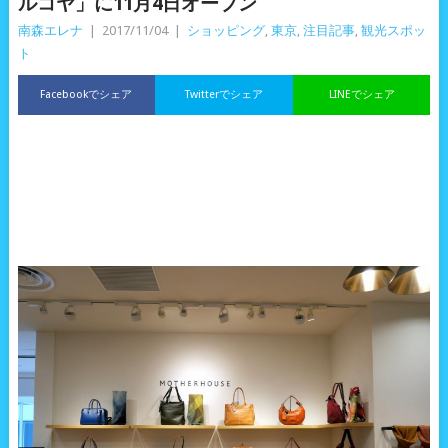
ルコヤ」に11月4日オープン
南森エレナ
|
2017/11/04
|
ショッピング
,
東京
,
注目記事
,
観光スポッ
ト
Facebookでシェア
Twitterでシェア
LINEでシェア