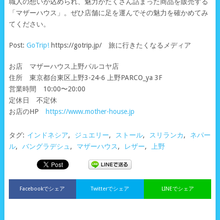
職人の想いが込められ、魅力がたくさん詰まった商品を販売する
「マザーハウス」。ぜひ店舗に足を運んでその魅力を確かめてみ
てください。
Post:
GoTrip!
https://gotrip.jp/ 旅に行きたくなるメディア
お店 マザーハウス上野パルコヤ店
住所 東京都台東区上野3-24-6 上野PARCO_ya 3F
営業時間 10:00〜20:00
定休日 不定休
お店のHP
https://www.mother-house.jp
タグ:
インドネシア
,
ジュエリー
,
ストール
,
スリランカ
,
ネパー
ル
,
バングラデシュ
,
マザーハウス
,
レザー
,
上野
Facebookでシェア
Twitterでシェア
LINEでシェア