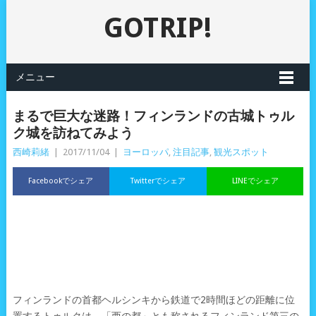
GOTRIP!
メニュー
まるで巨大な迷路！フィンランドの古城トゥル
ク城を訪ねてみよう
西崎莉緒
|
2017/11/04
|
ヨーロッパ
,
注目記事
,
観光スポット
Facebookでシェア
Twitterでシェア
LINEでシェア
フィンランドの首都ヘルシンキから鉄道で2時間ほどの距離に位