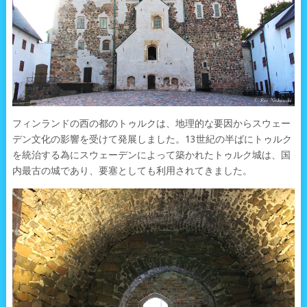
フィンランドの西の都のトゥルクは、地理的な要因からスウェー
デン文化の影響を受けて発展しました。13世紀の半ばにトゥルク
を統治する為にスウェーデンによって築かれたトゥルク城は、国
内最古の城であり、要塞としても利用されてきました。