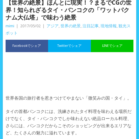
【世界の絶景】ほんとに現実！？まるでCGの世
界！知られざるタイ・バンコクの「ワットパク
ナム大仏塔」で味わう絶景
mimi
|
2017/05/02
|
アジア
,
世界の絶景
,
注目記事
,
現地情報
,
観光ス
ポット
Facebookでシェア
Twitterでシェア
LINEでシェア
世界各国の旅行者を惹きつけてやまない「微笑みの国・タイ」。
タイの首都バンコクには、洗練されたタイ料理を味わえる場所だ
けでなく、タイ・バンコクでしか味わえない絶品ローカル料理、
さらには、バンコクだからこそのショッピングが出来るエリアな
ど、たくさんの魅力に溢れています。