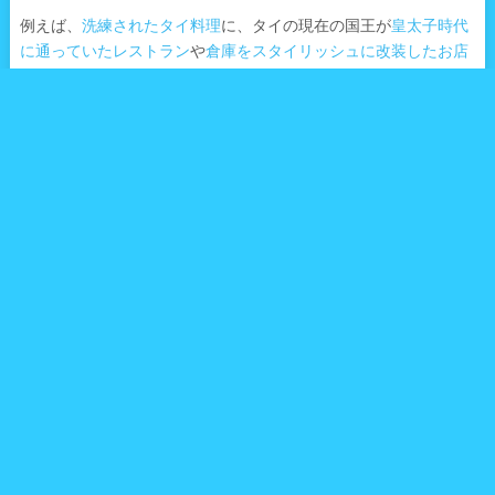
例えば、
洗練されたタイ料理
に、タイの現在の国王が
皇太子時代
に通っていたレストラン
や
倉庫をスタイリッシュに改装したお店
で味わえる伝統的なタイ料理
などは、洗練されたタイ料理を味わ
えるお店といえるでしょう。
一方で、
チャイナタウンで味わう美味しい中華
や
バンコクで一番
美味しいフライドチキン
や、バンコクの
女子大生に人気のサラダ
麺
、
シェル石油が認めるほど美味しい「汁なしカニ麺」
、などは
ローカルのタイ人からも愛される地元の味わいです。
もちろんグルメだけでなく、
最新のナイトスポット
に、本物のブ
ランド品が半額で買えるため、は
CA達にも大人気の知る人ぞ知る
市場、「バンコクのタイ航空市場」
に、世界最大規模のマーケッ
ト
「チャトゥッチャック・マーケット」
などのショッピングエリ
アや、昼も夜も美しいバンコクのお寺
「ワット・アルン」
や、ど
んな願いでも叶う場所といわれている
タイ・バンコクの「エラワ
ン・プーム」
など、仏教に関する観光スポットもたくさんありま
す。