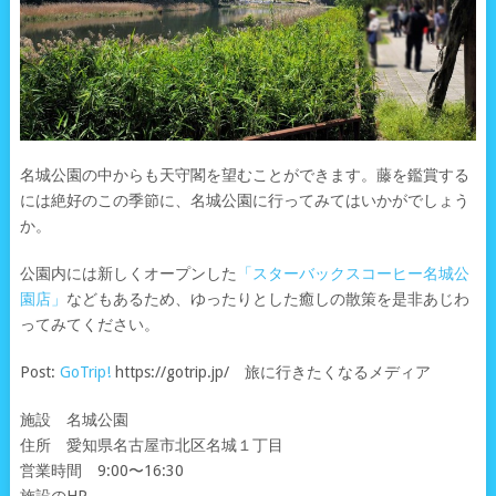
名城公園の中からも天守閣を望むことができます。藤を鑑賞する
には絶好のこの季節に、名城公園に行ってみてはいかがでしょう
か。
公園内には新しくオープンした
「スターバックスコーヒー名城公
園店」
などもあるため、ゆったりとした癒しの散策を是非あじわ
ってみてください。
Post:
GoTrip!
https://gotrip.jp/ 旅に行きたくなるメディア
施設 名城公園
住所 愛知県名古屋市北区名城１丁目
営業時間 9:00〜16:30
施設のHP