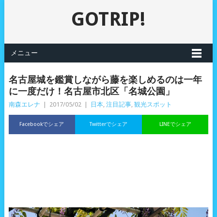
GOTRIP!
メニュー
名古屋城を鑑賞しながら藤を楽しめるのは一年
に一度だけ！名古屋市北区「名城公園」
南森エレナ
|
2017/05/02
|
日本
,
注目記事
,
観光スポット
Facebookでシェア
Twitterでシェア
LINEでシェア