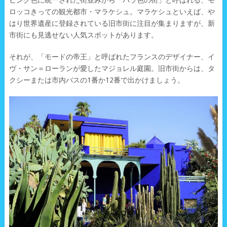
ピンク色に統一された街並みから「バラ色の街」と呼ばれる、モ
ロッコきっての観光都市・マラケシュ。マラケシュといえば、や
はり世界遺産に登録されている旧市街に注目が集まりますが、新
市街にも見逃せない人気スポットがあります。
それが、「モードの帝王」と呼ばれたフランスのデザイナー、イ
ヴ・サン＝ローランが愛したマジョレル庭園。旧市街からは、タ
クシーまたは市内バスの1番か12番で出かけましょう。