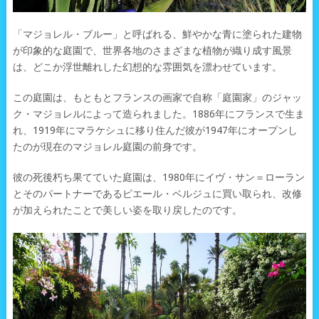
「マジョレル・ブルー」と呼ばれる、鮮やかな青に塗られた建物
が印象的な庭園で、世界各地のさまざまな植物が織り成す風景
は、どこか浮世離れした幻想的な雰囲気を漂わせています。
この庭園は、もともとフランスの画家で自称「庭園家」のジャッ
ク・マジョレルによって造られました。1886年にフランスで生ま
れ、1919年にマラケシュに移り住んだ彼が1947年にオープンし
たのが現在のマジョレル庭園の前身です。
彼の死後朽ち果てていた庭園は、1980年にイヴ・サン＝ローラン
とそのパートナーであるピエール・ベルジュに買い取られ、改修
が加えられたことで美しい姿を取り戻したのです。