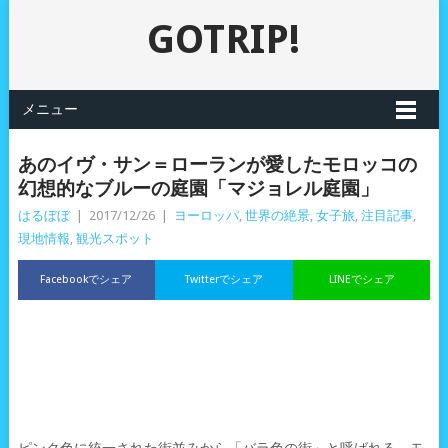
GOTRIP!
メニュー
あのイヴ・サン＝ローランが愛したモロッコの
幻想的なブルーの庭園「マジョレル庭園」
はるぼぼ
|
2017/12/26
|
ヨーロッパ
,
世界の絶景
,
女子旅
,
注目記事
,
現地情報
,
観光スポット
Facebookでシェア
Twitterでシェア
LINEでシェア