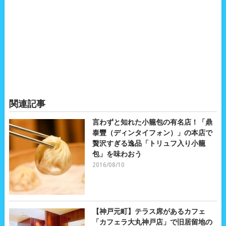
関連記事
言わずと知れた小籠包の有名店！「鼎
泰豐（ディンタイフォン）」の本店で
贅沢すぎる逸品「トリュフ入り小籠
包」を味わおう
2016/08/10
【神戸元町】テラス席があるカフェ
「カフェラ大丸神戸店」で旧居留地の