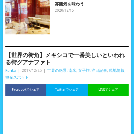
雰囲気を味わう
2020/12/15
【世界の街角】メキシコで一番美しいといわれ
る街グアナファト
Ruriko
|
2017/12/25
|
世界の絶景
,
南米
,
女子旅
,
注目記事
,
現地情報
,
観光スポット
Facebookでシェア
Twitterでシェア
LINEでシェア