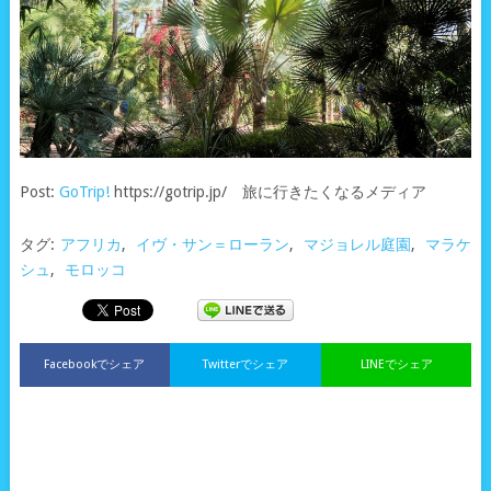
Post:
GoTrip!
https://gotrip.jp/ 旅に行きたくなるメディア
タグ:
アフリカ
,
イヴ・サン＝ローラン
,
マジョレル庭園
,
マラケ
シュ
,
モロッコ
Facebookでシェア
Twitterでシェア
LINEでシェア