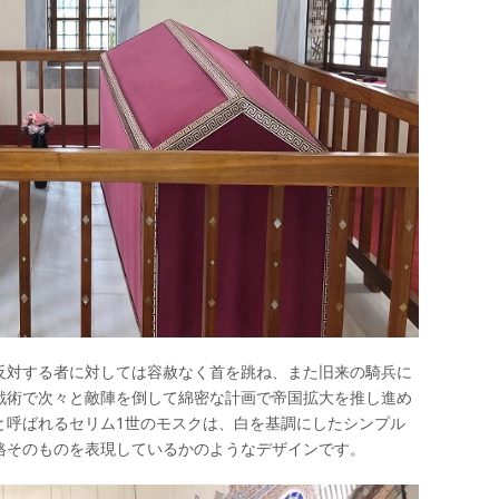
反対する者に対しては容赦なく首を跳ね、また旧来の騎兵に
戦術で次々と敵陣を倒して綿密な計画で帝国拡大を推し進め
と呼ばれるセリム1世のモスクは、白を基調にしたシンプル
格そのものを表現しているかのようなデザインです。