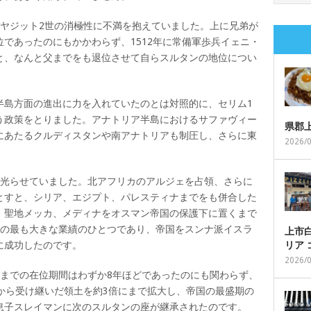
バヤジット2世の消極性に不満を抱えていました。上に兄弟が
であったのにもかかわらず、1512年に常備軍歩兵イェニ・
と、なんと父までをも退位させて自らスルタンの地位につい
半島方面の進出に力を入れていたのとは対照的に、セリム1
う政策をとりました。アナトリア半島におけるサファヴィー
県郡
にあたるクルディスタンや南アナトリアも制圧し、さらに東
2026/
を光らせていました。北アフリカのアルジェを占領、さらに
とすと、シリア、エジプト、パレスティナまでをも併合した
、聖地メッカ、メディナをオスマン帝国の保護下に置くまで
世の最も大きな業績のひとつであり、帝国をスンナ派イスラ
上市白
に成功したのです。
リア
2026/
るまでの在位期間はわずか8年ほどであったのにも関わらず、
から受け継いだ領土を約3倍にまで拡大し、帝国の最盛期の
息子スレイマンに次のスルタンの座が継承されたのです。