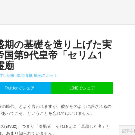
盛期の基礎を造り上げた実
帝国第9代皇帝「セリム1
霊廟
注目記事
,
現地情報
,
観光スポット
Twitterでシェア
LINEでシェア
帝の時代、とよく言われますが、彼がそのように評されるの
があってこそ、ということを忘れてはいけません。
(Yavuz)、つまり「冷酷者」それゆえに「卓越した者」と
は、あまり知られていません。