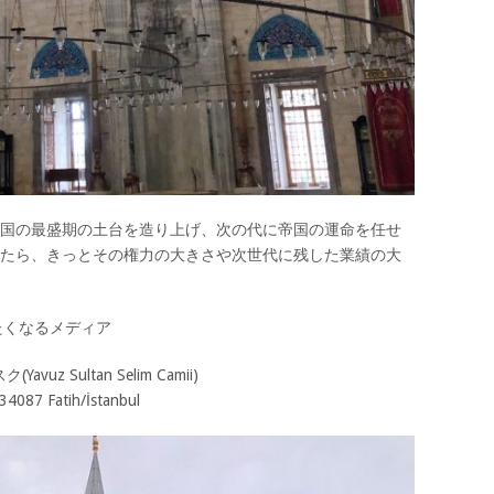
帝国の最盛期の土台を造り上げ、次の代に帝国の運命を任せ
れたら、きっとその権力の大きさや次世代に残した業績の大
旅に行きたくなるメディア
 Sultan Selim Camii)
4087 Fatih/İstanbul