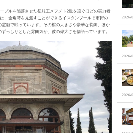
ノープルを陥落させた征服王メフメト2世を凌ぐほどの実力者
2026/
世は、金角湾を見渡すことができるイスタンブール旧市街の
の霊廟で眠っています。その棺の大きさや豪華な装飾、ほか
のずっしりとした雰囲気が、彼の偉大さを物語っています。
2026/
2026/