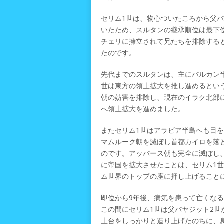
セリム1世は、物心ついたころから父
いたため、スルタンの継承順位は最下位
チェリに擁立されて兄たちを排除する
たのです。
先代までのスルタンは、主にバルカン
世は東方の領土拡大を推し進めるとい
朝の妨害を排除し、現在のイラク北部
へ領土拡大を進めました。
またセリム1世はアラビア半島へも目
マムルーク朝を滅ぼし首都カイロを落
のです。アッバース朝も完全に滅ぼし
に帝国を拡大させたことは、セリム1
ム世界のトップの座に押し上げること
即位から9年後、病気を患って亡くな
この間にセリム1世は父バヤジット2世
土台をしっかりと造り上げたのちに、