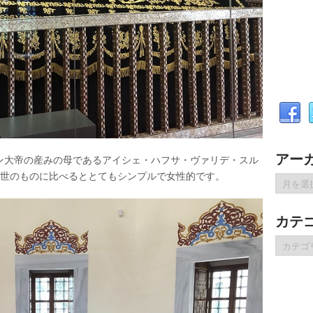
アー
ン大帝の産みの母であるアイシェ・ハフサ・ヴァリデ・スル
1世のものに比べるととてもシンプルで女性的です。
ア
ー
カ
カテ
イ
ブ
カ
テ
ゴ
リ
ー