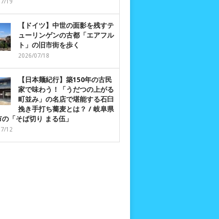
07/19
【ドイツ】中世の面影を残すテ
ューリンゲンの古都「エアフル
ト」の旧市街を歩く
2026/07/18
【日本麺紀行】築150年の古民
家で味わう！「うだつの上がる
町並み」の名店で堪能する石臼
挽き手打ち蕎麦とは？ / 岐阜県
市の「そば切り まる伍」
07/12