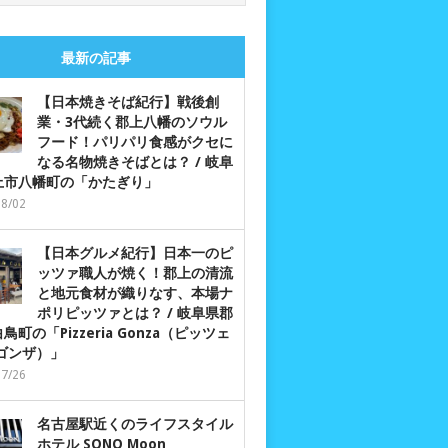
最新の記事
【日本焼きそば紀行】戦後創
業・3代続く郡上八幡のソウル
フード！パリパリ食感がクセに
なる名物焼きそばとは？ / 岐阜
上市八幡町の「かたぎり」
08/02
【日本グルメ紀行】日本一のピ
ッツァ職人が焼く！郡上の清流
と地元食材が織りなす、本場ナ
ポリピッツァとは？ / 岐阜県郡
鳥町の「Pizzeria Gonza（ピッツェ
 ゴンザ）」
07/26
名古屋駅近くのライフスタイル
ホテル SONO Moon