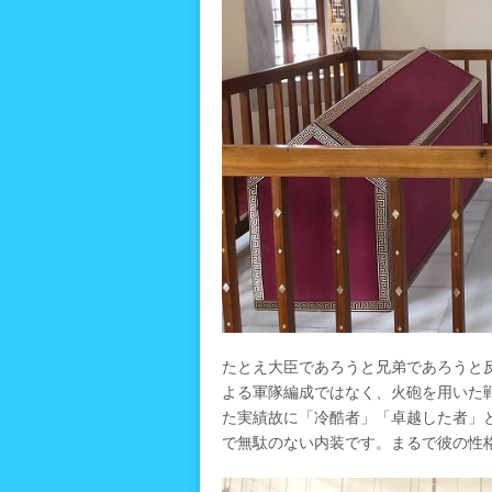
たとえ大臣であろうと兄弟であろうと
よる軍隊編成ではなく、火砲を用いた
た実績故に「冷酷者」「卓越した者」
で無駄のない内装です。まるで彼の性