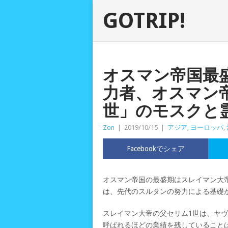
GOTRIP!
オスマン帝国最
力者、オスマン
世」のモスクと
Zon
|
2019/10/15
|
アジア
,
ヨーロッパ
,
Facebookでシェア
オスマン帝国の最盛期はスレイマン大
は、先代のスルタンの努力による基礎
スレイマン大帝の父セリム1世は、ヤヴズ
呼ばれるほどの業績を残していること