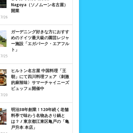
Nagoya（ソノムーン名古屋）
開業
07/26
ガーデニング好きな方におすす
めのドイツ最大級の園芸レジャ
ー施設「エガパーク・エアフル
ト」
07/25
ヒルトン名古屋 中国料理「王
朝」にて四川料理フェア〈刺激
的麻辣味〉サマーチャイニーズ
ビュッフェ開催中
07/20
明治38年創業！120年続く老舗
料亭で味わう名物あさり鍋と
は？ / 東京都江東区亀戸の「亀
戸升本 本店」