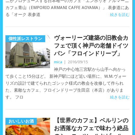
ニがプロデュースする日本唯一のカフェ「エンポリオ アルマーニ
カフェ青山（EMPORIO ARMANI CAFFE AOYAMA）」 表参道にあ
る「オーク 表参道
続きを読む
ヴォーリーズ建築の旧教会カ
個性派レストラン
フェで頂く神戸の老舗ドイツ
パン「フロインドリーブ」
mica
|
2016/09/15
神戸の中心地三宮駅から山手へ向かっ
て歩くこと15分ほど。 新神戸駅にほど近い場所に、W.M.ヴォー
リズの設計で建てられたゴシック様式の教会を改修して作られ
た、素敵なカフェ、フロインドリーブ生田店（本店）がありま
す。 フロ
続きを読む
【世界のカフェ】ベルリンの
おいしいお酒
お洒落なカフェで味わう絶品