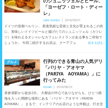
のシュニッツェルとビール、
「ヨーゼフ・ロート・ディー
レ」
sake-tombo
|
2016/09/01
ドイツの首都ベルリン。 新進気鋭な芸術と文化が育まれるこの街
に、美味しいドイツビールと揚げたてのシュニッツェル（カツレ
ツ）を味わえるオシャレなカフェレストランがある事をご存知で
しょうか。 今回ご紹介するお店は、クーアフュ
続きを読む
行列のできる青山の人気デリ
グルメ
「パリヤ・アオヤマ
（PARIYA AOYAMA）」に
行ってみた
misaki
|
2016/08/23
表参道駅から徒歩2分。 大都会の中心でありながらも、ひとつ路
地を入った閑静な場所にある「パリヤ・アオヤマ（PARIYA
AOYAMA）」 まるで、インテリアのお店のような外観は、行き交