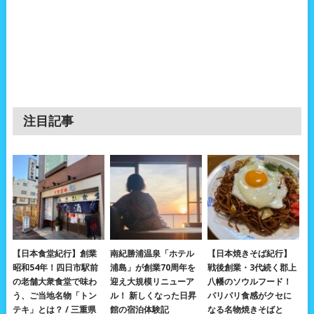
注目記事
【日本食堂紀行】創業
南紀勝浦温泉「ホテル
【日本焼きそば紀行】
昭和54年！四日市駅前
浦島」が創業70周年を
戦後創業・3代続く郡上
の老舗大衆食堂で味わ
迎え大規模リニューア
八幡のソウルフード！
う、ご当地名物「トン
ル！ 新しくなった日昇
パリパリ食感がクセに
テキ」とは？ / 三重県
館の宿泊体験記
なる名物焼きそばと