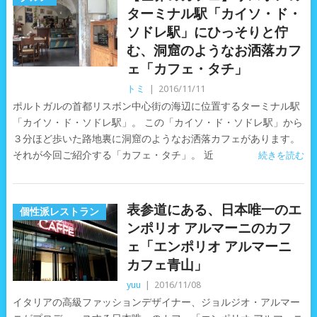
ターミナル駅「カイソ・ド・
ソドレ駅」にひっそりと佇
む、洞窟のようなお洒落カフ
ェ「カフェ・タチ」
トミ
|
2016/11/11
ポルトガルの首都リスボン中心街の海辺に位置するターミナル駅
「カイソ・ド・ソドレ駅」。 この「カイソ・ド・ソドレ駅」から
３分ほど歩いた路地裏に洞窟のようなお洒落カフェがあります。
それが今回ご紹介する「カフェ・タチ」。 近
続きを読む
表参道にある、日本唯一のエ
個性派レストラン
ンポリオ アルマーニのカフ
ェ「エンポリオ アルマーニ
カフェ青山」
yuu
|
2016/11/08
イタリアの高級ファッションデザイナー、ジョルジオ・アルマー