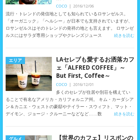
COCO
|
2016/12/06
流行・トレンドの発信地としても知られているロサンゼルス。
「オーガニック」「ヘルシー」が日本でも支持されていますが、
ロサンゼルスはそのトレンドの発祥の地とも言えます。 ロサンゼ
ルスにはサラダ専用ショップやクレンズジュース
続きを読む
LAセレブも愛するお洒落カフ
エリア
ェ「ALFRED COFFEE」～
But First, Coffee～
COCO
|
2016/12/01
多くのセレブが住居や別荘を構えてい
ることで有名なアメリカ・カリフォルニア州。 キム・カーダシア
ン＆カニエ・ウェストの豪邸やテイラー・スウィフト、マット・
デイモン、ジョージ・クルーニーなどなど……数
続きを読む
【世界のカフェ】リスボンの
グルメ