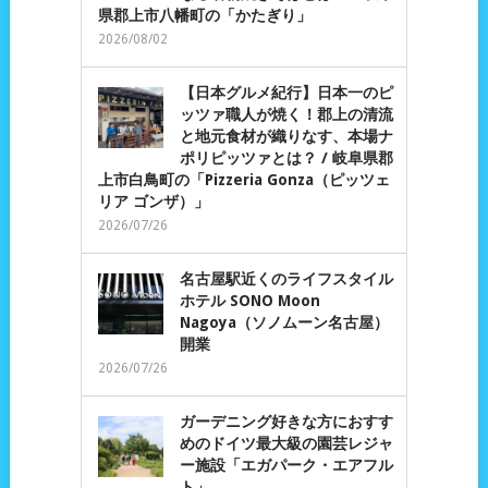
県郡上市八幡町の「かたぎり」
2026/08/02
【日本グルメ紀行】日本一のピ
ッツァ職人が焼く！郡上の清流
と地元食材が織りなす、本場ナ
ポリピッツァとは？ / 岐阜県郡
上市白鳥町の「Pizzeria Gonza（ピッツェ
リア ゴンザ）」
2026/07/26
名古屋駅近くのライフスタイル
ホテル SONO Moon
Nagoya（ソノムーン名古屋）
開業
2026/07/26
ガーデニング好きな方におすす
めのドイツ最大級の園芸レジャ
ー施設「エガパーク・エアフル
ト」