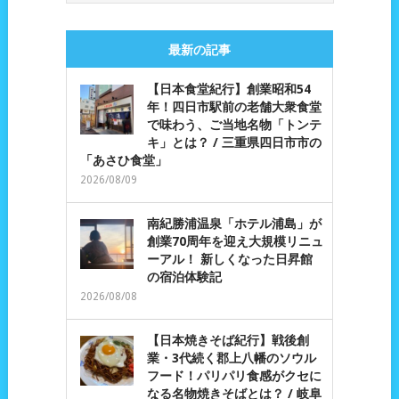
最新の記事
【日本食堂紀行】創業昭和54
年！四日市駅前の老舗大衆食堂
で味わう、ご当地名物「トンテ
キ」とは？ / 三重県四日市市の
「あさひ食堂」
2026/08/09
南紀勝浦温泉「ホテル浦島」が
創業70周年を迎え大規模リニュ
ーアル！ 新しくなった日昇館
の宿泊体験記
2026/08/08
【日本焼きそば紀行】戦後創
業・3代続く郡上八幡のソウル
フード！パリパリ食感がクセに
なる名物焼きそばとは？ / 岐阜