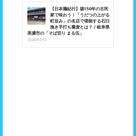
【日本麺紀行】築150年の古民
家で味わう！「うだつの上がる
町並み」の名店で堪能する石臼
挽き手打ち蕎麦とは？ / 岐阜県
美濃市の「そば切り まる伍」
2026/07/12