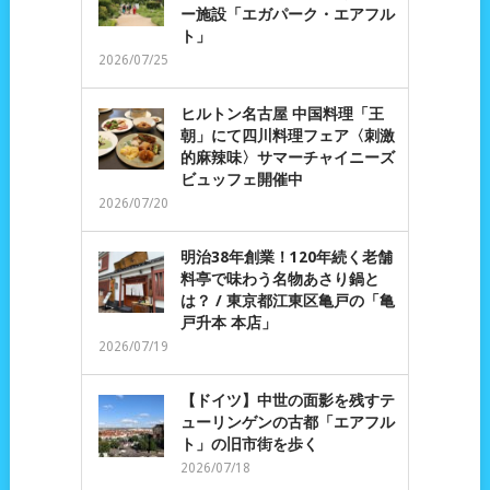
ー施設「エガパーク・エアフル
ト」
2026/07/25
ヒルトン名古屋 中国料理「王
朝」にて四川料理フェア〈刺激
的麻辣味〉サマーチャイニーズ
ビュッフェ開催中
2026/07/20
明治38年創業！120年続く老舗
料亭で味わう名物あさり鍋と
は？ / 東京都江東区亀戸の「亀
戸升本 本店」
2026/07/19
【ドイツ】中世の面影を残すテ
ューリンゲンの古都「エアフル
ト」の旧市街を歩く
2026/07/18