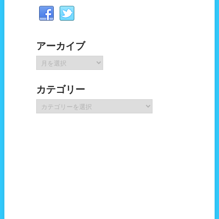
アーカイブ
ア
ー
カ
カテゴリー
イ
ブ
カ
テ
ゴ
リ
ー