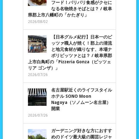
フード！パリパリ食感がクセに
なる名物焼きそばとは？ / 岐阜
県郡上市八幡町の「かたぎり」
2026/08/02
【日本グルメ紀行】日本一のピ
ッツァ職人が焼く！郡上の清流
と地元食材が織りなす、本場ナ
ポリピッツァとは？ / 岐阜県郡
上市白鳥町の「Pizzeria Gonza（ピッツェ
リア ゴンザ）」
2026/07/26
名古屋駅近くのライフスタイル
ホテル SONO Moon
Nagoya（ソノムーン名古屋）
開業
2026/07/26
ガーデニング好きな方におすす
めのドイツ最大級の園芸レジャ