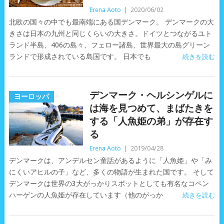
Erena Aoto
|
2020/06/02
北欧の国々の中でも最南端にある国デンマーク。 デンマークの大
きさは日本の九州と同じくらいの大きさ。ドイツとつながるユト
ランド半島、406の島々、フェロー諸島、世界最大の島グリーン
ランドで形成されている島国です。 日本でも
続きを読む
デンマーク・ヘルシンゲルに
ヨーロッパ
は海を見つめて、まばたきを
する「人魚姫の弟」が存在す
る
Erena Aoto
|
2019/04/28
デンマークは、アンデルセン童話があるように「人魚姫」や「み
にくいアヒルの子」など、多くの物語が生まれた国です。 そして
デンマークは世界の3大がっかりスポットとしても有名なコペン
ハーゲンの人魚姫が存在しています（他のがっか
続きを読む