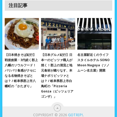
注目記事
【日本焼きそば紀行】
【日本グルメ紀行】日
名古屋駅近くのライフ
戦後創業・3代続く郡上
本一のピッツァ職人が
スタイルホテル SONO
八幡のソウルフード！
焼く！郡上の清流と地
Moon Nagoya（ソノ
パリパリ食感がクセに
元食材が織りなす、本
ムーン名古屋）開業
なる名物焼きそばと
場ナポリピッツァと
は？ / 岐阜県郡上市八
は？ / 岐阜県郡上市白
幡町の「かたぎり」
鳥町の「Pizzeria
Gonza（ピッツェリア
ゴンザ）」
COPYRIGHT © 2026
GOTRIP!
.