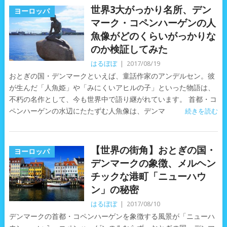
世界3大がっかり名所、デン
ヨーロッパ
マーク・コペンハーゲンの人
魚像がどのくらいがっかりな
のか検証してみた
はるぼぼ
|
2017/08/19
おとぎの国・デンマークといえば、童話作家のアンデルセン。彼
が生んだ「人魚姫」や「みにくいアヒルの子」といった物語は、
不朽の名作として、今も世界中で語り継がれています。 首都・コ
ペンハーゲンの水辺にたたずむ人魚像は、デンマ
続きを読む
【世界の街角】おとぎの国・
ヨーロッパ
デンマークの象徴、メルヘン
チックな港町「ニューハウ
ン」の秘密
はるぼぼ
|
2017/08/10
デンマークの首都・コペンハーゲンを象徴する風景が「ニューハ