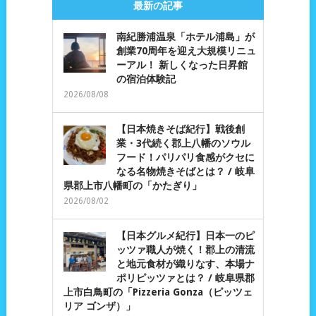
最新の記事
南紀勝浦温泉「ホテル浦島」が
創業70周年を迎え大規模リニュ
ーアル！ 新しくなった日昇館
の宿泊体験記
2026/08/08
【日本焼きそば紀行】戦後創
業・3代続く郡上八幡のソウル
フード！パリパリ食感がクセに
なる名物焼きそばとは？ / 岐阜
県郡上市八幡町の「かたぎり」
2026/08/02
【日本グルメ紀行】日本一のピ
ッツァ職人が焼く！郡上の清流
と地元食材が織りなす、本場ナ
ポリピッツァとは？ / 岐阜県郡
上市白鳥町の「Pizzeria Gonza（ピッツェ
リア ゴンザ）」