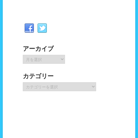
アーカイブ
ア
ー
カ
カテゴリー
イ
ブ
カ
テ
ゴ
リ
ー