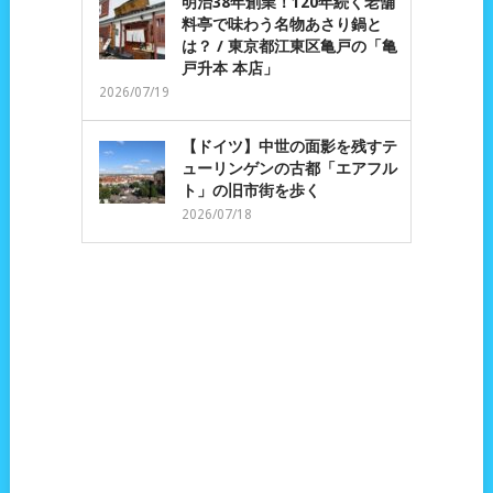
明治38年創業！120年続く老舗
料亭で味わう名物あさり鍋と
は？ / 東京都江東区亀戸の「亀
戸升本 本店」
2026/07/19
【ドイツ】中世の面影を残すテ
ューリンゲンの古都「エアフル
ト」の旧市街を歩く
2026/07/18