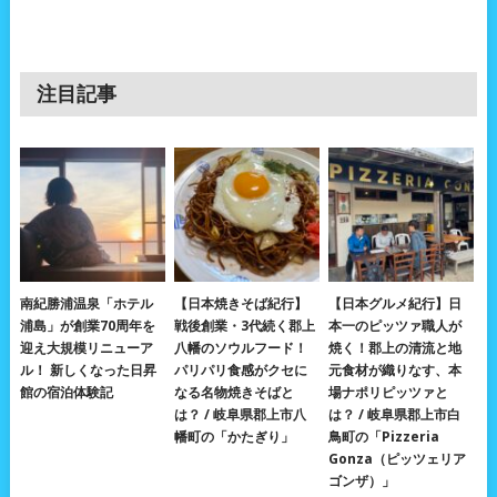
注目記事
南紀勝浦温泉「ホテル
【日本焼きそば紀行】
【日本グルメ紀行】日
浦島」が創業70周年を
戦後創業・3代続く郡上
本一のピッツァ職人が
迎え大規模リニューア
八幡のソウルフード！
焼く！郡上の清流と地
ル！ 新しくなった日昇
パリパリ食感がクセに
元食材が織りなす、本
館の宿泊体験記
なる名物焼きそばと
場ナポリピッツァと
は？ / 岐阜県郡上市八
は？ / 岐阜県郡上市白
幡町の「かたぎり」
鳥町の「Pizzeria
Gonza（ピッツェリア
ゴンザ）」