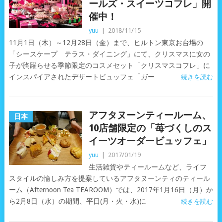
ールズ・スイーツコフレ」開
催中！
yuu
|
2018/11/15
11月1日（木）～12月28日（金）まで、ヒルトン東京お台場の
「シースケープ テラス・ダイニング」にて、クリスマスに女の
子が胸躍らせる季節限定のコスメセット「クリスマスコフレ」に
インスパイアされたデザートビュッフェ「ガー
続きを読む
アフタヌーンティールーム、
日本
10店舗限定の「苺づくしのス
イーツオーダービュッフェ」
yuu
|
2017/01/19
生活雑貨やティールームなど、ライフ
スタイルの愉しみ方を提案しているアフタヌーンティのティール
ーム（Afternoon Tea TEAROOM）では、2017年1月16日（月）か
ら2月8日（水）の期間、平日(月・火・水)に
続きを読む