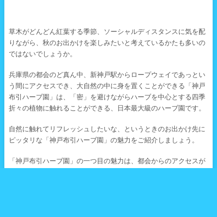
草木がどんどん紅葉する季節、ソーシャルディスタンスに気を配
りながら、秋のお出かけを楽しみたいと考えているかたも多いの
ではないでしょうか。
兵庫県の都会のど真ん中、新神戸駅からロープウェイであっとい
う間にアクセスでき、大自然の中に身を置くことができる「神戸
布引ハーブ園」は、「密」を避けながらハーブを中心とする四季
折々の植物に触れることができる、日本最大級のハーブ園です。
自然に触れてリフレッシュしたいな、というときのお出かけ先に
ピッタリな「神戸布引ハーブ園」の魅力をご紹介しましょう。
「神戸布引ハーブ園」の一つ目の魅力は、都会からのアクセスが
簡単なことです。新幹線と神戸市営地下鉄の停車駅である新神戸
駅からロープウェイに乗り換え、ハーブ園がある山頂まで一気に
登ることができます。ロープウェイからはどんどん遠くなってい
く神戸の都会の景気を眺めることができ、非日常感を味わうこと
ができます。