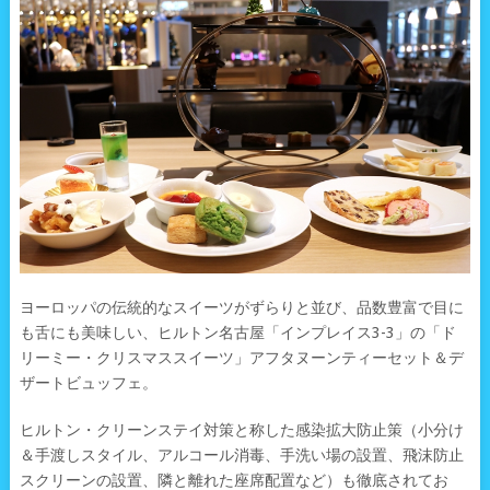
ヨーロッパの伝統的なスイーツがずらりと並び、品数豊富で目に
も舌にも美味しい、ヒルトン名古屋「インプレイス3-3」の「ド
リーミー・クリスマススイーツ」アフタヌーンティーセット＆デ
ザートビュッフェ。
ヒルトン・クリーンステイ対策と称した感染拡大防止策（小分け
＆手渡しスタイル、アルコール消毒、手洗い場の設置、飛沫防止
スクリーンの設置、隣と離れた座席配置など）も徹底されてお