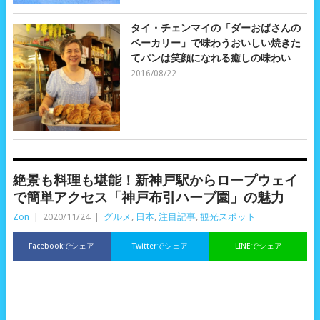
タイ・チェンマイの「ダーおばさんの
ベーカリー」で味わうおいしい焼きた
てパンは笑顔になれる癒しの味わい
2016/08/22
絶景も料理も堪能！新神戸駅からロープウェイ
で簡単アクセス「神戸布引ハーブ園」の魅力
Zon
|
2020/11/24
|
グルメ
,
日本
,
注目記事
,
観光スポット
Facebookでシェア
Twitterでシェア
LINEでシェア