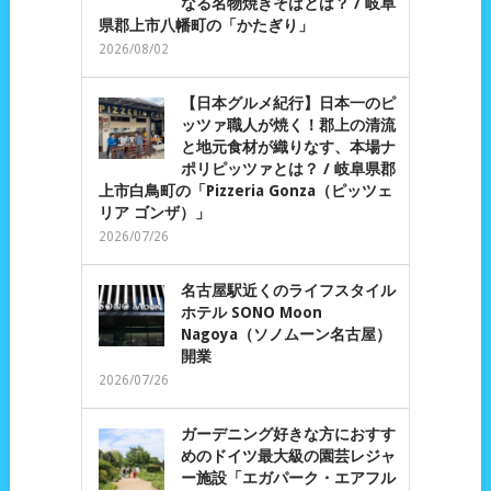
なる名物焼きそばとは？ / 岐阜
県郡上市八幡町の「かたぎり」
2026/08/02
【日本グルメ紀行】日本一のピ
ッツァ職人が焼く！郡上の清流
と地元食材が織りなす、本場ナ
ポリピッツァとは？ / 岐阜県郡
上市白鳥町の「Pizzeria Gonza（ピッツェ
リア ゴンザ）」
2026/07/26
名古屋駅近くのライフスタイル
ホテル SONO Moon
Nagoya（ソノムーン名古屋）
開業
2026/07/26
ガーデニング好きな方におすす
めのドイツ最大級の園芸レジャ
ー施設「エガパーク・エアフル