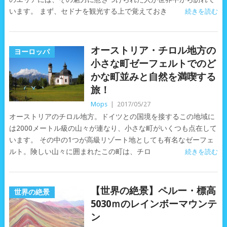
います。 まず、セドナを観光する上で覚えておき
続きを読む
オーストリア・チロル地方の
ヨーロッパ
小さな町ゼーフェルトでのど
かな町並みと自然を満喫する
旅！
Mops
|
2017/05/27
オーストリアのチロル地方。ドイツとの国境を接するこの地域に
は2000メートル級の山々が連なり、小さな町がいくつも点在して
います。 その中の1つが高級リゾート地としても有名なゼーフェ
ルト。険しい山々に囲まれたこの町は、チロ
続きを読む
【世界の絶景】ペルー・標高
世界の絶景
5030ｍのレインボーマウンテ
ン