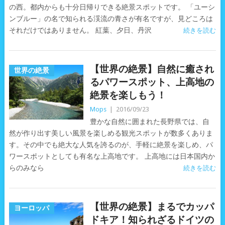
の西。都内からも十分日帰りできる絶景スポットです。 「ユーシ
ンブルー」の名で知られる渓流の青さが有名ですが、見どころは
それだけではありません。 紅葉、夕日、丹沢
続きを読む
【世界の絶景】自然に癒され
世界の絶景
るパワースポット、上高地の
絶景を楽しもう！
Mops
|
2016/09/23
豊かな自然に囲まれた長野県では、自
然が作り出す美しい風景を楽しめる観光スポットが数多くありま
す。その中でも絶大な人気を誇るのが、手軽に絶景を楽しめ、パ
ワースポットとしても有名な上高地です。 上高地には日本国内か
らのみなら
続きを読む
【世界の絶景】まるでカッパ
ヨーロッパ
ドキア！知られざるドイツの