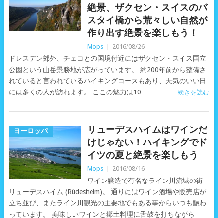
絶景、ザクセン・スイスのバ
スタイ橋から荒々しい自然が
作り出す絶景を楽しもう！
Mops
|
2016/08/26
ドレスデン郊外、チェコとの国境付近にはザクセン・スイス国立
公園という山岳景勝地が広がっています。 約200年前から整備さ
れていると言われているハイキングコースもあり、天気のいい日
には多くの人が訪れます。 ここの魅力は10
続きを読む
リューデスハイムはワインだ
ヨーロッパ
けじゃない！ハイキングでド
イツの夏と絶景を楽しもう
Mops
|
2016/08/16
ワイン醸造で有名なライン川流域の街
リューデスハイム (Rüdesheim)。 通りにはワイン酒場や販売店が
立ち並び、またライン川観光の主要地でもある事からいつも賑わ
っています。 美味しいワインと郷土料理に舌鼓を打ちながら