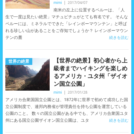
mimi
|
2017/04/07
南米の左上に位置するペルーは、「人
生で一度は見たい絶景」マチュピチュがとても有名です。 そんな
ペルーには、ミネラルでできた「レインボーマウンテン」と呼ば
れる珍しい山があることをご存知でしょうか？ レインボーマウン
テンの麓
続きを読む
【世界の絶景】初心者から上
世界の絶景
級者までハイキングを楽しめ
るアメリカ・ユタ州「ザイオ
ン国立公園」
mimi
|
2017/01/28
アメリカ合衆国国立公園とは、1872年に世界で初めて成功した国
立公園制度で、連邦内務省が管理責任を持ち公園を運営している
公園のこと。 数々の国立公園がある中でも、アメリカ合衆国ユタ
州にある国立公園ザイオン国立公園は、ユタ
続きを読む