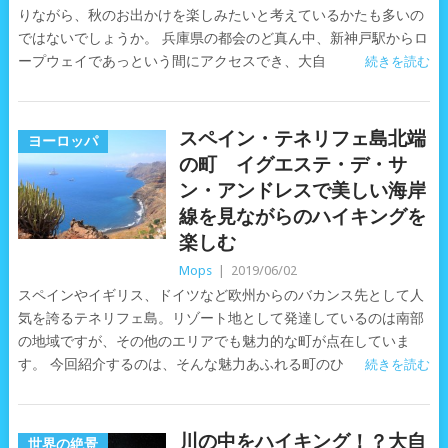
りながら、秋のお出かけを楽しみたいと考えているかたも多いの
ではないでしょうか。 兵庫県の都会のど真ん中、新神戸駅からロ
ープウェイであっという間にアクセスでき、大自
続きを読む
スペイン・テネリフェ島北端
ヨーロッパ
の町 イグエステ・デ・サ
ン・アンドレスで美しい海岸
線を見ながらのハイキングを
楽しむ
Mops
|
2019/06/02
スペインやイギリス、ドイツなど欧州からのバカンス先として人
気を誇るテネリフェ島。リゾート地として発達しているのは南部
の地域ですが、その他のエリアでも魅力的な町が点在していま
す。 今回紹介するのは、そんな魅力あふれる町のひ
続きを読む
川の中をハイキング！？大自
世界の絶景