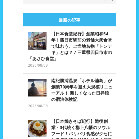
最新の記事
【日本食堂紀行】創業昭和54
年！四日市駅前の老舗大衆食堂
で味わう、ご当地名物「トンテ
キ」とは？ / 三重県四日市市の
「あさひ食堂」
2026/08/09
南紀勝浦温泉「ホテル浦島」が
創業70周年を迎え大規模リニュ
ーアル！ 新しくなった日昇館
の宿泊体験記
2026/08/08
【日本焼きそば紀行】戦後創
業・3代続く郡上八幡のソウル
フード！パリパリ食感がクセに