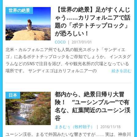
【世界の絶景】足がすくんじ
世界の絶景
ゃう……カリフォルニアで話
題の「ポテトチップロック」
が恐ろしい！
COCO
|
2017/01/01
北米・カルフォルニア州でも人気の観光スポット「サンディエ
ゴ」にあるポテトチップロックをご存知でしょうか。 インスタグ
ラムなどのSNSで注目を浴び、今や観光名所の穴場となっている
場所です。 サンディエゴはカリフォルニア一の
続きを読む
都内から、絶景日帰り大冒
日本
険！ “ユーシンブルー”で有
名な、紅葉間近のユーシン渓
谷
まきむぅ（牧村朝子）
|
2016/11/18
ユーシン渓谷。まるで外国みたいな響きですが…… 実は、神奈川