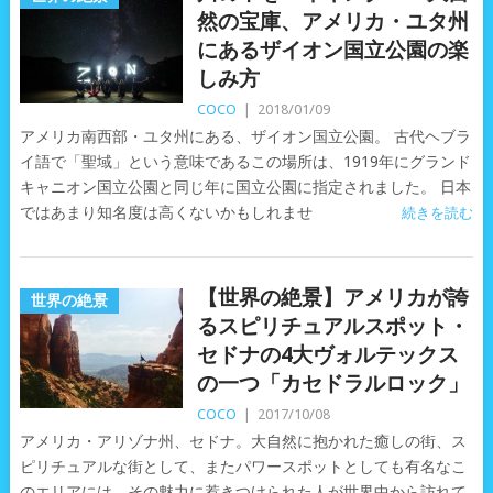
然の宝庫、アメリカ・ユタ州
にあるザイオン国立公園の楽
しみ方
COCO
|
2018/01/09
アメリカ南西部・ユタ州にある、ザイオン国立公園。 古代ヘブラ
イ語で「聖域」という意味であるこの場所は、1919年にグランド
キャニオン国立公園と同じ年に国立公園に指定されました。 日本
ではあまり知名度は高くないかもしれませ
続きを読む
【世界の絶景】アメリカが誇
世界の絶景
るスピリチュアルスポット・
セドナの4大ヴォルテックス
の一つ「カセドラルロック」
COCO
|
2017/10/08
アメリカ・アリゾナ州、セドナ。大自然に抱かれた癒しの街、ス
ピリチュアルな街として、またパワースポットとしても有名なこ
のエリアには、その魅力に惹きつけられた人が世界中から訪れて