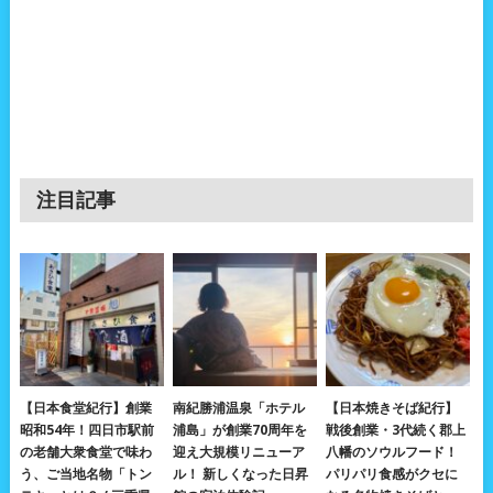
注目記事
【日本食堂紀行】創業
南紀勝浦温泉「ホテル
【日本焼きそば紀行】
昭和54年！四日市駅前
浦島」が創業70周年を
戦後創業・3代続く郡上
の老舗大衆食堂で味わ
迎え大規模リニューア
八幡のソウルフード！
う、ご当地名物「トン
ル！ 新しくなった日昇
パリパリ食感がクセに