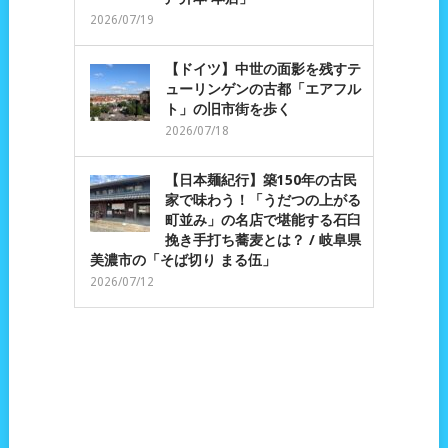
2026/07/19
【ドイツ】中世の面影を残すテ
ューリンゲンの古都「エアフル
ト」の旧市街を歩く
2026/07/18
【日本麺紀行】築150年の古民
家で味わう！「うだつの上がる
町並み」の名店で堪能する石臼
挽き手打ち蕎麦とは？ / 岐阜県
美濃市の「そば切り まる伍」
2026/07/12