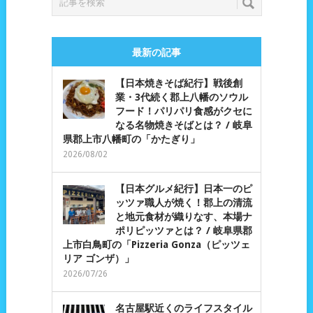
最新の記事
【日本焼きそば紀行】戦後創
業・3代続く郡上八幡のソウル
フード！パリパリ食感がクセに
なる名物焼きそばとは？ / 岐阜
県郡上市八幡町の「かたぎり」
2026/08/02
【日本グルメ紀行】日本一のピ
ッツァ職人が焼く！郡上の清流
と地元食材が織りなす、本場ナ
ポリピッツァとは？ / 岐阜県郡
上市白鳥町の「Pizzeria Gonza（ピッツェ
リア ゴンザ）」
2026/07/26
名古屋駅近くのライフスタイル