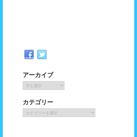
アーカイブ
ア
ー
カ
カテゴリー
イ
ブ
カ
テ
ゴ
リ
ー