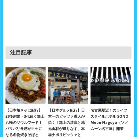
注目記事
【日本焼きそば紀行】
【日本グルメ紀行】日
名古屋駅近くのライフ
戦後創業・3代続く郡上
本一のピッツァ職人が
スタイルホテル SONO
八幡のソウルフード！
焼く！郡上の清流と地
Moon Nagoya（ソノ
パリパリ食感がクセに
元食材が織りなす、本
ムーン名古屋）開業
なる名物焼きそばと
場ナポリピッツァと