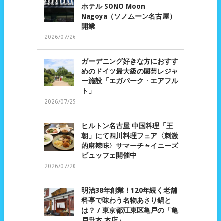
ホテル SONO Moon
Nagoya（ソノムーン名古屋）
開業
2026/07/26
ガーデニング好きな方におすす
めのドイツ最大級の園芸レジャ
ー施設「エガパーク・エアフル
ト」
2026/07/25
ヒルトン名古屋 中国料理「王
朝」にて四川料理フェア〈刺激
的麻辣味〉サマーチャイニーズ
ビュッフェ開催中
2026/07/20
明治38年創業！120年続く老舗
料亭で味わう名物あさり鍋と
は？ / 東京都江東区亀戸の「亀
戸升本 本店」