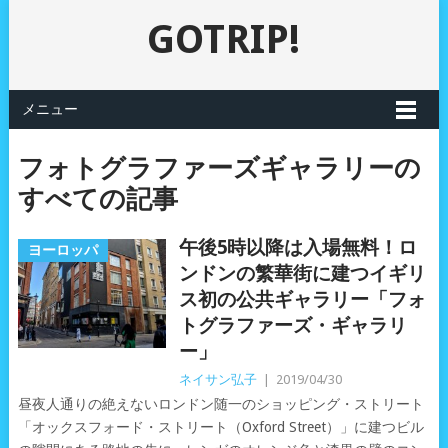
GOTRIP!
メニュー
フォトグラファーズギャラリーの
すべての記事
午後5時以降は入場無料！ロ
ヨーロッパ
ンドンの繁華街に建つイギリ
ス初の公共ギャラリー「フォ
トグラファーズ・ギャラリ
ー」
ネイサン弘子
|
2019/04/30
昼夜人通りの絶えないロンドン随一のショッピング・ストリート
「オックスフォード・ストリート（Oxford Street）」に建つビル