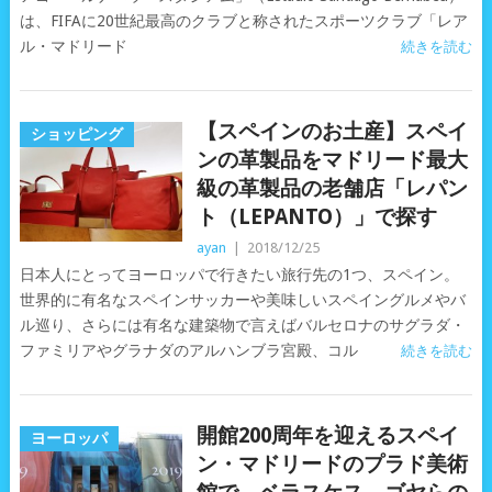
は、FIFAに20世紀最高のクラブと称されたスポーツクラブ「レア
ル・マドリード
続きを読む
【スペインのお土産】スペイ
ショッピング
ンの革製品をマドリード最大
級の革製品の老舗店「レパン
ト（LEPANTO）」で探す
ayan
|
2018/12/25
日本人にとってヨーロッパで行きたい旅行先の1つ、スペイン。
世界的に有名なスペインサッカーや美味しいスペイングルメやバ
ル巡り、さらには有名な建築物で言えばバルセロナのサグラダ・
ファミリアやグラナダのアルハンブラ宮殿、コル
続きを読む
開館200周年を迎えるスペイ
ヨーロッパ
ン・マドリードのプラド美術