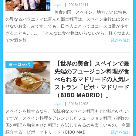
ayan
|
2018/12/11
美食の国、スペイン。地方ごとに特色
の異なるバラエティに富んだ郷土料理は、スペイン旅行には欠か
せないお楽しみです。でも、日本人にとってはコースは量が多す
ぎることも……。 「そんなに食べ物はいらないから、軽くつまん
でお酒を飲
続きを読む
【世界の美食】スペインで最
ヨーロッパ
先端のフュージョン料理が食
べられるマドリードの人気レ
ストラン「ビボ・マドリード
（BIBO MADRID）」
ayan
|
2018/12/08
スペインを旅するなら、伝統的なスペイン料理もぜひ味わいたい
ですが、スペイン料理をアレンジしたフュージョン料理（複数の
国の料理を融合させた料理）を試してみるのも楽しいもの。 今回
紹介する「ビボ・マドリード（BIBO MAD
続きを読む