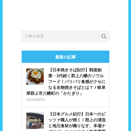
最新の記事
【日本焼きそば紀行】戦後創
業・3代続く郡上八幡のソウル
フード！パリパリ食感がクセに
なる名物焼きそばとは？ / 岐阜
県郡上市八幡町の「かたぎり」
2026/08/02
【日本グルメ紀行】日本一のピ
ッツァ職人が焼く！郡上の清流
と地元食材が織りなす、本場ナ