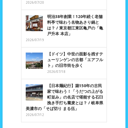
2026/07/20
明治38年創業！120年続く老舗
料亭で味わう名物あさり鍋と
は？ / 東京都江東区亀戸の「亀
戸升本 本店」
2026/07/19
【ドイツ】中世の面影を残すテ
ューリンゲンの古都「エアフル
ト」の旧市街を歩く
2026/07/18
【日本麺紀行】築150年の古民
家で味わう！「うだつの上がる
町並み」の名店で堪能する石臼
挽き手打ち蕎麦とは？ / 岐阜県
美濃市の「そば切り まる伍」
2026/07/12