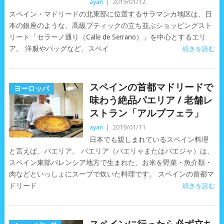
ayan
|
2019/01/12
スペイン・マドリードの北東部に位置するサラマンカ地区は、日
本の銀座のような、高級ブティックの立ち並ぶショッピングスト
リート「セラーノ通り（Calle de Serrano）」を中心とするエリ
ア。 洋服やバッグなど、スペイ
続きを読む
スペインの首都マドリードで
ヨーロッパ
味わう絶品パエリア / 老舗レ
ストラン「アルブフェラ」
ayan
|
2019/01/11
日本でも親しまれているスペイン料理
と言えば、パエリア。 パエリア（パエリャまたはパエジャ）は、
スペイン東部バレンシア地方で生まれた、お米を野菜・魚介類・
肉などといっしょにスープで炊いた料理です。 スペインの首都マ
ドリード
続きを読む