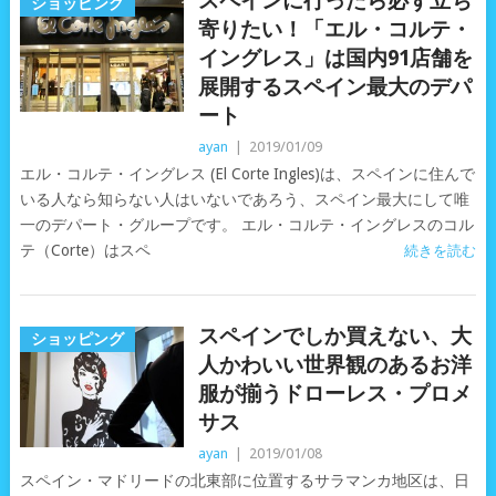
スペインに行ったら必ず立ち
ショッピング
寄りたい！「エル・コルテ・
イングレス」は国内91店舗を
展開するスペイン最大のデパ
ート
ayan
|
2019/01/09
エル・コルテ・イングレス (El Corte Ingles)は、スペインに住んで
いる人なら知らない人はいないであろう、スペイン最大にして唯
一のデパート・グループです。 エル・コルテ・イングレスのコル
テ（Corte）はスペ
続きを読む
スペインでしか買えない、大
ショッピング
人かわいい世界観のあるお洋
服が揃うドローレス・プロメ
サス
ayan
|
2019/01/08
スペイン・マドリードの北東部に位置するサラマンカ地区は、日