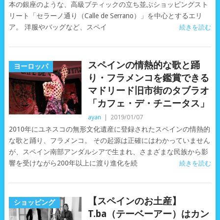
本の銀座のような、高級ブティックの立ち並ぶショッピングスト
リート「セラーノ通り（Calle de Serrano）」を中心とするエリ
ア。 洋服やバッグなど、スペイ
続きを読む
スペインの情熱的な歌と踊
ヨーロッパ
り・フラメンコを鑑賞できる
マドリード旧市街のタブラオ
「カフェ・デ・チニータス」
ayan
|
2019/01/07
2010年にユネスコの無形文化遺産に登録されたスペインの情熱的
な歌と踊り、フラメンコ。 その起源は正確にはわかっていません
が、スペイン南部アンダルシアで生まれ、さまざまな民族から影
響を受けながら200年以上に渡り進化を続
続きを読む
【スペインのお土産】
ショッピング
T.ba（テーベーアー）はカン