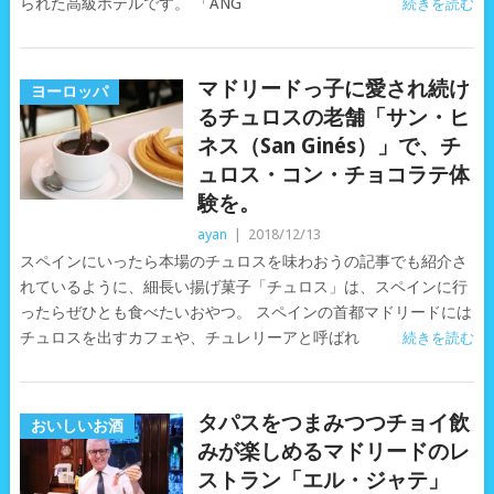
られた高級ホテルです。 「ANG
続きを読む
マドリードっ子に愛され続け
ヨーロッパ
るチュロスの老舗「サン・ヒ
ネス（San Ginés）」で、チ
ュロス・コン・チョコラテ体
験を。
ayan
|
2018/12/13
スペインにいったら本場のチュロスを味わおうの記事でも紹介さ
れているように、細長い揚げ菓子「チュロス」は、スペインに行
ったらぜひとも食べたいおやつ。 スペインの首都マドリードには
チュロスを出すカフェや、チュレリーアと呼ばれ
続きを読む
タパスをつまみつつチョイ飲
おいしいお酒
みが楽しめるマドリードのレ
ストラン「エル・ジャテ」