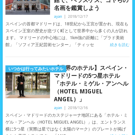
館で、ベラスケス、ゴヤらの
名画を鑑賞しよう
ayan
|
2018/12/17
スペインの首都マドリードは、18世紀から王宮が置かれ、現在も
スペイン王室の歴史が息づく町として世界中から多くの人が訪れ
ます。 マドリードの中心地には、1km強の距離に「プラド美術
館」「ソフィア王妃芸術センター」「ティッセ
続きを読む
【世界のホテル】スペイン・
いつかは行ってみたいホテル
マドリードの5つ星ホテル
「ホテル・ミゲル・アンヘル
（HOTEL MIGUEL
ANGEL）」
ayan
|
2018/12/16
スペイン・マドリードのカステジャーナ地区にある「ホテル・ミ
ゲル・アンヘル（HOTEL MIGUEL ANGEL）」は、エントランス
横に5つ星（実際は星ではなく太陽のマーク）のプレートが掲げ