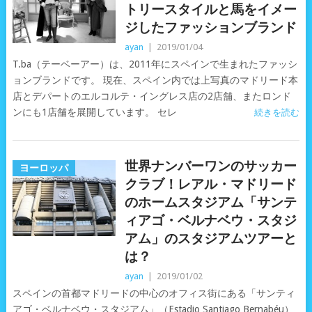
トリースタイルと馬をイメー
ジしたファッションブランド
ayan
|
2019/01/04
T.ba（テーベーアー）は、2011年にスペインで生まれたファッシ
ョンブランドです。 現在、スペイン内では上写真のマドリード本
店とデパートのエルコルテ・イングレス店の2店舗、またロンド
ンにも1店舗を展開しています。 セレ
続きを読む
世界ナンバーワンのサッカー
ヨーロッパ
クラブ！レアル・マドリード
のホームスタジアム「サンテ
ィアゴ・ベルナベウ・スタジ
アム」のスタジアムツアーと
は？
ayan
|
2019/01/02
スペインの首都マドリードの中心のオフィス街にある「サンティ
アゴ・ベルナベウ・スタジアム」（Estadio Santiago Bernabéu）