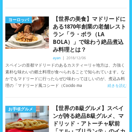
【世界の美食】マドリードに
ヨーロッパ
ある1870年創業の老舗レスト
ラン「ラ・ボラ（LA
BOLA）」で味わう絶品煮込
み料理とは？
ayan
|
2018/12/06
スペインの首都マドリードのあるカスティーリャ地方は、力強く
素朴な味わいの郷土料理が食べられることで知られています。な
かでもマドリードに行ったらぜひ味わってほしいのが、煮込み料
理の「マドリード風コシード（Cocido ma
続きを読む
【世界のB級グルメ】スペイ
お手頃グルメ
ンが誇る絶品B級グルメ、マ
ドリッド・アトーチャ駅前
「エル・ブリランテ」のイカ