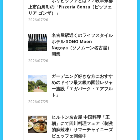
ポリピッツァとは？ / 岐阜県郡
上市白鳥町の「Pizzeria Gonza（ピッツェ
リア ゴンザ）」
2026/07/26
名古屋駅近くのライフスタイル
ホテル SONO Moon
Nagoya（ソノムーン名古屋）
開業
2026/07/26
ガーデニング好きな方におすす
めのドイツ最大級の園芸レジャ
ー施設「エガパーク・エアフル
ト」
2026/07/25
ヒルトン名古屋 中国料理「王
朝」にて四川料理フェア〈刺激
的麻辣味〉サマーチャイニーズ
ビュッフェ開催中