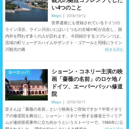
観光の拠点コブレンツでした
い4つのこと
Mops
|
2018/10/12
世界遺産にも登録されているドイツの
ライン渓谷。ライン川沿いにはいくつもの古城や町が点在し、国
内外を問わず多くの人が訪れます。 今回紹介するコブレンツは、
流域の町リューデスハイムやザンクト・ゴアールと同様にライン
川観光の拠
続きを読む
ショーン・コネリー主演の映
ヨーロッパ
画「薔薇の名前」のロケ地 /
ドイツ、エーバーバッハ修道
院
Mops
|
2018/10/11
皆さんは「薔薇の名前」という映画をご存知ですか？中世イタリ
アの修道院を舞台に、ショーン・コネリー扮する修道士ウィリア
ムが連続怪死事件に立ち向かうというストーリーで、1986年に公