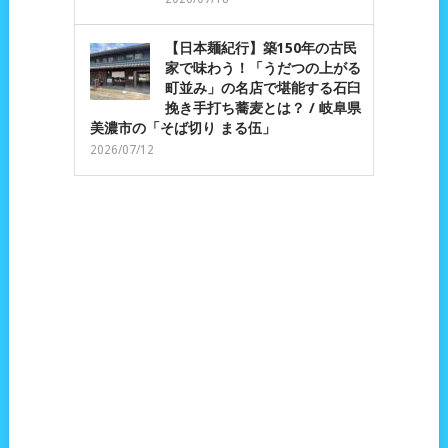
【日本麺紀行】築150年の古民
家で味わう！「うだつの上がる
町並み」の名店で堪能する石臼
挽き手打ち蕎麦とは？ / 岐阜県
美濃市の「そば切り まる伍」
2026/07/12