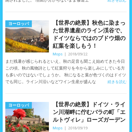
開されました。 理由が分からないまま修道士
続きを読む
【世界の絶景】秋色に染まっ
ヨーロッパ
た世界遺産のライン渓谷で、
ドイツならではのブドウ畑の
紅葉を楽しもう！
Mops
|
2018/09/22
まだ残暑が感じられるといえ、秋の足音も聞こえ始めてきた今日
この頃。秋の風物詩として紅葉狩りを今から楽しみにしている方
も多いのではないでしょうか。 秋になると葉が色づくのはドイツ
でも同じ。ライン川沿いなどワイン生産が盛んな
続きを読む
【世界の絶景】ドイツ・ライ
ヨーロッパ
ン川湖畔に佇むバラの町「エ
ルトヴィレ」ローズガーデン
Mops
|
2018/09/19