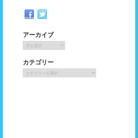
アーカイブ
ア
ー
カ
カテゴリー
イ
ブ
カ
テ
ゴ
リ
ー