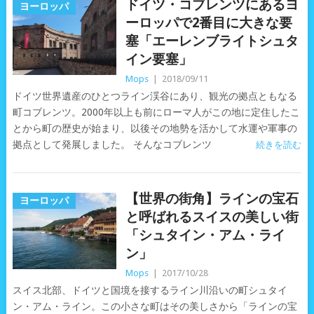
ドイツ・コブレンツにあるヨ
ヨーロッパ
ーロッパで2番目に大きな要
塞「エーレンブライトシュタ
イン要塞」
Mops
|
2018/09/11
ドイツ世界遺産のひとつライン渓谷にあり、観光の拠点ともなる
町コブレンツ。2000年以上も前にローマ人がこの地に定住したこ
とから町の歴史が始まり、以後その地勢を活かして水運や軍事の
拠点として発展しました。 そんなコブレンツ
続きを読む
【世界の街角】ラインの宝石
ヨーロッパ
と呼ばれるスイスの美しい街
「シュタイン・アム・ライ
ン」
Mops
|
2017/10/28
スイス北部、ドイツと国境を接するライン川沿いの町シュタイ
ン・アム・ライン。この小さな町はその美しさから「ラインの宝