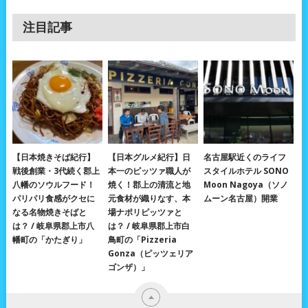
注目記事
【日本焼きそば紀行】
【日本グルメ紀行】日
名古屋駅近くのライフ
戦後創業・3代続く郡上
本一のピッツァ職人が
スタイルホテル SONO
八幡のソウルフード！
焼く！郡上の清流と地
Moon Nagoya（ソノ
パリパリ食感がクセに
元食材が織りなす、本
ムーン名古屋）開業
なる名物焼きそばと
場ナポリピッツァと
は？ / 岐阜県郡上市八
は？ / 岐阜県郡上市白
幡町の「かたぎり」
鳥町の「Pizzeria
Gonza（ピッツェリア
ゴンザ）」