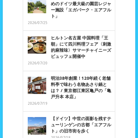
めのドイツ最大級の園芸レジャ
ー施設「エガパーク・エアフル
ト」
2026/07/25
ヒルトン名古屋 中国料理「王
朝」にて四川料理フェア〈刺激
的麻辣味〉サマーチャイニーズ
ビュッフェ開催中
2026/07/20
明治38年創業！120年続く老舗
料亭で味わう名物あさり鍋と
は？ / 東京都江東区亀戸の「亀
戸升本 本店」
2026/07/19
【ドイツ】中世の面影を残すテ
ューリンゲンの古都「エアフル
ト」の旧市街を歩く
2026/07/18