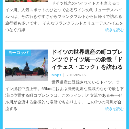
ドイツ観光のハイライトとも言えるラ
イン川。人気スポットのひとつであるワインの町リューデスハイ
ムへは、その行きやすさからフランクフルトから日帰りで訪れる
旅行者も多いです。 そんなフランクフルトとリューデスハイムを
つなぐ沿線
続きを読む
ドイツの世界遺産の町コブレ
ヨーロッパ
ンツでドイツ統一の象徴「ド
イチェス・エック」を訪ねる
Mops
|
2018/09/16
世界遺産に登録されているドイツ、ラ
イン渓谷中流上部。65kmにおよぶ風光明媚な流域のなかで最も下
流に位置する町コブレンツは、このライン川と支流であるモーゼ
ル川が合流する象徴的な場所でもあります。 この2つの河川が合
流する
続きを読む