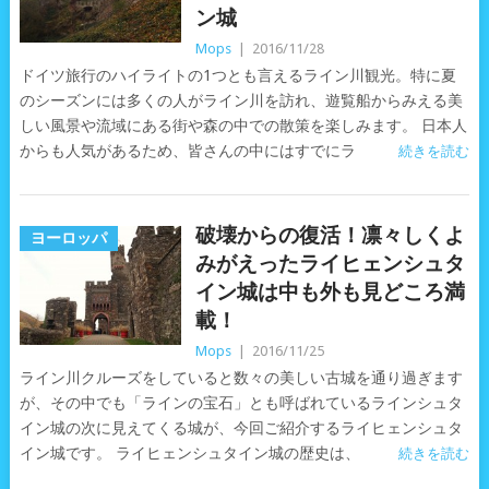
ン城
Mops
|
2016/11/28
ドイツ旅行のハイライトの1つとも言えるライン川観光。特に夏
のシーズンには多くの人がライン川を訪れ、遊覧船からみえる美
しい風景や流域にある街や森の中での散策を楽しみます。 日本人
からも人気があるため、皆さんの中にはすでにラ
続きを読む
破壊からの復活！凛々しくよ
ヨーロッパ
みがえったライヒェンシュタ
イン城は中も外も見どころ満
載！
Mops
|
2016/11/25
ライン川クルーズをしていると数々の美しい古城を通り過ぎます
が、その中でも「ラインの宝石」とも呼ばれているラインシュタ
イン城の次に見えてくる城が、今回ご紹介するライヒェンシュタ
イン城です。 ライヒェンシュタイン城の歴史は、
続きを読む