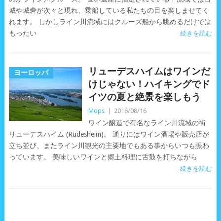
城や城砦が次々と現れ、乗船している私たちの目を楽しませてく
れます。 しかしライン川流域にはクルーズ船から眺めるだけでは
もったい
続きを読む
リューデスハイムはワインだ
ヨーロッパ
けじゃない！ハイキングでド
イツの夏と絶景を楽しもう
Mops
|
2016/08/16
ワイン醸造で有名なライン川流域の街
リューデスハイム (Rüdesheim)。 通りにはワイン酒場や販売店が
立ち並び、またライン川観光の主要地でもある事からいつも賑わ
っています。 美味しいワインと郷土料理に舌鼓を打ちながら
続きを読む