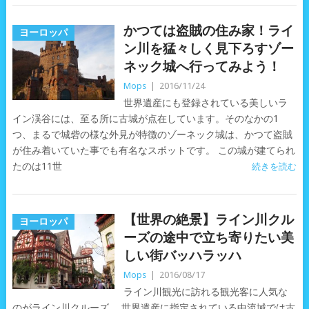
かつては盗賊の住み家！ライ
ヨーロッパ
ン川を猛々しく見下ろすゾー
ネック城へ行ってみよう！
Mops
|
2016/11/24
世界遺産にも登録されている美しいラ
イン渓谷には、至る所に古城が点在しています。そのなかの1
つ、まるで城砦の様な外見が特徴のゾーネック城は、かつて盗賊
が住み着いていた事でも有名なスポットです。 この城が建てられ
たのは11世
続きを読む
【世界の絶景】ライン川クル
ヨーロッパ
ーズの途中で立ち寄りたい美
しい街バッハラッハ
Mops
|
2016/08/17
ライン川観光に訪れる観光客に人気な
のがライン川クルーズ。 世界遺産に指定されている中流域では古