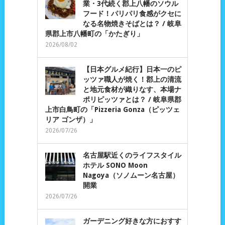
業・3代続く郡上八幡のソウル
フード！パリパリ食感がクセに
なる名物焼きそばとは？ / 岐阜
県郡上市八幡町の「かたぎり」
2026/08/02
【日本グルメ紀行】日本一のピ
ッツァ職人が焼く！郡上の清流
と地元食材が織りなす、本場ナ
ポリピッツァとは？ / 岐阜県郡
上市白鳥町の「Pizzeria Gonza（ピッツェ
リア ゴンザ）」
2026/07/26
名古屋駅近くのライフスタイル
ホテル SONO Moon
Nagoya（ソノムーン名古屋）
開業
2026/07/26
ガーデニング好きな方におすす