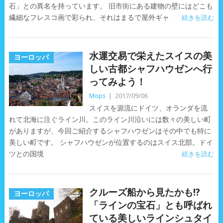
石」との異名を持っています。 旧市街にある建物の壁にはどこも
繊細なフレスコ画で彩られ、それはまるで屋外ギャ
続きを読む
水運交易で栄えたスイスの美
ヨーロッパ
しい古都シャフハウゼンへ行
ってみよう！
Mops
|
2017/09/06
スイスを源流にドイツ、オランダを流
れて北海に注ぐライン川。このライン川沿いには数々の美しい町
がありますが、今回ご紹介するシャフハウゼンはその中でも特に
美しい町です。 シャフハウゼンが位置するのはスイス北部。ドイ
ツとの国境
続きを読む
クルーズ船から見たかも!?
ヨーロッパ
「ラインの宝石」とも呼ばれ
ている美しいラインシュタイ