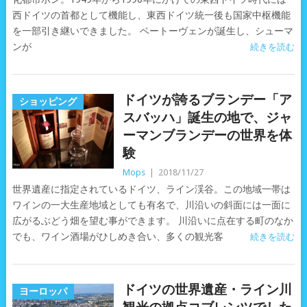
西ドイツの首都として機能し、東西ドイツ統一後も国家中枢機能
を一部引き継いできました。 ベートーヴェンが誕生し、シューマ
ンが
続きを読む
ドイツが誇るブランデー「ア
ショッピング
スバッハ」誕生の地で、ジャ
ーマンブランデーの世界を体
験
Mops
|
2018/11/27
世界遺産に指定されているドイツ、ライン渓谷。この地域一帯は
ワインの一大生産地域としても有名で、川沿いの斜面には一面に
広がるぶどう畑を望む事ができます。 川沿いに点在する町のなか
でも、ワイン酒場がひしめき合い、多くの観光客
続きを読む
ドイツの世界遺産・ライン川
ヨーロッパ