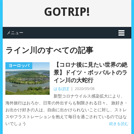
GOTRIP!
メニュー
ライン川のすべての記事
【コロナ後に見たい世界の絶
ヨーロッパ
景】ドイツ・ボッパルトのラ
イン川の大蛇行
はるぼぼ
|
2020/05/08
新型コロナウイルス感染拡大により、
海外旅行はおろか、日常の外出すらも制限される日々。 旅好き・
お出かけ好きの人は、自由に出かけられないことに対し、ストレ
スやフラストレーションを抱えて毎日を過ごされているのではな
いでしょう
続きを読む