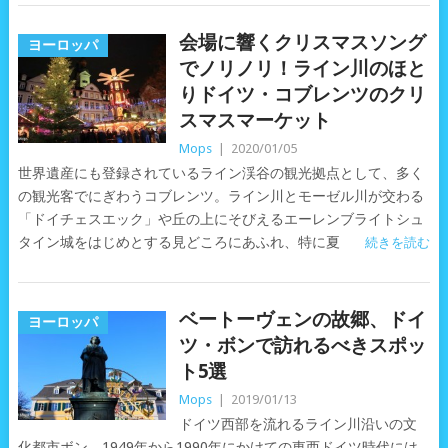
会場に響くクリスマスソング
ヨーロッパ
でノリノリ！ライン川のほと
りドイツ・コブレンツのクリ
スマスマーケット
Mops
|
2020/01/05
世界遺産にも登録されているライン渓谷の観光拠点として、多く
の観光客でにぎわうコブレンツ。ライン川とモーゼル川が交わる
「ドイチェスエック」や丘の上にそびえるエーレンブライトシュ
タイン城をはじめとする見どころにあふれ、特に夏
続きを読む
ベートーヴェンの故郷、ドイ
ヨーロッパ
ツ・ボンで訪れるべきスポッ
ト5選
Mops
|
2019/01/13
ドイツ西部を流れるライン川沿いの文
化都市ボン。1949年から1990年にかけての東西ドイツ時代には