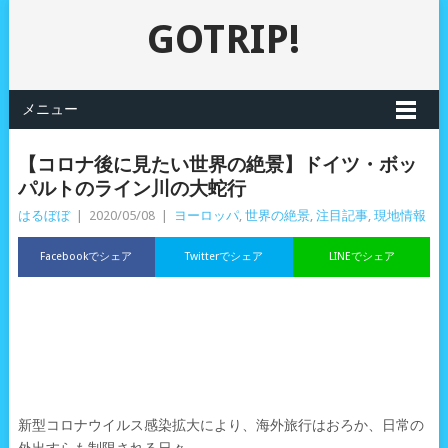
GOTRIP!
メニュー
【コロナ後に見たい世界の絶景】ドイツ・ボッ
パルトのライン川の大蛇行
はるぼぼ
|
2020/05/08
|
ヨーロッパ
,
世界の絶景
,
注目記事
,
現地情報
Facebookでシェア
Twitterでシェア
LINEでシェア
新型コロナウイルス感染拡大により、海外旅行はおろか、日常の