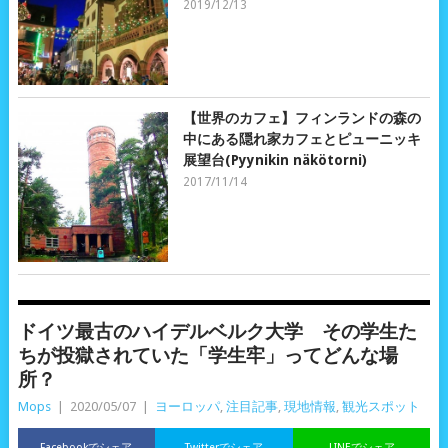
2019/12/13
【世界のカフェ】フィンランドの森の
中にある隠れ家カフェとピューニッキ
展望台(Pyynikin näkötorni)
2017/11/14
ドイツ最古のハイデルベルク大学 その学生た
ちが投獄されていた「学生牢」ってどんな場
所？
Mops
|
2020/05/07
|
ヨーロッパ
,
注目記事
,
現地情報
,
観光スポット
Facebookでシェア
Twitterでシェア
LINEでシェア