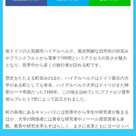
南ドイツの人気都市ハイデルベルク。風光明媚な旧市街の街並み
やフランクフルトから電車で1時間というアクセスの良さが魅力
となり、世界中から多くの旅行者が訪れる町です。
歴史をたたえる町並みのほか、ハイデルベルクはドイツ最古の大
学がある町としても有名。ハイデルベルク大学はドイツがまだ神
聖ローマ帝国だった1386年、この地を治めていたプファルツ選帝
侯ルプレヒト1世によって設立されました。
町の各地にあるキャンパスには世界中から学生や研究者が集まる
ほか、大学の関係者には著名な研究者やノーベル賞受賞者も多
数。教育や研究水準もすばらしく、まさに名実ともにヨーロッパ
を代表する名門大学なのです。