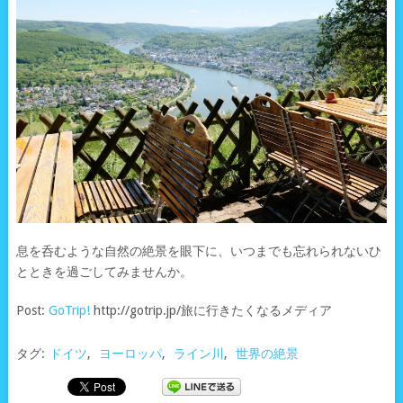
息を呑むような自然の絶景を眼下に、いつまでも忘れられないひ
とときを過ごしてみませんか。
Post:
GoTrip!
http://gotrip.jp/旅に行きたくなるメディア
タグ:
ドイツ
,
ヨーロッパ
,
ライン川
,
世界の絶景