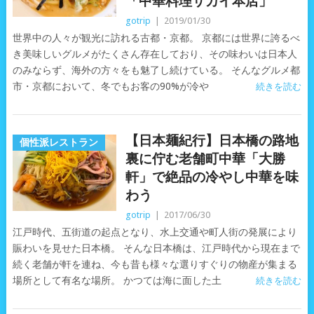
「中華料理サカイ本店」
gotrip
|
2019/01/30
世界中の人々が観光に訪れる古都・京都。 京都には世界に誇るべ
き美味しいグルメがたくさん存在しており、その味わいは日本人
のみならず、海外の方々をも魅了し続けている。 そんなグルメ都
市・京都において、冬でもお客の90%が冷や
続きを読む
【日本麺紀行】日本橋の路地
個性派レストラン
裏に佇む老舗町中華「大勝
軒」で絶品の冷やし中華を味
わう
gotrip
|
2017/06/30
江戸時代、五街道の起点となり、水上交通や町人街の発展により
賑わいを見せた日本橋。 そんな日本橋は、江戸時代から現在まで
続く老舗が軒を連ね、今も昔も様々な選りすぐりの物産が集まる
場所として有名な場所。 かつては海に面した土
続きを読む