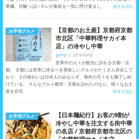
華麺。甘酸っぱいタレが食欲を一気に呼び覚まし
続きを読む
【京都のお土産】京都府京都
お手頃グルメ
市北区「中華料理サカイ本
店」の冷やし中華
gotrip
|
2019/09/02
世界中の人々が観光に訪れる古都・京
都。 京都には世界に誇るべき美味しいグルメがたくさん存在して
おり、その味わいは日本人のみならず、海外の方々をも魅了し続
けている。 そんなグルメ都市・京都を訪れたのなら、様々なお土
産を自宅
続きを読む
【日本麺紀行】お客の9割が
お手頃グルメ
冷やし中華を注文する街中華
の名店 / 京都府京都市北区の