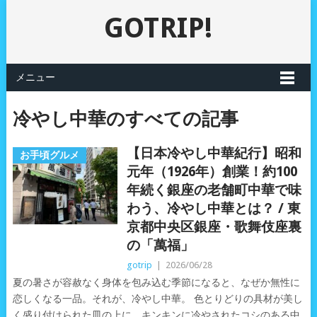
GOTRIP!
メニュー
冷やし中華のすべての記事
【日本冷やし中華紀行】昭和
お手頃グルメ
元年（1926年）創業！約100
年続く銀座の老舗町中華で味
わう、冷やし中華とは？ / 東
京都中央区銀座・歌舞伎座裏
の「萬福」
gotrip
|
2026/06/28
夏の暑さが容赦なく身体を包み込む季節になると、なぜか無性に
恋しくなる一品。それが、冷やし中華。 色とりどりの具材が美し
く盛り付けられた皿の上に、キンキンに冷やされたコシのある中