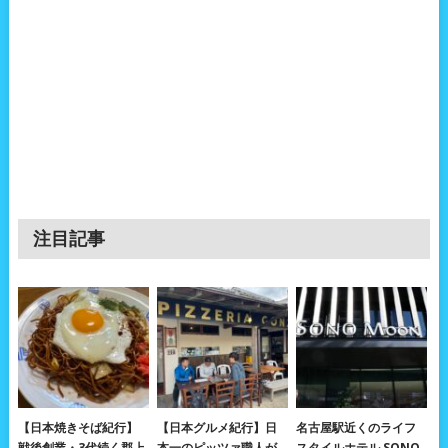
注目記事
【日本焼きそば紀行】
【日本グルメ紀行】日
名古屋駅近くのライフ
戦後創業・3代続く郡上
本一のピッツァ職人が
スタイルホテル SONO