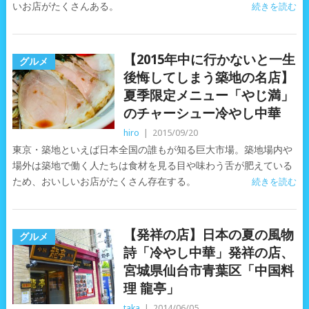
いお店がたくさんある。
続きを読む
【2015年中に行かないと一生
グルメ
後悔してしまう築地の名店】
夏季限定メニュー「やじ満」
のチャーシュー冷やし中華
hiro
|
2015/09/20
東京・築地といえば日本全国の誰もが知る巨大市場。築地場内や
場外は築地で働く人たちは食材を見る目や味わう舌が肥えている
ため、おいしいお店がたくさん存在する。
続きを読む
【発祥の店】日本の夏の風物
グルメ
詩「冷やし中華」発祥の店、
宮城県仙台市青葉区「中国料
理 龍亭」
taka
|
2014/06/05