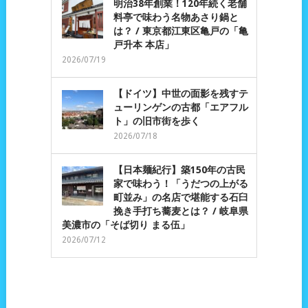
明治38年創業！120年続く老舗
料亭で味わう名物あさり鍋と
は？ / 東京都江東区亀戸の「亀
戸升本 本店」
2026/07/19
【ドイツ】中世の面影を残すテ
ューリンゲンの古都「エアフル
ト」の旧市街を歩く
2026/07/18
【日本麺紀行】築150年の古民
家で味わう！「うだつの上がる
町並み」の名店で堪能する石臼
挽き手打ち蕎麦とは？ / 岐阜県
美濃市の「そば切り まる伍」
2026/07/12