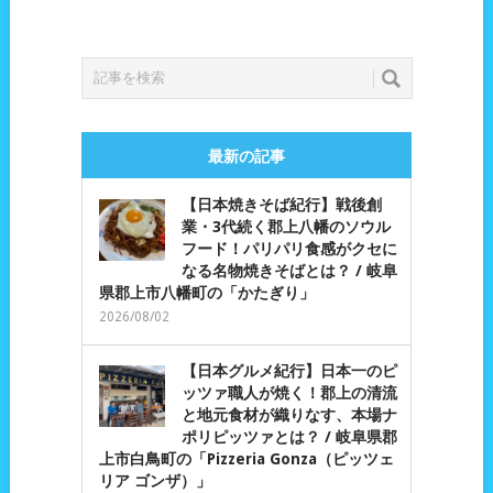
最新の記事
【日本焼きそば紀行】戦後創
業・3代続く郡上八幡のソウル
フード！パリパリ食感がクセに
なる名物焼きそばとは？ / 岐阜
県郡上市八幡町の「かたぎり」
2026/08/02
【日本グルメ紀行】日本一のピ
ッツァ職人が焼く！郡上の清流
と地元食材が織りなす、本場ナ
ポリピッツァとは？ / 岐阜県郡
上市白鳥町の「Pizzeria Gonza（ピッツェ
リア ゴンザ）」