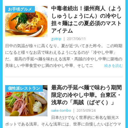
中毒者続出！揚州商人（よう
お手頃グルメ
しゅうしょうにん）の冷やし
担々麺はこの夏必須のマスト
アイテム
gotrip
|
2017/06/11
日中の気温が徐々に高くなり、夏が近づいてきた昨今。 この時期
になると様々なお店で味わえるようになるのが「冷やし中華」
だ。 最高の手延べ麺を味わえる浅草・馬賊の冷やし中華に築地の
美味しい中華食堂やじ満の冷やし中華、そしてニ
続きを読む
最高の手延べ麺で味わう期間
個性派レストラン
限定の冷やし中華。台東区・
浅草の「馬賊（ばぞく）」
sake-tombo
|
2015/09/24
日本だけでなく世界的に有名な観光ス
ポットである浅草。そんな浅草には、世界に自慢したいほどウマ