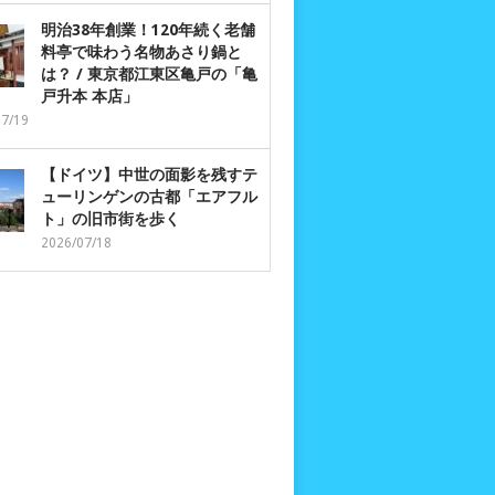
明治38年創業！120年続く老舗
料亭で味わう名物あさり鍋と
は？ / 東京都江東区亀戸の「亀
戸升本 本店」
07/19
【ドイツ】中世の面影を残すテ
ューリンゲンの古都「エアフル
ト」の旧市街を歩く
2026/07/18