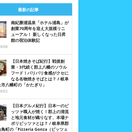
最新の記事
南紀勝浦温泉「ホテル浦島」が
創業70周年を迎え大規模リニ
ューアル！ 新しくなった日昇
館の宿泊体験記
08/08
【日本焼きそば紀行】戦後創
業・3代続く郡上八幡のソウル
フード！パリパリ食感がクセに
なる名物焼きそばとは？ / 岐阜
上市八幡町の「かたぎり」
08/02
【日本グルメ紀行】日本一のピ
ッツァ職人が焼く！郡上の清流
と地元食材が織りなす、本場ナ
ポリピッツァとは？ / 岐阜県郡
鳥町の「Pizzeria Gonza（ピッツェ