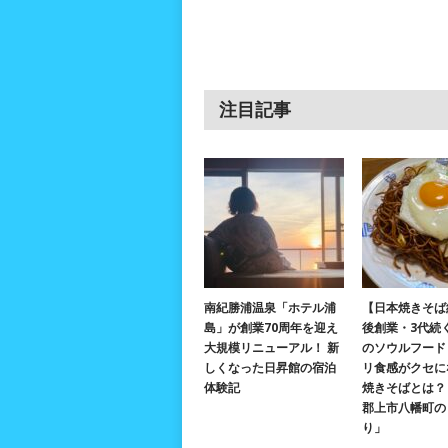
注目記事
南紀勝浦温泉「ホテル浦
【日本焼きそば
島」が創業70周年を迎え
後創業・3代続
大規模リニューアル！ 新
のソウルフード
しくなった日昇館の宿泊
リ食感がクセに
体験記
焼きそばとは？ 
郡上市八幡町の
り」