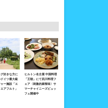
ング好きな方に
ヒルトン名古屋 中国料理
のドイツ最大級
「王朝」にて四川料理フ
ジャー施設「エ
ェア〈刺激的麻辣味〉サ
・エアフルト」
マーチャイニーズビュッ
フェ開催中