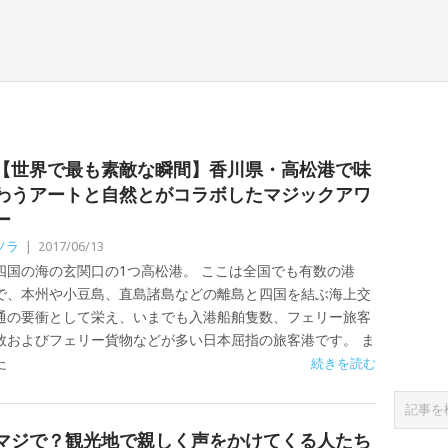
【世界で最も素敵な瞬間】香川県・高松港で味
わうアートと自然とがコラボしたマジックアワ
ー
ソラ
|
2017/06/13
四国の海の玄関口の1つ高松港。 ここは全国でも有数の港
で、本州や小豆島、直島諸島などの離島と四国を結ぶ海上交
通の要衝として栄え、いまでも入港船舶隻数、フェリー旅客
数およびフェリー貨物などが多い日本屈指の旅客港です。 ま
た
続きを読む
マジで？観光地で親しく声をかけてくる人たち