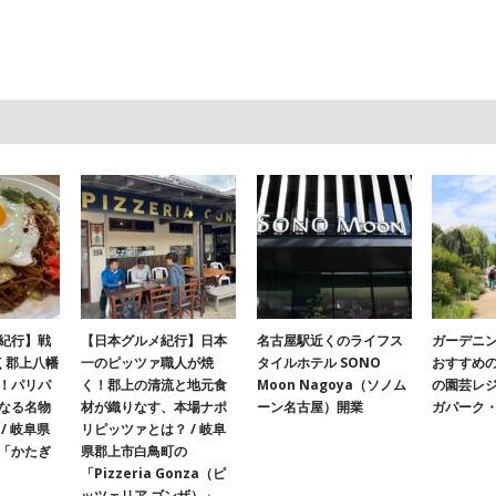
紀行】戦
【日本グルメ紀行】日本
名古屋駅近くのライフス
ガーデニ
く郡上八幡
一のピッツァ職人が焼
タイルホテル SONO
おすすめ
！パリパ
く！郡上の清流と地元食
Moon Nagoya（ソノム
の園芸レ
なる名物
材が織りなす、本場ナポ
ーン名古屋）開業
ガパーク
/ 岐阜県
リピッツァとは？ / 岐阜
「かたぎ
県郡上市白鳥町の
「Pizzeria Gonza（ピ
ッツェリア ゴンザ）」