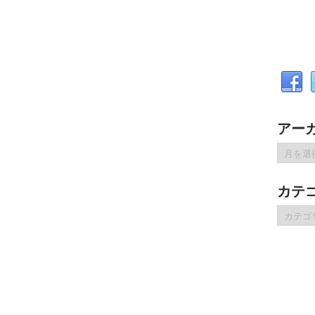
アー
ア
ー
カ
カテ
イ
ブ
カ
テ
ゴ
リ
ー