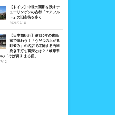
【ドイツ】中世の面影を残すテ
ューリンゲンの古都「エアフル
ト」の旧市街を歩く
2026/07/18
【日本麺紀行】築150年の古民
家で味わう！「うだつの上がる
町並み」の名店で堪能する石臼
挽き手打ち蕎麦とは？ / 岐阜県
市の「そば切り まる伍」
07/12