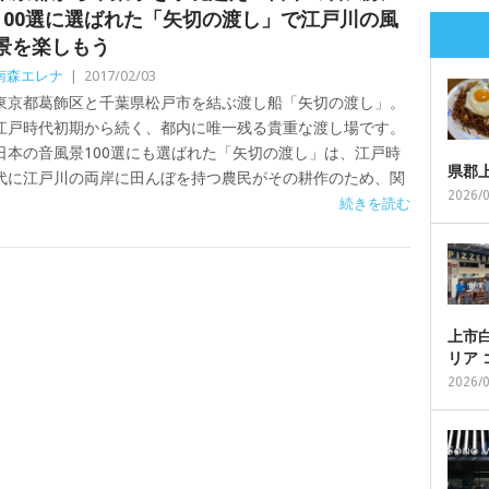
100選に選ばれた「矢切の渡し」で江戸川の風
景を楽しもう
南森エレナ
|
2017/02/03
東京都葛飾区と千葉県松戸市を結ぶ渡し船「矢切の渡し」。
江戸時代初期から続く、都内に唯一残る貴重な渡し場です。
日本の音風景100選にも選ばれた「矢切の渡し」は、江戸時
県郡
代に江戸川の両岸に田んぼを持つ農民がその耕作のため、関
2026/
続きを読む
上市白
リア
2026/