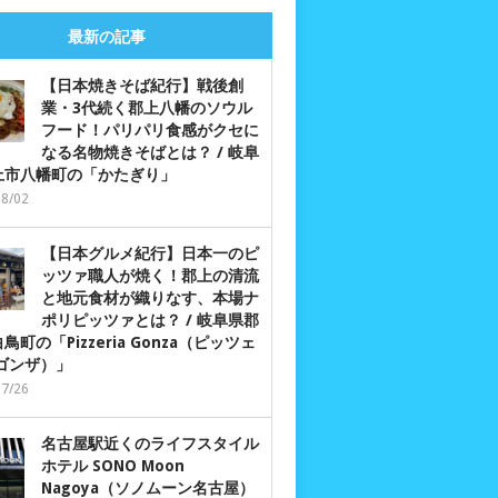
最新の記事
【日本焼きそば紀行】戦後創
業・3代続く郡上八幡のソウル
フード！パリパリ食感がクセに
なる名物焼きそばとは？ / 岐阜
上市八幡町の「かたぎり」
08/02
【日本グルメ紀行】日本一のピ
ッツァ職人が焼く！郡上の清流
と地元食材が織りなす、本場ナ
ポリピッツァとは？ / 岐阜県郡
鳥町の「Pizzeria Gonza（ピッツェ
 ゴンザ）」
07/26
名古屋駅近くのライフスタイル
ホテル SONO Moon
Nagoya（ソノムーン名古屋）