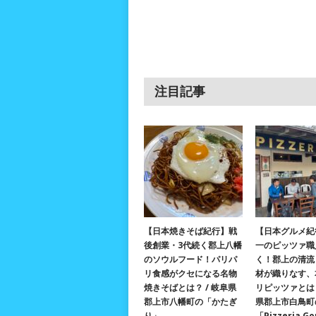
注目記事
【日本焼きそば紀行】戦
【日本グルメ紀
後創業・3代続く郡上八幡
一のピッツァ職
のソウルフード！パリパ
く！郡上の清流
リ食感がクセになる名物
材が織りなす、
焼きそばとは？ / 岐阜県
リピッツァとは？
郡上市八幡町の「かたぎ
県郡上市白鳥町
り」
「Pizzeria G