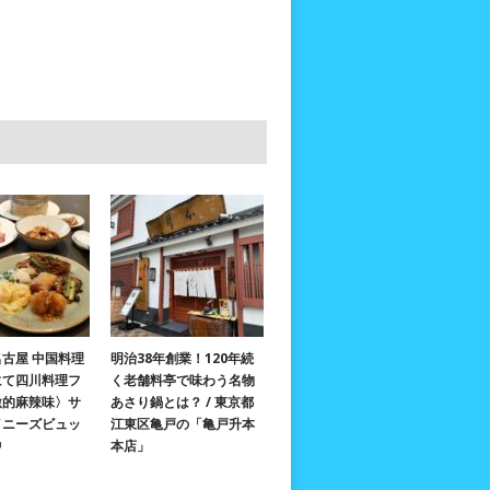
古屋 中国料理
明治38年創業！120年続
にて四川料理フ
く老舗料亭で味わう名物
激的麻辣味〉サ
あさり鍋とは？ / 東京都
イニーズビュッ
江東区亀戸の「亀戸升本
中
本店」