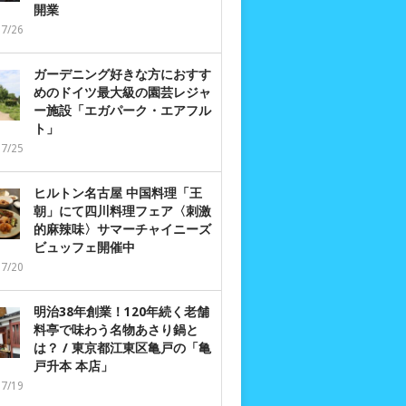
開業
07/26
ガーデニング好きな方におすす
めのドイツ最大級の園芸レジャ
ー施設「エガパーク・エアフル
ト」
07/25
ヒルトン名古屋 中国料理「王
朝」にて四川料理フェア〈刺激
的麻辣味〉サマーチャイニーズ
ビュッフェ開催中
07/20
明治38年創業！120年続く老舗
料亭で味わう名物あさり鍋と
は？ / 東京都江東区亀戸の「亀
戸升本 本店」
07/19