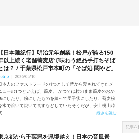
【日本麺紀行】明治元年創業！松戸が誇る150
年以上続く老舗蕎麦店で味わう絶品手打ちそば
とは？ / 千葉県松戸市本町の「そば処 関やど」
otrip
|
2026/05/10
日本人のファストフードの1つとして昔から愛されてきたメ
ニューの1つといえば、蕎麦。 かつては粒のまま蕎麦のおか
ゆにしたり、粉にしたものを練って団子状にしたり、蕎麦粉
を水で溶いて焼いて食すなどしていたそうだが、安土桃山時
代
続きを読む
東京都から千葉県を県境越え！日本の音風景