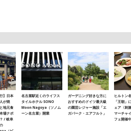
行】日本
名古屋駅近くのライフス
ガーデニング好きな方に
ヒルトン名
人が焼
タイルホテル SONO
おすすめのドイツ最大級
「王朝」
と地元食
Moon Nagoya（ソノム
の園芸レジャー施設「エ
ェア〈刺
本場ナポ
ーン名古屋）開業
ガパーク・エアフルト」
マーチャ
 / 岐阜
フェ開催
の
onza（ピ