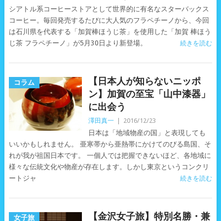
シアトル系コーヒーストアとして世界的に有名なスターバックス
コーヒー。毎回発売するたびに大人気のフラペチーノから、今回
は石川県を代表する「加賀棒ほうじ茶」を使用した「加賀 棒ほう
じ茶 フラペチーノ」が5月30日より新登場。
続きを読む
【日本人が知らないニッポ
コラム
ン】加賀の至宝「山中漆器」
に出会う
澤田真一
|
2016/12/23
日本は「地域物産の国」と表現しても
いいかもしれません。 亜寒帯から亜熱帯にかけてのびる島国、そ
れが我が祖国日本です。 一個人では把握できないほど、各地域に
様々な伝統文化や物産が存在します。しかし東京というコンクリ
ートジャ
続きを読む
【金沢女子旅】特別名勝・兼
女子旅