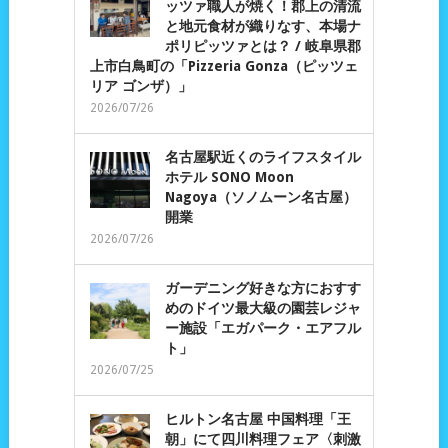
ッツァ職人が焼く！郡上の清流
と地元食材が織りなす、本場ナ
ポリピッツァとは？ / 岐阜県郡
上市白鳥町の「Pizzeria Gonza（ピッツェ
リア ゴンザ）」
2026/07/26
名古屋駅近くのライフスタイル
ホテル SONO Moon
Nagoya（ソノムーン名古屋）
開業
2026/07/26
ガーデニング好きな方におすす
めのドイツ最大級の園芸レジャ
ー施設「エガパーク・エアフル
ト」
2026/07/25
ヒルトン名古屋 中国料理「王
朝」にて四川料理フェア〈刺激