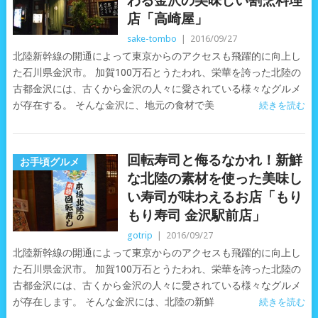
わる金沢の美味しい割烹料理
店「高崎屋」
sake-tombo
|
2016/09/27
北陸新幹線の開通によって東京からのアクセスも飛躍的に向上し
た石川県金沢市。 加賀100万石とうたわれ、栄華を誇った北陸の
古都金沢には、古くから金沢の人々に愛されている様々なグルメ
が存在する。 そんな金沢に、地元の食材で美
続きを読む
回転寿司と侮るなかれ！新鮮
お手頃グルメ
な北陸の素材を使った美味し
い寿司が味わえるお店「もり
もり寿司 金沢駅前店」
gotrip
|
2016/09/27
北陸新幹線の開通によって東京からのアクセスも飛躍的に向上し
た石川県金沢市。 加賀100万石とうたわれ、栄華を誇った北陸の
古都金沢には、古くから金沢の人々に愛されている様々なグルメ
が存在します。 そんな金沢には、北陸の新鮮
続きを読む