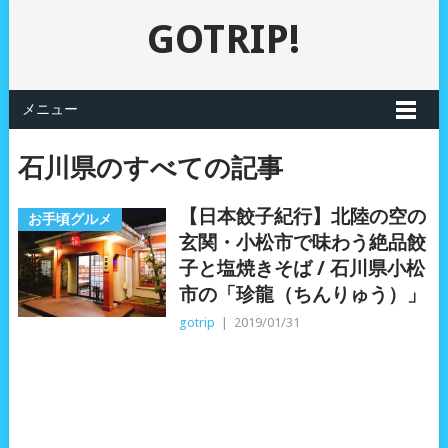
GOTRIP!
メニュー
石川県のすべての記事
【日本餃子紀行】北陸の空の
お手頃グルメ
玄関・小松市で味わう絶品餃
子と塩焼きそば / 石川県小松
市の「珍龍（ちんりゅう）」
gotrip
|
2019/01/31