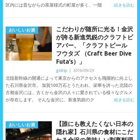
区内には昔ながらの茶屋様式の町屋が多く、一階
続きを読む
こだわりが随所に光る！金沢
おいしいお酒
が誇る新進気鋭のクラフトビ
アバー、「クラフトビール
フウタズ （Craft Beer Dive
Futa’s）」
gotrip
|
2016/09/29
北陸新幹線の開通によって東京からのアクセスも飛躍的に向上し
た石川県金沢市。 加賀100万石とうたわれ、栄華を誇った北陸の
古都金沢には、古くから金沢の人々に愛されている様々なグルメ
が存在します。 そんな金沢に、新進気鋭のク
続きを読む
【誰にも教えたくない日本の
おいしいお酒
隠れ家】石川県の食材にこだ