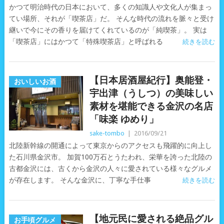
かつて明治時代の日本において、多くの知識人や文化人が集まっ
てい場所、それが「喫茶店」だ。 そんな時代の流れを脈々と受け
継いで今にその香りを届けてくれているのが「純喫茶」。 実は
「喫茶店」にはかつて「特殊喫茶店」と呼ばれる
続きを読む
【日本居酒屋紀行】奥能登・
おいしいお酒
宇出津（うしつ）の美味しい
素材を堪能できる金沢の名店
「味楽 ゆめり」
sake-tombo
|
2016/09/21
北陸新幹線の開通によって東京からのアクセスも飛躍的に向上し
た石川県金沢市。 加賀100万石とうたわれ、栄華を誇った北陸の
古都金沢には、古くから金沢の人々に愛されている様々なグルメ
が存在します。 そんな金沢に、丁寧な手仕事
続きを読む
【地元民に愛される絶品グル
お手頃グルメ