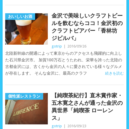
金沢で美味しいクラフトビー
おいしいお酒
ルを飲むならココ！金沢初の
クラフトビアバー「香林坊
ジビルバ」
gotrip
|
2016/09/26
北陸新幹線の開通によって東京からのアクセスも飛躍的に向上し
た石川県金沢市。 加賀100万石とうたわれ、栄華を誇った北陸の
古都金沢には、古くから金沢の人々に愛されている様々なグルメ
が存在します。 そんな金沢に、最高のクラフ
続きを読む
【純喫茶紀行】直木賞作家・
個性派レストラン
五木寛之さんが通った金沢の
異世界「純喫茶 ローレン
ス」
gotrip
|
2016/09/23