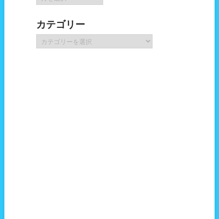
ー
カ
カテゴリー
イ
ブ
カ
テ
ゴ
リ
ー