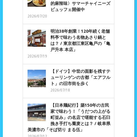
的麻辣味〉サマーチャイニーズ
ビュッフェ開催中
2026/07/20
明治38年創業！120年続く老舗
料亭で味わう名物あさり鍋と
は？ / 東京都江東区亀戸の「亀
戸升本 本店」
2026/07/19
【ドイツ】中世の面影を残すテ
ューリンゲンの古都「エアフル
ト」の旧市街を歩く
2026/07/18
【日本麺紀行】築150年の古民
家で味わう！「うだつの上がる
町並み」の名店で堪能する石臼
挽き手打ち蕎麦とは？ / 岐阜県
美濃市の「そば切り まる伍」
2026/07/12