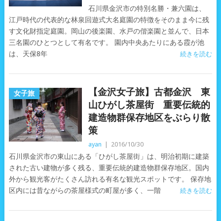
石川県金沢市の特別名勝・兼六園は、
江戸時代の代表的な林泉回遊式大名庭園の特徴をそのまま今に残
す文化財指定庭園。岡山の後楽園、水戸の偕楽園と並んで、日本
三名園のひとつとして有名です。 園内中央あたりにある霞が池
は、天保8年
続きを読む
【金沢女子旅】古都金沢 東
女子旅
山ひがし茶屋街 重要伝統的
建造物群保存地区をぶらり散
策
ayan
|
2016/10/30
石川県金沢市の東山にある「ひがし茶屋街」は、明治初期に建築
された古い建物が多く残る、重要伝統的建造物群保存地区。国内
外から観光客がたくさん訪れる有名な観光スポットです。 保存地
区内には昔ながらの茶屋様式の町屋が多く、一階
続きを読む