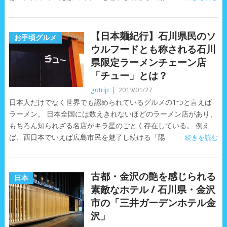
【日本麺紀行】石川県民のソ
お手頃グルメ
ウルフードとも称される石川
県限定ラーメンチェーン店
「チュー」とは？
gotrip
|
2019/01/27
日本人だけでなく世界でも認められているグルメの1つと言えば
ラーメン。 日本全国には数えきれないほどのラーメン店があり、
もちろん知られざる名店がキラ星のごとく存在している。 例え
ば、西日本でいえば広島市民を魅了し続ける「陽
続きを読む
古都・金沢の艶を感じられる
日本
素敵なホテル / 石川県・金沢
市の「三井ガーデンホテル金
沢」