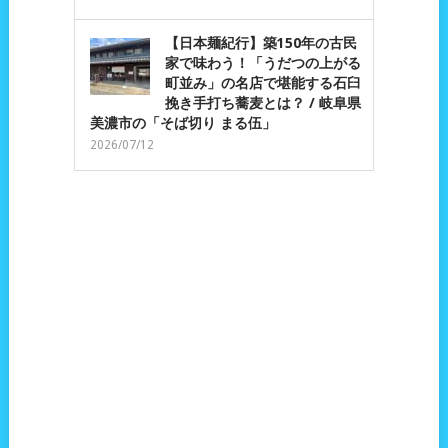
【日本麺紀行】築150年の古民
家で味わう！「うだつの上がる
町並み」の名店で堪能する石臼
挽き手打ち蕎麦とは？ / 岐阜県
美濃市の「そば切り まる伍」
2026/07/12