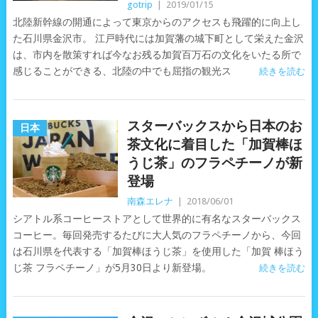
gotrip
|
2019/01/15
北陸新幹線の開通によって東京からのアクセスも飛躍的に向上し
た石川県金沢市。 江戸時代には加賀藩の城下町として栄えた金沢
は、市内を散策すれば今なお残る加賀百万石の文化をいたる所で
感じることができる、北陸の中でも屈指の観光ス
続きを読む
スターバックスから日本のお
日本
茶文化に着目した「加賀棒ほ
うじ茶」のフラペチーノが新
登場
南森エレナ
|
2018/06/01
シアトル系コーヒーストアとして世界的に有名なスターバックス
コーヒー。毎回発売するたびに大人気のフラペチーノから、今回
は石川県を代表する「加賀棒ほうじ茶」を使用した「加賀 棒ほう
じ茶 フラペチーノ」が5月30日より新登場。
続きを読む