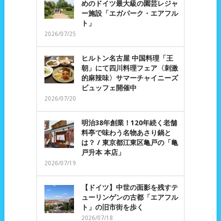
めのドイツ最大級の園芸レジャ
ー施設「エガパーク・エアフル
ト」
2026/07/25
ヒルトン名古屋 中国料理「王
朝」にて四川料理フェア〈刺激
的麻辣味〉サマーチャイニーズ
ビュッフェ開催中
2026/07/20
明治38年創業！120年続く老舗
料亭で味わう名物あさり鍋と
は？ / 東京都江東区亀戸の「亀
戸升本 本店」
2026/07/19
【ドイツ】中世の面影を残すテ
ューリンゲンの古都「エアフル
ト」の旧市街を歩く
2026/07/18