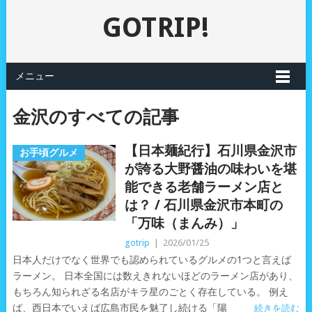
GOTRIP!
メニュー
金沢のすべての記事
【日本麺紀行】石川県金沢市
お手頃グルメ
が誇る大野醤油の味わいを堪
能できる老舗ラーメン店と
は？ / 石川県金沢市本町の
「万味（まんみ）」
gotrip
|
2026/01/25
日本人だけでなく世界でも認められているグルメの1つと言えば
ラーメン。 日本全国には数えきれないほどのラーメン店があり、
もちろん知られざる名店がキラ星のごとく存在している。 例え
ば、西日本でいえば広島市民を魅了し続ける「陽
続きを読む