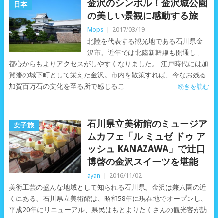
金沢のシンボル！金沢城公園
日本
の美しい景観に感動する旅
Mops
|
2017/03/19
北陸を代表する観光地である石川県金
沢市。近年では北陸新幹線も開通し、
都心からもよりアクセスがしやすくなりました。 江戸時代には加
賀藩の城下町として栄えた金沢。市内を散策すれば、今なお残る
加賀百万石の文化を至る所で感じるこ
続きを読む
石川県立美術館のミュージア
女子旅
ムカフェ「ル ミュゼ ドゥ ア
ッシュ KANAZAWA」で辻口
博啓の金沢スイーツを堪能
ayan
|
2016/11/02
美術工芸の盛んな地域として知られる石川県。金沢は兼六園の近
くにある、石川県立美術館は、昭和58年に現在地でオープンし、
平成20年にリニューアル、県民はもとよりたくさんの観光客が訪