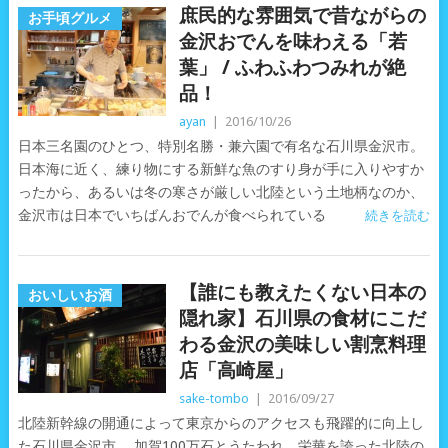
庶民的な雰囲気で昔ながらの
お手頃グルメ
金沢おでんを味わえる「若
葉」 / ふわふわつみれが絶
品！
ayan
|
2016/10/26
日本三名園のひとつ、特別名勝・兼六園で有名な石川県金沢市。
日本海に近く、練り物にする新鮮な魚のすり身が手に入りやすか
ったから、あるいは冬の寒さが厳しい北陸という土地柄なのか、
金沢市は日本でいちばんおでんが食べられている
続きを読む
【誰にも教えたくない日本の
おいしいお酒
隠れ家】石川県の食材にこだ
わる金沢の美味しい割烹料理
店「高崎屋」
sake-tombo
|
2016/09/27
北陸新幹線の開通によって東京からのアクセスも飛躍的に向上し
た石川県金沢市。 加賀100万石とうたわれ、栄華を誇った北陸の