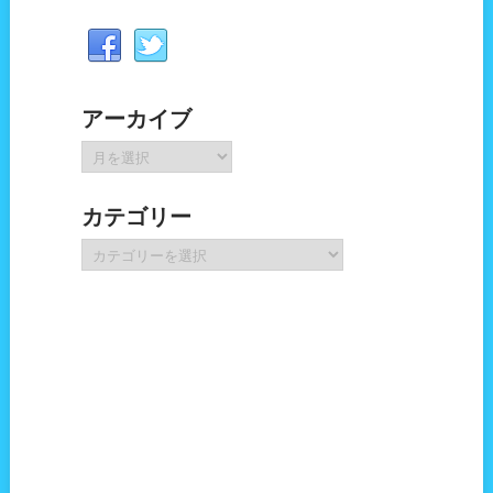
アーカイブ
ア
ー
カ
カテゴリー
イ
ブ
カ
テ
ゴ
リ
ー