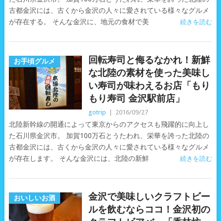
古都金沢には、古くから金沢の人々に愛されている様々なグルメ
が存在する。 そんな金沢に、地元の食材で美
続きを読む
回転寿司と侮るなかれ！新鮮
お手頃グルメ
な北陸の素材を使った美味し
い寿司が味わえるお店「もり
もり寿司 金沢駅前店」
gotrip
|
2016/09/27
北陸新幹線の開通によって東京からのアクセスも飛躍的に向上し
た石川県金沢市。 加賀100万石とうたわれ、栄華を誇った北陸の
古都金沢には、古くから金沢の人々に愛されている様々なグルメ
が存在します。 そんな金沢には、北陸の新鮮
続きを読む
金沢で美味しいクラフトビー
おいしいお酒
ルを飲むならココ！金沢初の