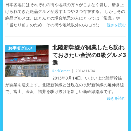
日本各地にはそれぞれの街や地域の方々がこよなく愛し、磨き上
げられてきた絶品グルメが必ず１つや２つ存在する。 しかしその
絶品グルメは、ほとんどの場合地元の人にとっては「常識」や
「当たり前」のため、その街や地域以外の人にはな
続きを読む
北陸新幹線が開業したら訪れ
お手頃グルメ
ておきたい金沢のB級グルメ3
選
RedComet
|
2014/11/04
2015年3月14日、いよいよ北陸新幹線
が開業を迎えます。北陸新幹線とは現在の長野新幹線の延伸路線
で、富山、金沢、福井を駆け抜ける新しい新幹線路線です。
続きを読む