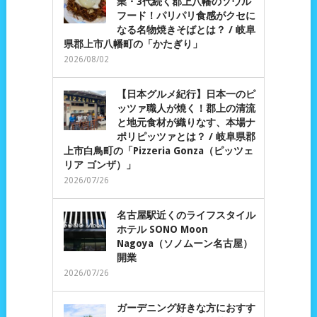
業・3代続く郡上八幡のソウル
フード！パリパリ食感がクセに
なる名物焼きそばとは？ / 岐阜
県郡上市八幡町の「かたぎり」
2026/08/02
【日本グルメ紀行】日本一のピ
ッツァ職人が焼く！郡上の清流
と地元食材が織りなす、本場ナ
ポリピッツァとは？ / 岐阜県郡
上市白鳥町の「Pizzeria Gonza（ピッツェ
リア ゴンザ）」
2026/07/26
名古屋駅近くのライフスタイル
ホテル SONO Moon
Nagoya（ソノムーン名古屋）
開業
2026/07/26
ガーデニング好きな方におすす