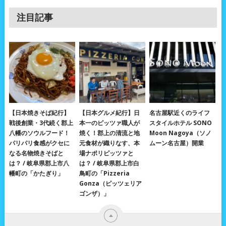
注目記事
【日本焼きそば紀行】
【日本グルメ紀行】日
名古屋駅近くのライフ
戦後創業・3代続く郡上
本一のピッツァ職人が
スタイルホテル SONO
八幡のソウルフード！
焼く！郡上の清流と地
Moon Nagoya（ソノ
パリパリ食感がクセに
元食材が織りなす、本
ムーン名古屋）開業
なる名物焼きそばと
場ナポリピッツァと
は？ / 岐阜県郡上市八
は？ / 岐阜県郡上市白
幡町の「かたぎり」
鳥町の「Pizzeria
Gonza（ピッツェリア
ゴンザ）」