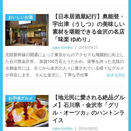
【日本居酒屋紀行】奥能登・
おいしいお酒
宇出津（うしつ）の美味しい
素材を堪能できる金沢の名店
「味楽 ゆめり」
sake-tombo
|
2016/09/21
北陸新幹線の開通によって東京からのアクセスも飛躍的に向上し
た石川県金沢市。 加賀100万石とうたわれ、栄華を誇った北陸の
古都金沢には、古くから金沢の人々に愛されている様々なグルメ
が存在します。 そんな金沢に、丁寧な手仕事
続きを読む
【地元民に愛される絶品グル
お手頃グルメ
メ】石川県・金沢市「グリ
ル・オーツカ」のハントンラ
イス
sake-tombo
|
2016/08/02