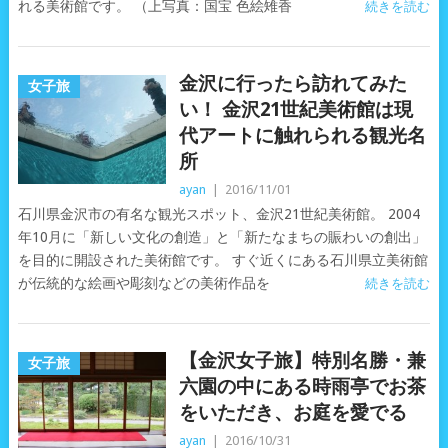
れる美術館です。 （上写真：国宝 色絵雉香
続きを読む
金沢に行ったら訪れてみた
女子旅
い！ 金沢21世紀美術館は現
代アートに触れられる観光名
所
ayan
|
2016/11/01
石川県金沢市の有名な観光スポット、金沢21世紀美術館。 2004
年10月に「新しい文化の創造」と「新たなまちの賑わいの創出」
を目的に開設された美術館です。 すぐ近くにある石川県立美術館
が伝統的な絵画や彫刻などの美術作品を
続きを読む
【金沢女子旅】特別名勝・兼
女子旅
六園の中にある時雨亭でお茶
をいただき、お庭を愛でる
ayan
|
2016/10/31