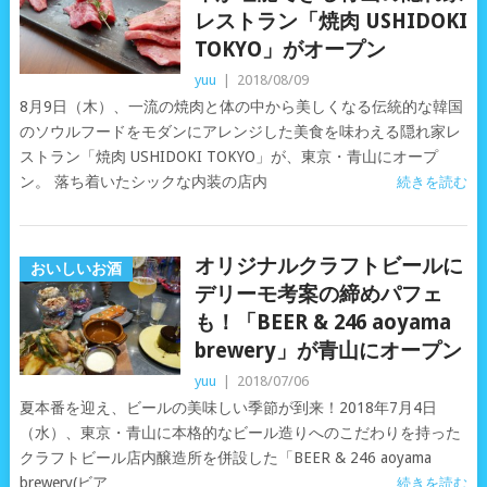
レストラン「焼肉 USHIDOKI
TOKYO」がオープン
yuu
|
2018/08/09
8月9日（木）、一流の焼肉と体の中から美しくなる伝統的な韓国
のソウルフードをモダンにアレンジした美食を味わえる隠れ家レ
ストラン「焼肉 USHIDOKI TOKYO」が、東京・青山にオープ
ン。 落ち着いたシックな内装の店内
続きを読む
オリジナルクラフトビールに
おいしいお酒
デリーモ考案の締めパフェ
も！「BEER & 246 aoyama
brewery」が青山にオープン
yuu
|
2018/07/06
夏本番を迎え、ビールの美味しい季節が到来！2018年7月4日
（水）、東京・青山に本格的なビール造りへのこだわりを持った
クラフトビール店内醸造所を併設した「BEER & 246 aoyama
brewery(ビア
続きを読む