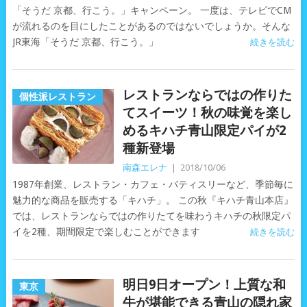
「そうだ 京都、行こう。」キャンペーン。 一度は、テレビでCM
が流れるのを目にしたことがあるのではないでしょうか。そんな
JR東海「そうだ 京都、行こう。」
続きを読む
レストランならではの作りた
個性派レストラン
てスイーツ！秋の味覚を楽し
めるキハチ青山限定パイが2
種新登場
南森エレナ
|
2018/10/06
1987年創業、レストラン・カフェ・パティスリーなど、季節毎に
魅力的な商品を販売する「キハチ」。 この秋『キハチ青山本店』
では、レストランならではの作りたてを味わうキハチの秋限定パ
イを2種、期間限定で楽しむことができます
続きを読む
明日9日オープン！上質な和
東京
牛が堪能できる青山の隠れ家