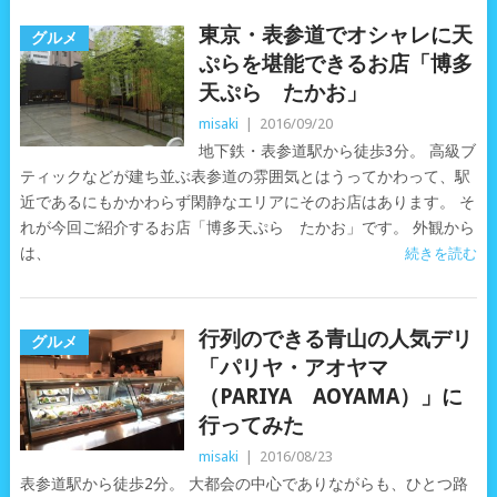
東京・表参道でオシャレに天
グルメ
ぷらを堪能できるお店「博多
天ぷら たかお」
misaki
|
2016/09/20
地下鉄・表参道駅から徒歩3分。 高級ブ
ティックなどが建ち並ぶ表参道の雰囲気とはうってかわって、駅
近であるにもかかわらず閑静なエリアにそのお店はあります。 そ
れが今回ご紹介するお店「博多天ぷら たかお」です。 外観から
は、
続きを読む
行列のできる青山の人気デリ
グルメ
「パリヤ・アオヤマ
（PARIYA AOYAMA）」に
行ってみた
misaki
|
2016/08/23
表参道駅から徒歩2分。 大都会の中心でありながらも、ひとつ路