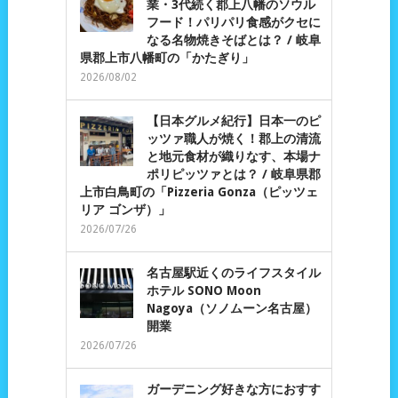
業・3代続く郡上八幡のソウル
フード！パリパリ食感がクセに
なる名物焼きそばとは？ / 岐阜
県郡上市八幡町の「かたぎり」
2026/08/02
【日本グルメ紀行】日本一のピ
ッツァ職人が焼く！郡上の清流
と地元食材が織りなす、本場ナ
ポリピッツァとは？ / 岐阜県郡
上市白鳥町の「Pizzeria Gonza（ピッツェ
リア ゴンザ）」
2026/07/26
名古屋駅近くのライフスタイル
ホテル SONO Moon
Nagoya（ソノムーン名古屋）
開業
2026/07/26
ガーデニング好きな方におすす