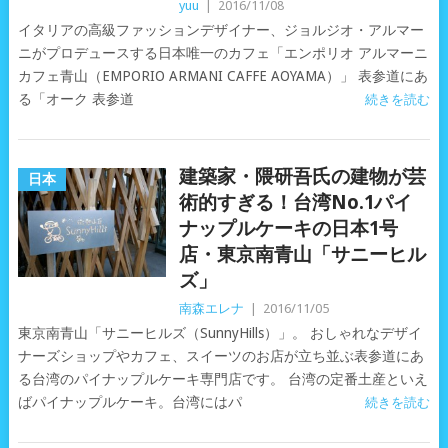
yuu
|
2016/11/08
イタリアの高級ファッションデザイナー、ジョルジオ・アルマー
ニがプロデュースする日本唯一のカフェ「エンポリオ アルマーニ
カフェ青山（EMPORIO ARMANI CAFFE AOYAMA）」 表参道にあ
る「オーク 表参道
続きを読む
建築家・隈研吾氏の建物が芸
日本
術的すぎる！台湾No.1パイ
ナップルケーキの日本1号
店・東京南青山「サニーヒル
ズ」
南森エレナ
|
2016/11/05
東京南青山「サニーヒルズ（SunnyHills）」。 おしゃれなデザイ
ナーズショップやカフェ、スイーツのお店が立ち並ぶ表参道にあ
る台湾のパイナップルケーキ専門店です。 台湾の定番土産といえ
ばパイナップルケーキ。台湾にはパ
続きを読む