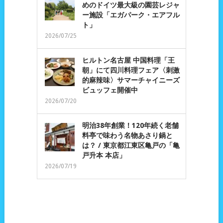
めのドイツ最大級の園芸レジャ
ー施設「エガパーク・エアフル
ト」
2026/07/25
ヒルトン名古屋 中国料理「王
朝」にて四川料理フェア〈刺激
的麻辣味〉サマーチャイニーズ
ビュッフェ開催中
2026/07/20
明治38年創業！120年続く老舗
料亭で味わう名物あさり鍋と
は？ / 東京都江東区亀戸の「亀
戸升本 本店」
2026/07/19