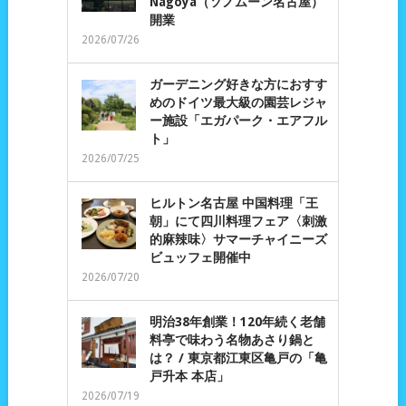
Nagoya（ソノムーン名古屋）
開業
2026/07/26
ガーデニング好きな方におすす
めのドイツ最大級の園芸レジャ
ー施設「エガパーク・エアフル
ト」
2026/07/25
ヒルトン名古屋 中国料理「王
朝」にて四川料理フェア〈刺激
的麻辣味〉サマーチャイニーズ
ビュッフェ開催中
2026/07/20
明治38年創業！120年続く老舗
料亭で味わう名物あさり鍋と
は？ / 東京都江東区亀戸の「亀
戸升本 本店」
2026/07/19