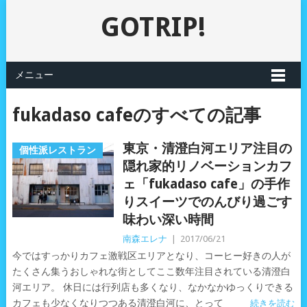
GOTRIP!
メニュー
fukadaso cafeのすべての記事
東京・清澄白河エリア注目の
個性派レストラン
隠れ家的リノベーションカフ
ェ「fukadaso cafe」の手作
りスイーツでのんびり過ごす
味わい深い時間
南森エレナ
|
2017/06/21
今ではすっかりカフェ激戦区エリアとなり、コーヒー好きの人が
たくさん集うおしゃれな街としてここ数年注目されている清澄白
河エリア。 休日には行列店も多くなり、なかなかゆっくりできる
カフェも少なくなりつつある清澄白河に、とって
続きを読む