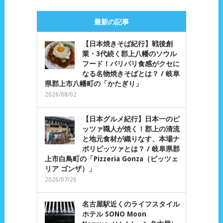
最新の記事
【日本焼きそば紀行】戦後創
業・3代続く郡上八幡のソウル
フード！パリパリ食感がクセに
なる名物焼きそばとは？ / 岐阜
県郡上市八幡町の「かたぎり」
2026/08/02
【日本グルメ紀行】日本一のピ
ッツァ職人が焼く！郡上の清流
と地元食材が織りなす、本場ナ
ポリピッツァとは？ / 岐阜県郡
上市白鳥町の「Pizzeria Gonza（ピッツェ
リア ゴンザ）」
2026/07/26
名古屋駅近くのライフスタイル
ホテル SONO Moon