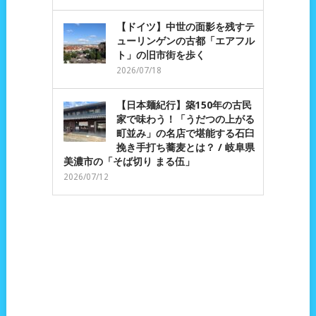
【ドイツ】中世の面影を残すテ
ューリンゲンの古都「エアフル
ト」の旧市街を歩く
2026/07/18
【日本麺紀行】築150年の古民
家で味わう！「うだつの上がる
町並み」の名店で堪能する石臼
挽き手打ち蕎麦とは？ / 岐阜県
美濃市の「そば切り まる伍」
2026/07/12