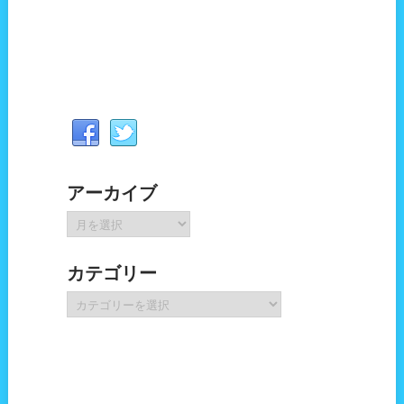
アーカイブ
ア
ー
カ
カテゴリー
イ
ブ
カ
テ
ゴ
リ
ー