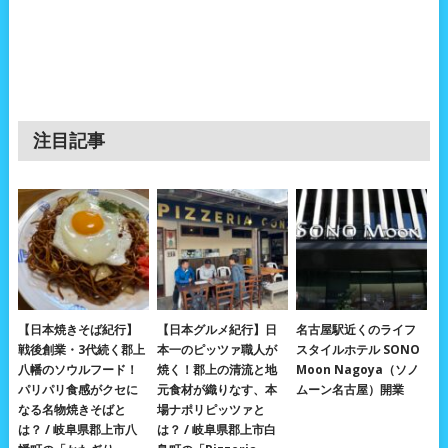
注目記事
【日本焼きそば紀行】
【日本グルメ紀行】日
名古屋駅近くのライフ
戦後創業・3代続く郡上
本一のピッツァ職人が
スタイルホテル SONO
八幡のソウルフード！
焼く！郡上の清流と地
Moon Nagoya（ソノ
パリパリ食感がクセに
元食材が織りなす、本
ムーン名古屋）開業
なる名物焼きそばと
場ナポリピッツァと
は？ / 岐阜県郡上市八
は？ / 岐阜県郡上市白