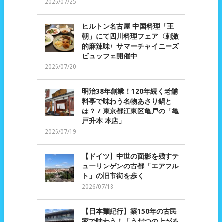
2026/07/25
ヒルトン名古屋 中国料理「王
朝」にて四川料理フェア〈刺激
的麻辣味〉サマーチャイニーズ
ビュッフェ開催中
2026/07/20
明治38年創業！120年続く老舗
料亭で味わう名物あさり鍋と
は？ / 東京都江東区亀戸の「亀
戸升本 本店」
2026/07/19
【ドイツ】中世の面影を残すテ
ューリンゲンの古都「エアフル
ト」の旧市街を歩く
2026/07/18
【日本麺紀行】築150年の古民
家で味わう！「うだつの上がる