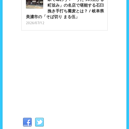
町並み」の名店で堪能する石臼
挽き手打ち蕎麦とは？ / 岐阜県
美濃市の「そば切り まる伍」
2026/07/12