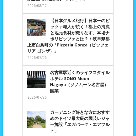
2026/08/02
【日本グルメ紀行】日本一のピ
ッツァ職人が焼く！郡上の清流
と地元食材が織りなす、本場ナ
ポリピッツァとは？ / 岐阜県郡
上市白鳥町の「Pizzeria Gonza（ピッツェ
リア ゴンザ）」
2026/07/26
名古屋駅近くのライフスタイル
ホテル SONO Moon
Nagoya（ソノムーン名古屋）
開業
2026/07/26
ガーデニング好きな方におすす
めのドイツ最大級の園芸レジャ
ー施設「エガパーク・エアフル
ト」