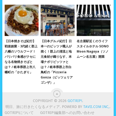
【日本焼きそば紀行】
【日本グルメ紀行】日
名古屋駅近くのライフ
戦後創業・3代続く郡上
本一のピッツァ職人が
スタイルホテル SONO
八幡のソウルフード！
焼く！郡上の清流と地
Moon Nagoya（ソノ
パリパリ食感がクセに
元食材が織りなす、本
ムーン名古屋）開業
なる名物焼きそばと
場ナポリピッツァと
は？ / 岐阜県郡上市八
は？ / 岐阜県郡上市白
幡町の「かたぎり」
鳥町の「Pizzeria
Gonza（ピッツェリア
ゴンザ）」
COPYRIGHT © 2026
GOTRIP!
.
明日、旅に行きたくなるメディア. POWERD BY
TAVII.COM INC,
.
GOTRIP!について
GOTRIP!編集部へのお問い合わせ