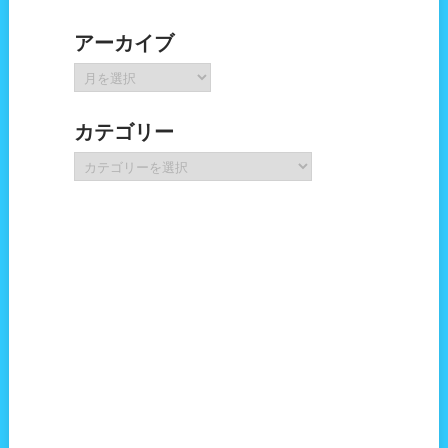
アーカイブ
ア
ー
カ
カテゴリー
イ
ブ
カ
テ
ゴ
リ
ー