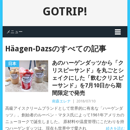
GOTRIP!
メニュー
Häagen-Dazsのすべての記事
あのハーゲンダッツから「ク
日本
リスピーサンド」を丸ごとシ
ェイクにした「飲むクリスピ
ーサンド」を7月10日から期
間限定で発売
南森エレナ
|
2018/07/10
高級アイスクリームブランドとして世界的に有名な「ハーゲンダ
ッツ」。創始者のルーベン・マタス氏によって1961年アメリカの
ニューヨークで誕生しました。 原材料や温度管理にこだわりを持
つハーゲンダッツは、現在も世界中で愛され
続きを読む